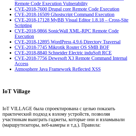
Remote Code Execution Vulnerability
CVE-2018-7600 Drupal core Remote Code Execution
CVE-2018-16509 Ghostscript Command Execution
CVE-2018-17128 MyBB Visual Editor 1.8.18 – Cross-Site
Scripting
CVE-2018-9866 SonicWall XML-RPC Remote Code
Execution
CVE-2018-12895 WordPress 4.9.6 Directory Traversal
CVE-2018-7745 Mikrotik Router OS SMB BOF
CVE-2018-8840 Schneider Electric induSoft RCE
CVE-2018-7756 Dewesoft X3 Remote Command Internal
Access
Atmosphere Java Framework Reflected XSS
IoT Village
IoT VILLAGE была спроектирована с целью показать
практический подход к взлому устройств, позволяя
участникам выиграть гаджеты, которые они и взламывали
(маршрутизаторы, веб-камеры и т.д.). Правила: