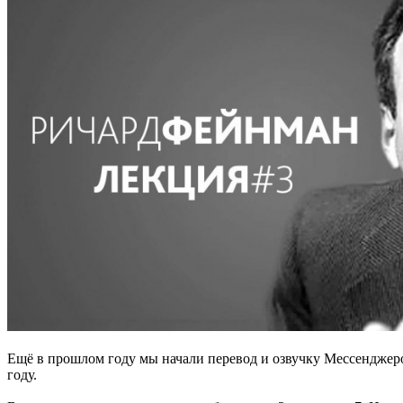
Ещё в прошлом году мы начали перевод и озвучку Мессенджер
году.