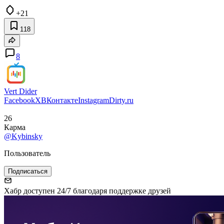
+21
118
8
Vert Dider
Facebook
X
ВКонтакте
Instagram
Dirty.ru
26
Карма
@Kybinsky
Пользователь
Подписаться
Хабр доступен 24/7 благодаря поддержке друзей