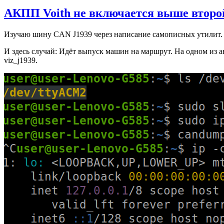
АКПП Voith не включается выше второй
Изучаю шину CAN J1939 через написание самописных утилит. 
И здесь случай: Идёт выпуск машин на маршрут. На одном из а
viz_j1939.