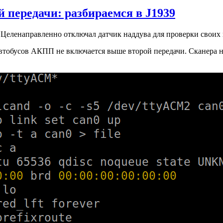
 передачи: разбираемся в J1939
Целенаправленно отключал датчик наддува для проверки своих
втобусов АКПП не включается выше второй передачи. Сканера нет