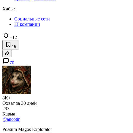
Хабы:
Социальные сети
IT-компании
+12
15
70
8K+
Охват за 30 дней
293
Карма
@ancotir
Possum Magos Explorator