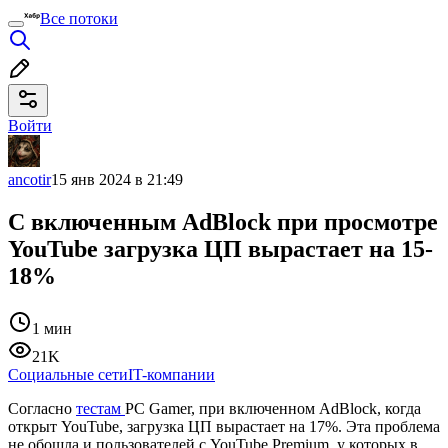
Все потоки
Войти
ancotir
15 янв 2024 в 21:49
С включенным AdBlock при просмотре
YouTube загрузка ЦП вырастает на 15-
18%
1 мин
21K
Социальные сети
IT-компании
Согласно
тестам
PC Gamer, при включенном AdBlock, когда
открыт YouTube, загрузка ЦП вырастает на 17%. Эта проблема
не обошла и пользователей с YouTube Premium, у которых в