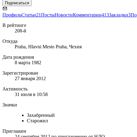
Подписаться
Профиль
Статьи
21
Посты
Новости
Комментарии
413
Закладки
3
По
В рейтинге
208-й
Откуда
Praha, Hlavni Mesto Praha, Чехия
Дата рождения
8 марта 1982
Зарегистрирован
27 января 2012
Активность
31 июля в 10:58
Значки
Захабренный
Старожил
Приглашен
24 сентября 2012
по приглашению от
НЛО