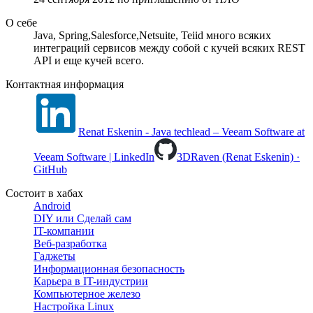
О себе
Java, Spring,Salesforce,Netsuite, Teiid много всяких
интеграций сервисов между собой с кучей всяких REST
API и еще кучей всего.
Контактная информация
Renat Eskenin - Java techlead – Veeam Software at
Veeam Software | LinkedIn
3DRaven (Renat Eskenin) ·
GitHub
Состоит в хабах
Android
DIY или Сделай сам
IT-компании
Веб-разработка
Гаджеты
Информационная безопасность
Карьера в IT-индустрии
Компьютерное железо
Настройка Linux