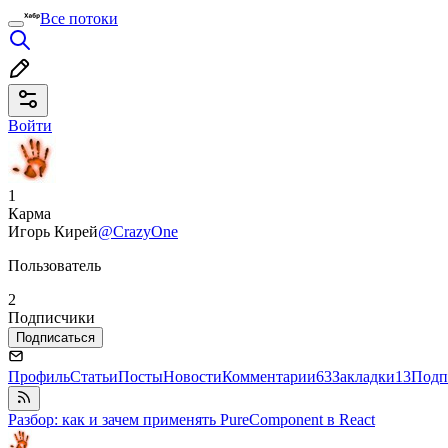
Все потоки
Войти
1
Карма
Игорь Кирей
@CrazyOne
Пользователь
2
Подписчики
Подписаться
Профиль
Статьи
Посты
Новости
Комментарии
63
Закладки
13
Подп
Разбор: как и зачем применять PureComponent в React