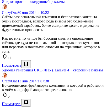
Яндекс против шокирующей рекламы
CrazyOne
30 янв 2014 в 10:22
Сайты развлекательной тематики и бесплатного контента
очень пострадают, всякого рода тизеры это более-менее
приемлемый заработок, более солидные эдсенс и директ не
будут столько приносить.
Как по мне, то лучше бы бросили силы на определение
сайтов, где куда не ткни мышкой — открывается куча окон
или переспам ключевыми словами на страницах, которые в
топе.
+1
Посмотреть
Удобная генерация URL (ЧПУ). Laravel 4 + сторонние пакеты
CrazyOne
13 янв 2014 в 07:38
Во самописном фреймворке компании, в которой я работаю и
в моём микрофреймворке это реализовано.
0
Посмотреть