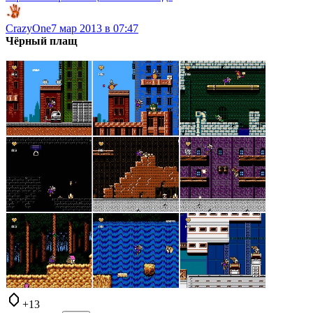
CrazyOne
7 мар 2013 в 07:47
Чёрный плащ
+13