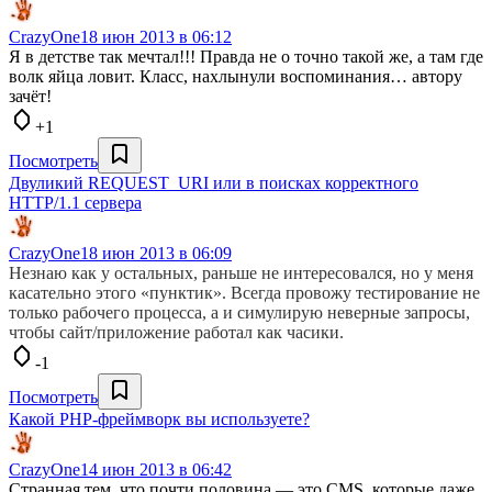
CrazyOne
18 июн 2013 в 06:12
Я в детстве так мечтал!!! Правда не о точно такой же, а там где
волк яйца ловит. Класс, нахлынули воспоминания… автору
зачёт!
+1
Посмотреть
Двуликий REQUEST_URI или в поисках корректного
HTTP/1.1 сервера
CrazyOne
18 июн 2013 в 06:09
Незнаю как у остальных, раньше не интересовался, но у меня
касательно этого «пунктик». Всегда провожу тестирование не
только рабочего процесса, а и симулирую неверные запросы,
чтобы сайт/приложение работал как часики.
-1
Посмотреть
Какой PHP-фреймворк вы используете?
CrazyOne
14 июн 2013 в 06:42
Странная тем, что почти половина — это CMS, которые даже