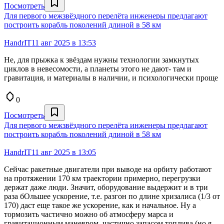
Посмотреть
Для первого межзвёздного перелёта инженеры предлагают
построить корабль поколений длиной в 58 км
HandrIT
11 авг 2025 в 13:53
Не, для прыжка к звёздам нужны технологии замкнутых
циклов в невесомости, а планеты этого не дают- там и
гравитация, и материалы в наличии, и психологически проще
0
Посмотреть
Для первого межзвёздного перелёта инженеры предлагают
построить корабль поколений длиной в 58 км
HandrIT
11 авг 2025 в 13:05
Сейчас ракетные двигатели при выводе на орбиту работают
на протяжении 170 км траектории примерно, перегрузки
держат даже люди. Значит, оборудование выдержит и в три
раза бОльшее ускорение, т.е. разгон по длине хризалиса (1/3 от
170) даст еще такое же ускорение, как и начальное. Ну а
тормозить частично можно об атмосферу марса и
гравитационным маневром, частично запасом топлива (но я