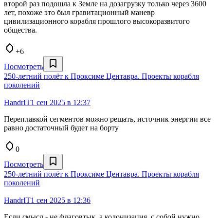
второй раз подошла к Земле на дозагрузку только через 3600
лет, похоже это был гравитационный маневр
цивилизационного корабля прошлого высокоразвитого
общества.
+6
Посмотреть
250-летний полёт к Проксиме Центавра. Проекты корабля
поколений
HandrIT
1 сен 2025 в 12:37
Переплавкой сегментов можно решать, источник энергии все
равно достаточный будет на борту
0
Посмотреть
250-летний полёт к Проксиме Центавра. Проекты корабля
поколений
HandrIT
1 сен 2025 в 12:36
Если смысл - не флаговтык, а колонизация, с собой нужно