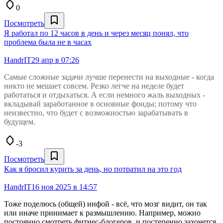
0
Посмотреть
Я работал по 12 часов в день и через месяц понял, что
проблема была не в часах
HandrIT
29 апр в 07:26
Самые сложные задачи лучше перенести на выходные - когда
никто не мешает совсем. Резко легче на неделе будет
работаться и отдыхаться. А если немного жаль выходных -
вкладывай заработанное в основные фонды; потому что
неизвестно, что будет с возможностью зарабатывать в
будущем.
-3
Посмотреть
Как я бросил курить за день, но потратил на это год
HandrIT
16 ноя 2025 в 14:57
Тоже поделюсь (общей) инфой - всё, что мозг видит, он так
или иначе принимает к размышлению. Например, можно
постоянно смотреть фитнес-блогеров, и постепенно захочется