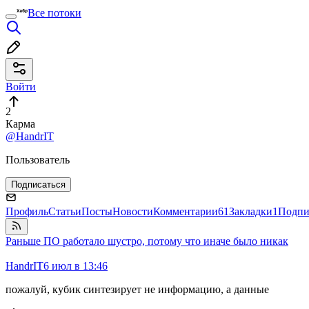
Все потоки
Войти
2
Карма
@HandrIT
Пользователь
Подписаться
Профиль
Статьи
Посты
Новости
Комментарии
61
Закладки
1
Подпи
Раньше ПО работало шустро, потому что иначе было никак
HandrIT
6 июл в 13:46
пожалуй, кубик синтезирует не информацию, а данные