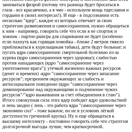
заниматься физрой (потому что разница будет бросаться в
глаза - все красавчики, а я чмо - используем мощь тщеславия и
гордыни в своих интересах!). И еще - в подсознании есть
несколько "ядер", каждое из которых отвечает за свою
стратегию размножения и самосохранения, нужно обращаться
к ним - например, говорить себе что если я не спортик и
зожник - партне-рши/ра для спаривания не будет (особенно
если пахнуть как горящая помойка - ближе 2 метров тяжело
приближаться к курильщикам табака), дети будут больные; и
пугать ядра самосохранения: смертельной болезнью из-за
курева (ядро самосохранения через здоровье); слабостью
против нападающих (ядро "самосохранение через
уничтожение врага"); утечкой жизненно важных ресурсов
(денег и времени) -ядро "самосохранение через запасание
ресурсов"; презрением окружающих за слабость и
антисоциальное поведение (ядро "самосохранение через
доминирование над окружающими и подчинение чужих
ресурсов"/"ядро выживания за счет объединения в стаю").
Итого совокупная сила этих ядер победит ядро удовольствий
и лень заодно ( лень - это работа ядра "самосохранение через
экономию сил" - тоже важное, но не в условиях лёгкой
доступности гречневой крупы). Ну и еще обращаться к
высшему интеллекту - постоянно говорить себе что стратегия
долгосрочной выгоды лучше, чем краткосрочной.