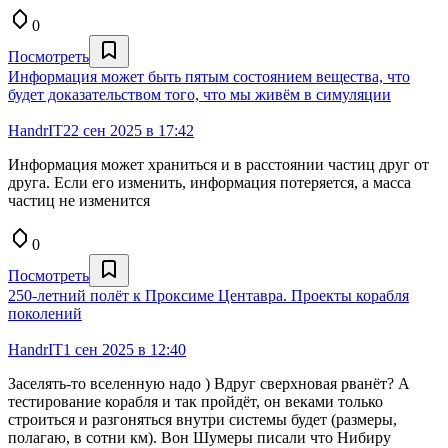
0
Посмотреть
Информация может быть пятым состоянием вещества, что
будет доказательством того, что мы живём в симуляции
HandrIT
22 сен 2025 в 17:42
Информация может храниться и в расстоянии частиц друг от
друга. Если его изменить, информация потеряется, а масса
частиц не изменится
0
Посмотреть
250-летний полёт к Проксиме Центавра. Проекты корабля
поколений
HandrIT
1 сен 2025 в 12:40
Заселять-то вселенную надо ) Вдруг сверхновая рванёт? А
тестирование корабля и так пройдёт, он веками только
строиться и разгоняться внутри системы будет (размеры,
полагаю, в сотни км). Вон Шумеры писали что Нибиру