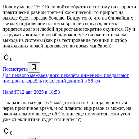
Почему менее 1% ? Если войти обратно в систему на скорости
практически равной третьей космической, то прирост на
выходе будет гораздо больше. Ввиду того, что на ближайших
звёздах подходящие планеты вряд ли сыщутся, лететь
придется долго и любой прирост многократно окупится. Ну и
загружать экипаж в корабль можно уже на окончательном
выходе из системы (как раз тестирование техники и отбор
подходящих людей произвести во время манёвров)
0
Посмотреть
Для первого межзвёздного перелёта инженеры предлагают
построить корабль поколений длиной в 58 км
HandrIT
12 авг 2025 в 18:53
Так разогнаться до 16.5 км/с, отойти от Солнца, вернуться
через приличное время, и об планеты еще разок (а может, на
окончательном выходе об Солнце еще получится, если угол
уже от эклиптики будет отличаться?)
0