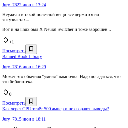
Jury_78
22 июн в 13:24
Неужели в такой полезной вещи все держится на
энтузиастах...
Вот и на linux был X Neural Switcher и тоже заброшен...
+1
Посмотреть
Banned Book Library
Jury_78
16 июн в 16:29
Может это обычная "умная" лампочка. Надо догадаться, что
это библиотека.
0
Посмотреть
Как через CPU течёт 500 ампер и не сгорают выводы?
Jury_78
15 июн в 18:11