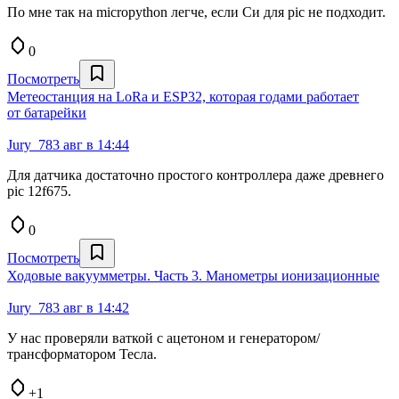
По мне так на micropython легче, если Си для pic не подходит.
0
Посмотреть
Метеостанция на LoRa и ESP32, которая годами работает
от батарейки
Jury_78
3 авг в 14:44
Для датчика достаточно простого контроллера даже древнего
pic 12f675.
0
Посмотреть
Ходовые вакуумметры. Часть 3. Манометры ионизационные
Jury_78
3 авг в 14:42
У нас проверяли ваткой с ацетоном и генератором/
трансформатором Тесла.
+1