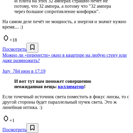
И плита на этих 32 амперах страшно печёт не
потому, что 32 ампера, а потому что "32 ампера
через большое сопротивление конфорки".
На самом деле печёт не мощность, а энергия и значит нужно
время.... :)
+18
Посмотреть
Можно ли «перенести» окно в квартире на любую стену или
даже размножить?
Jury_78
4 июн в 17:19
И вот тут нам поможет совершенно
неожиданная вещь:
коллиматор
!
Если точечный источник света поместить в фокус линзы, то с
другой стороны будет параллельный пучек света. Это ж
линейная оптика. :)
+1
Посмотреть