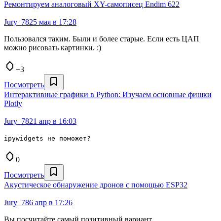
Ремонтируем аналоговый XY-самописец Endim 622
Jury_78
25 мая в 17:28
Пользовался таким. Были и более старые. Если есть ЦАП
можно рисовать картинки. :)
+3
Посмотреть
Интерактивные графики в Python: Изучаем основные фишки
Plotly
Jury_78
21 апр в 16:03
ipywidgets не поможет?
0
Посмотреть
Акустическое обнаружение дронов с помощью ESP32
Jury_78
6 апр в 17:26
Вы посчитайте самый позитивный вариант.