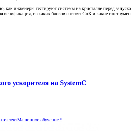
но, как инженеры тестируют системы на кристалле перед запуском
ная верификация, из каких блоков состоят СнК и какие инструме
ого ускорителя на SystemC
нтеллект
Машинное обучение
*