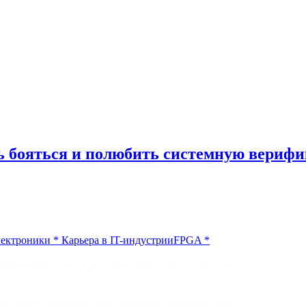
ть бояться и полюбить системную вериф
лектроники
*
Карьера в IT-индустрии
FPGA
*