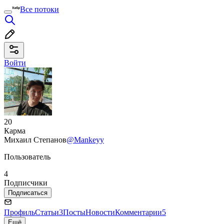
Все потоки
Войти
20
Карма
Михаил Степанов
@Mankeyy
Пользователь
4
Подписчики
Подписаться
Профиль
Статьи
3
Посты
Новости
Комментарии
5
Ещё