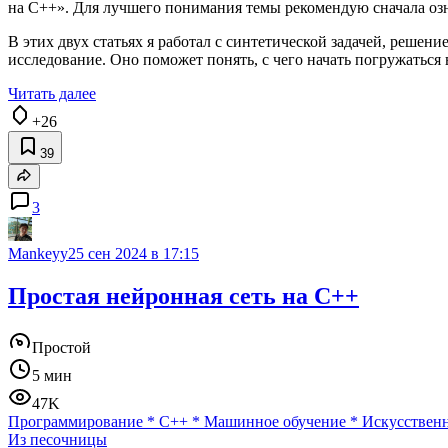
на C++». Для лучшего понимания темы рекомендую сначала озн
В этих двух статьях я работал с синтетической задачей, решен
исследование. Оно поможет понять, с чего начать погружаться 
Читать далее
+26
39
3
Mankeyy
25 сен 2024 в 17:15
Простая нейронная сеть на C++
Простой
5 мин
47K
Программирование
*
C++
*
Машинное обучение
*
Искусствен
Из песочницы