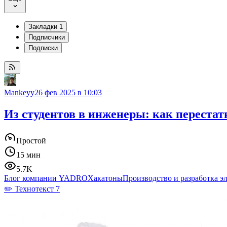
Закладки
1
Подписчики
Подписки
Mankeyy
26 фев 2025 в 10:03
Из студентов в инженеры: как переста
Простой
15 мин
5.7K
Блог компании YADRO
Хакатоны
Производство и разработка э
✏️ Технотекст 7