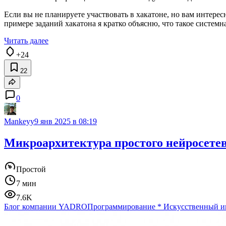
Если вы не планируете участвовать в хакатоне, но вам интерес
примере заданий хакатона я кратко объясню, что такое систем
Читать далее
+24
22
0
Mankeyy
9 янв 2025 в 08:19
Микроархитектура простого нейросетев
Простой
7 мин
7.6K
Блог компании YADRO
Программирование
*
Искусственный и