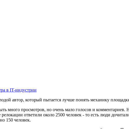
ера в IT-индустрии
олодой автор, который пытается лучше понять механику площадк
ть много просмотров, но очень мало голосов и комментариев. Н
 релокации ответили около 2500 человек - то есть люди дочитал
но 150 человек.