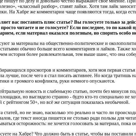
ще пишут по делу и довольно честно выражают своё мнение. При
лезно», «классный разбор», ставят лайки. Хотя там лайк заносит
ки. На Хабре же комментарии чаще появляются тогда, когда есть
ляет вас поставить плюс статье? Вы голосуете только за дей
е просто читаете и не голосуете? Если последнее, то по как
ием, если материал оказался полезным, но спорить особо не
суют за материалы на общественно-политические и околополитич
 статьями обычно больше всего комментариев и лайков. Также х
чем история более развлекательная, тем выше шанс, что она собе
ирающихся просмотров и комментариев, хотя моя первая статья 
а лучше, после чего я стал писать активнее. Но когда тратишь н
тики и громкого конфликта, руки немного опускаются.
 нейтральную новость и слабенькую статью, почти без минусов п
лощадки, но выглядело странно - будто кто-то специально не хо
 с рейтингом 50+, но всё же ситуация показалась необычной.
статей, но не знаю, насколько это реально и часто ли происход
лов, где текст иногда пишется не столько ради пользы для чит
ваться осторожность: не хочется голосовать за материал, пока 
осуете на Хабре? Что должно быть в статье, чтобы вы поставили 