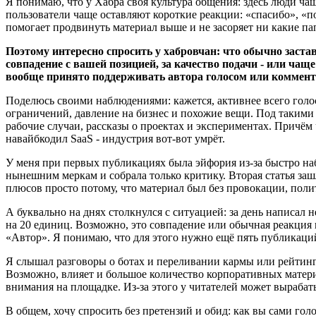
Я понимаю, что у Хабра своя культура общения: здесь люди ча
пользователи чаще оставляют короткие реакции: «спасибо», «по
помогает продвинуть материал выше и не засоряет ни какие пап
Поэтому интересно спросить у хабровчан: что обычно застав
совпадение с вашей позицией, за качество подачи - или чащ
вообще принято поддерживать автора голосом или комментар
Поделюсь своими наблюдениями: кажется, активнее всего голо
ограничений, давление на бизнес и похожие вещи. Под такими
рабочие случаи, рассказы о проектах и экспериментах. Причём 
навайбкодил SaaS - индустрия вот-вот умрёт.
У меня при первых публикациях была эйфория из-за быстро наб
нынешним меркам и собрала только критику. Вторая статья зашл
плюсов просто потому, что материал был без провокации, поли
А буквально на днях столкнулся с ситуацией: за день написал
на 20 единиц. Возможно, это совпадение или обычная реакция п
«Автор». Я понимаю, что для этого нужно ещё пять публикаций
Я слышал разговоры о ботах и переливании кармы или рейтинга 
Возможно, влияет и большое количество корпоративных материа
внимания на площадке. Из-за этого у читателей может вырабаты
В общем, хочу спросить без претензий и обид: как вы сами гол