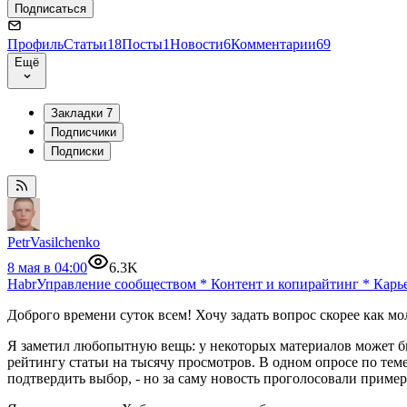
Подписаться
Профиль
Статьи
18
Посты
1
Новости
6
Комментарии
69
Ещё
Закладки
7
Подписчики
Подписки
PetrVasilchenko
8 мая в 04:00
6.3K
Habr
Управление сообществом
*
Контент и копирайтинг
*
Карь
Доброго времени суток всем! Хочу задать вопрос скорее как м
Я заметил любопытную вещь: у некоторых материалов может бы
рейтингу статьи на тысячу просмотров. В одном опросе по теме
подтвердить выбор, - но за саму новость проголосовали пример