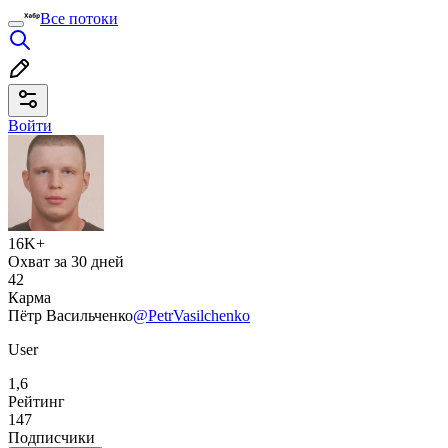
Все потоки
Войти
16K+
Охват за 30 дней
42
Карма
Пётр Васильченко
@PetrVasilchenko
User
1,6
Рейтинг
147
Подписчики