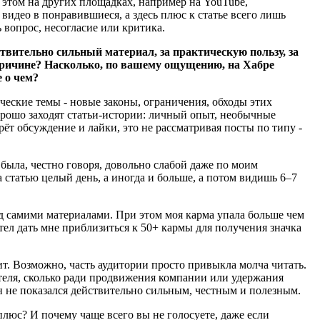
 этом на других площадках, например на YouTube,
 видео в понравившиеся, а здесь плюс к статье всего лишь
 вопрос, несогласие или критика.
ствительно сильный материал, за практическую пользу, за
ой причине? Насколько, по вашему ощущению, на Хабре
 о чем?
еские темы - новые законы, ограничения, обходы этих
орошо заходят статьи-истории: личный опыт, необычные
рёт обсуждение и лайки, это не рассматривая посты по типу -
была, честно говоря, довольно слабой даже по моим
а статью целый день, а иногда и больше, а потом видишь 6–7
од самими материалами. При этом моя карма упала больше чем
тел дать мне приблизиться к 50+ кармы для получения значка
ит. Возможно, часть аудитории просто привыкла молча читать.
ателя, сколько ради продвижения компании или удержания
он не показался действительно сильным, честным и полезным.
плюс? И почему чаще всего вы не голосуете, даже если