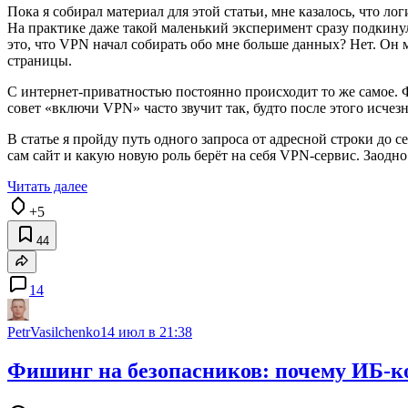
Пока я собирал материал для этой статьи, мне казалось, что ло
На практике даже такой маленький эксперимент сразу подкинул
это, что VPN начал собирать обо мне больше данных? Нет. Он м
страницы.
С интернет-приватностью постоянно происходит то же самое. Ф
совет «включи VPN» часто звучит так, будто после этого исчезн
В статье я пройду путь одного запроса от адресной строки до с
сам сайт и какую новую роль берёт на себя VPN-сервис. Заодно
Читать далее
+5
44
14
PetrVasilchenko
14 июл в 21:38
Фишинг на безопасников: почему ИБ-к