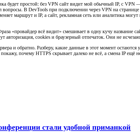
гика будет простой: без VPN сайт видит мой обычный IP, с VPN —
 вопросы. В DevTools при подключении через VPN на странице Х
еняет маршрут и IP, а сайт, рекламная сеть или аналитика могут
раза «провайдер всё видит» смешивает в одну кучу название сай
ут авторизация, cookies и браузерный отпечаток. Они не исчезаю
ервера и обратно. Разберу, какие данные в этот момент остаются 
 покажу, почему HTTPS скрывает далеко не всё, а смена IP ещё н
онференции стали удобной приманкой