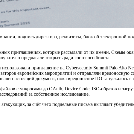
мпании, подпись директора, реквизиты, блок об электронной п
ных приглашениях, которые рассылали от их имени. Схемы оказ
лучателю предлагали открыть ради гостевого билета.
 использовали приглашение на Cybersecurity Summit Palo Alto N
заторов европейских мероприятий и отправляли вредоносную ссы
зывали настоящий документ, пока вредоносное ПО запускалось в 
айлов с макросами до OAuth, Device Code, ISO-образов и загруз
асследований за собственное исследование.
я атакующих, за счёт чего поддельные письма выглядят убедител