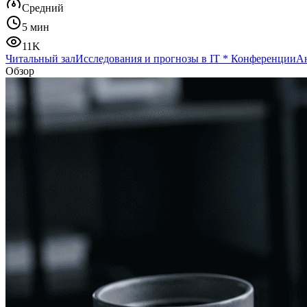
Средний
5 мин
11K
Читальный зал
Исследования и прогнозы в IT
*
Конференции
Ан
Обзор