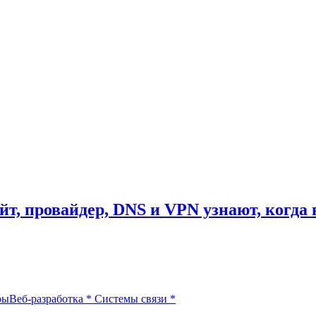
айт, провайдер, DNS и VPN узнают, когд
ры
Веб-разработка
*
Системы связи
*