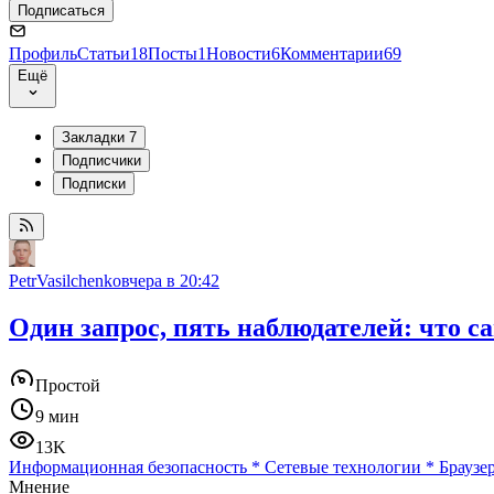
Подписаться
Профиль
Статьи
18
Посты
1
Новости
6
Комментарии
69
Ещё
Закладки
7
Подписчики
Подписки
PetrVasilchenko
вчера в 20:42
Один запрос, пять наблюдателей: что с
Простой
9 мин
13K
Информационная безопасность
*
Сетевые технологии
*
Браузе
Мнение