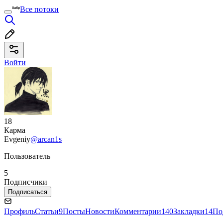
Все потоки
Войти
18
Карма
Evgeniy
@arcan1s
Пользователь
5
Подписчики
Подписаться
Профиль
Статьи
9
Посты
Новости
Комментарии
140
Закладки
14
По