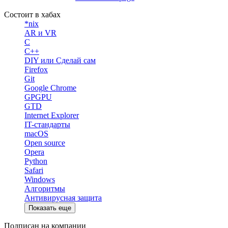
Состоит в хабах
*nix
AR и VR
C
C++
DIY или Сделай сам
Firefox
Git
Google Chrome
GPGPU
GTD
Internet Explorer
IT-стандарты
macOS
Open source
Opera
Python
Safari
Windows
Алгоритмы
Антивирусная защита
Показать еще
Подписан на компании