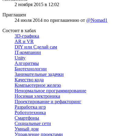
2 ноября 2015 в 12:02
Приглашен
24 июля 2014
по приглашению от
@Nomad1
Состоит в хабах
3D-графика
AR и VR
DIY или Сделай сам
IT-компании
Unity
Алгоритмы
Биотехнологии
Занимательные задачки
Качество кода
Компьютерное железо
Ненормальное программирование
Носимая электроника
Проектирование и рефакторинг
Разработка игр
Робототехника
Смартфоны
Социальные сети
Умный дом
Управление проектами