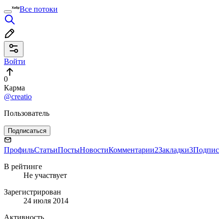
Все потоки
Войти
0
Карма
@creatio
Пользователь
Подписаться
Профиль
Статьи
Посты
Новости
Комментарии
2
Закладки
3
Подпис
В рейтинге
Не участвует
Зарегистрирован
24 июля 2014
Активность