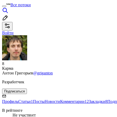
Все потоки
Войти
8
Карма
Антон Григорьев
@griganton
Разработчик
Подписаться
Профиль
Статьи
1
Посты
Новости
Комментарии
12
Закладки
8
Подп
В рейтинге
Не участвует