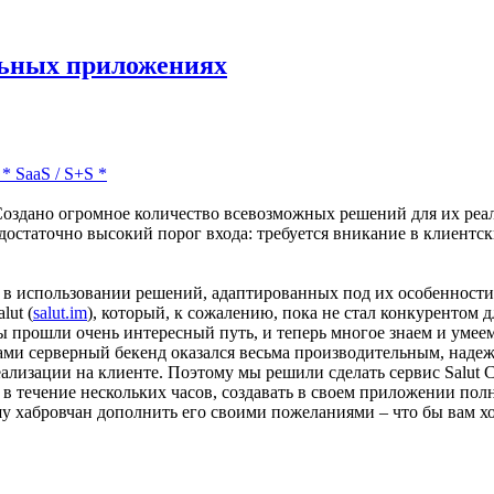
льных приложениях
*
SaaS / S+S
*
Создано огромное количество всевозможных решений для их реали
 достаточно высокий порог входа: требуется вникание в клиентск
в использовании решений, адаптированных под их особенности,
lut (
salut.im
), который, к сожалению, пока не стал конкурентом 
мы прошли очень интересный путь, и теперь многое знаем и умеем
ми серверный бекенд оказался весьма производительным, наде
лизации на клиенте. Поэтому мы решили сделать сервис Salut C
 в течение нескольких часов, создавать в своем приложении п
у хабровчан дополнить его своими пожеланиями – что бы вам хо