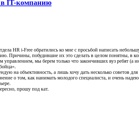
 в IT-компанию
 отдела HR i-Free обратились ко мне с просьбой написать неболь
анию. Причины, побудившие их это сделать в целом понятны, в
м управлением, мы берем только что закончивших вуз ребят (а ин
бойца».
ендую на объективность, а лишь хочу дать несколько советов для 
нение о том, как нанимать молодого специалиста, и очень надеюс
ьере.
ересно, прошу под кат.