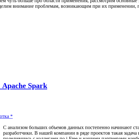
аем чуть больше про области применения, рассмотрим основные 
делим внимание проблемам, возникающим при их применении, 
 Apache Spark
отка
*
С анализом больших объемов данных постепенно начинают ста
разработчики. В нашей компании в ряде проектов такая задача
поделившись с коллегами по i-Free и нашими партнерами наи