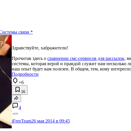
Системы связи
*
Здравствуйте, хабражители!
Прочитав здесь о
сравнении смс-сервисов для рассылок
, м
системы, которая верой и правдой служит нам несколько л
наш опыт будет вам полезен. В общем, тем, кому интересно
Подробности
+6
16
4
iFreeTeam
26 мая 2014 в 09:45