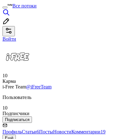
Все потоки
Войти
10
Карма
i-Free Team
@iFreeTeam
Пользователь
10
Подписчики
Подписаться
Профиль
Статьи
6
Посты
Новости
Комментарии
19
Ещё