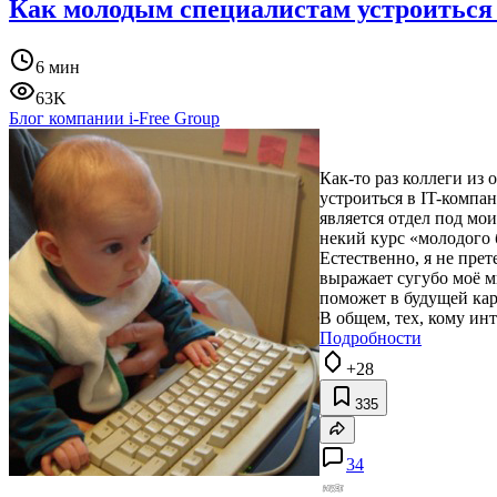
Как молодым специалистам устроиться
6 мин
63K
Блог компании i-Free Group
Как-то раз коллеги из
устроиться в IT-комп
является отдел под мои
некий курс «молодого 
Естественно, я не прет
выражает сугубо моё м
поможет в будущей кар
В общем, тех, кому инт
Подробности
+28
335
34