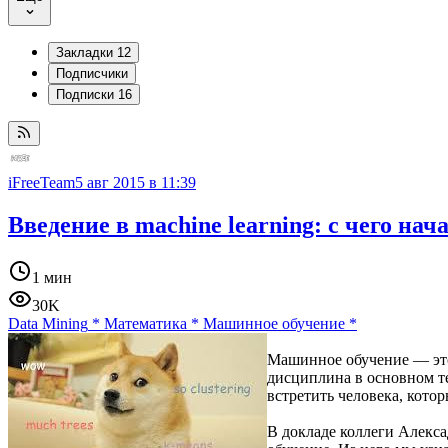
Закладки
12
Подписчики
Подписки
16
iFreeTeam
5 авг 2015 в 11:39
Введение в machine learning: с чего на
1 мин
30K
Data Mining
*
Математика
*
Машинное обучение
*
Машинное обучение — это
дисциплина в основном те
встретить человека, котор
В докладе коллеги Алекса