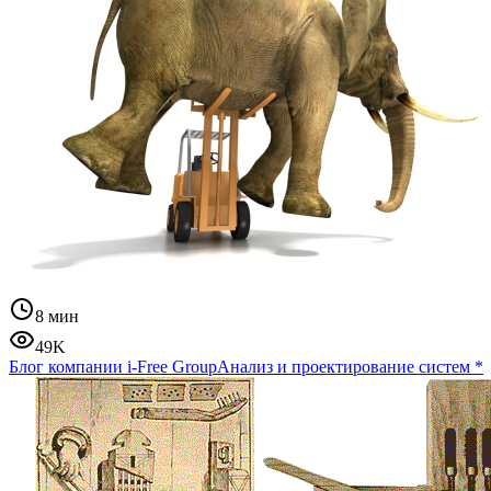
8 мин
49K
Блог компании i-Free Group
Анализ и проектирование систем
*