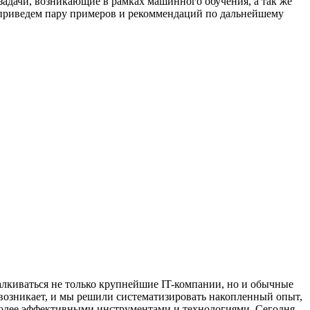
задачи, возникающие в рамках машинного обучения, а так же
приведем пару примеров и рекоммендаций по дальнейшему
лкиваться не только крупнейшие IT-компании, но и обычные
 возникает, и мы решили систематизировать накопленный опыт,
более эффективными инструментами и технологиями. Сегодня