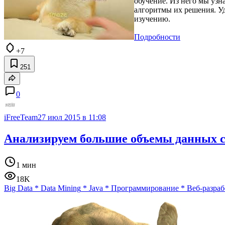
обучение. Из него мы узн
алгоритмы их решения. У
изучению.
Подробности
+7
251
0
iFreeTeam
27 июл 2015 в 11:08
Анализируем большие объемы данных с
1 мин
18K
Big Data
*
Data Mining
*
Java
*
Программирование
*
Веб-разраб