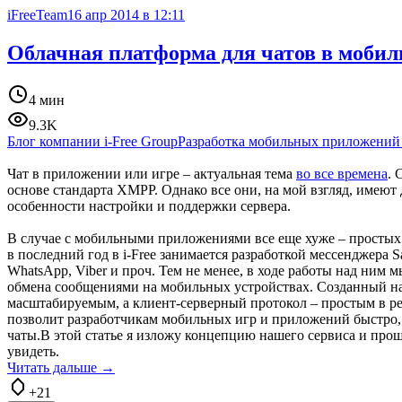
iFreeTeam
16 апр 2014 в 12:11
Облачная платформа для чатов в моби
4 мин
9.3K
Блог компании i-Free Group
Разработка мобильных приложений
Чат в приложении или игре – актуальная тема
во все времена
. 
основе стандарта XMPP. Однако все они, на мой взгляд, имеют
особенности настройки и поддержки сервера.
В случае с мобильными приложениями все еще хуже – простых 
в последний год в i-Free занимается разработкой мессенджера Sa
WhatsApp, Viber и проч. Тем не менее, в ходе работы над ним 
обмена сообщениями на мобильных устройствах. Созданный на
масштабируемым, а клиент-серверный протокол – простым в реа
позволит разработчикам мобильных игр и приложений быстро,
чаты.В этой статье я изложу концепцию нашего сервиса и прош
увидеть.
Читать дальше →
+21