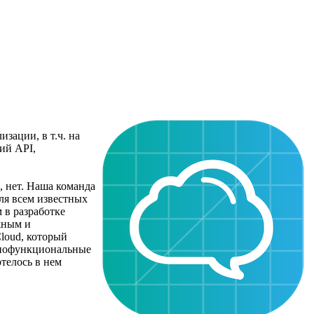
зации, в т.ч. на
ий API,
 нет. Наша команда
для всем известных
 в разработке
жным и
loud, который
олнофункциональные
телось в нем