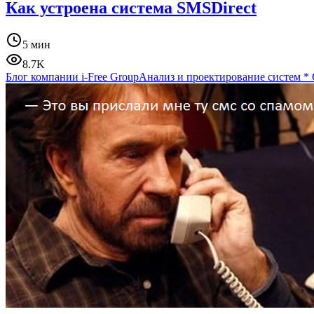
Как устроена система SMSDirect
5 мин
8.7K
Блог компании i-Free Group
Анализ и проектирование систем
*