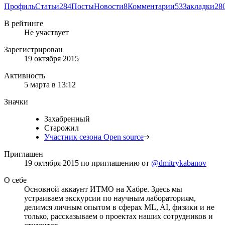
Профиль
Статьи
284
Посты
Новости
8
Комментарии
53
Закладки
28
В рейтинге
Не участвует
Зарегистрирован
19 октября 2015
Активность
5 марта в 13:12
Значки
Захабренный
Старожил
Участник сезона Open source
Приглашен
19 октября 2015
по приглашению от
@dmitrykabanov
О себе
Основной аккаунт ИТМО на Хабре. Здесь мы
устраиваем экскурсии по научным лабораториям,
делимся личным опытом в сферах ML, AI, физики и не
только, рассказываем о проектах наших сотрудников и