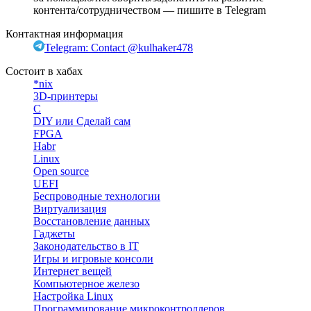
контента/сотрудничеством — пишите в Telegram
Контактная информация
Telegram: Contact @kulhaker478
Состоит в хабах
*nix
3D-принтеры
C
DIY или Сделай сам
FPGA
Habr
Linux
Open source
UEFI
Беспроводные технологии
Виртуализация
Восстановление данных
Гаджеты
Законодательство в IT
Игры и игровые консоли
Интернет вещей
Компьютерное железо
Настройка Linux
Программирование микроконтроллеров