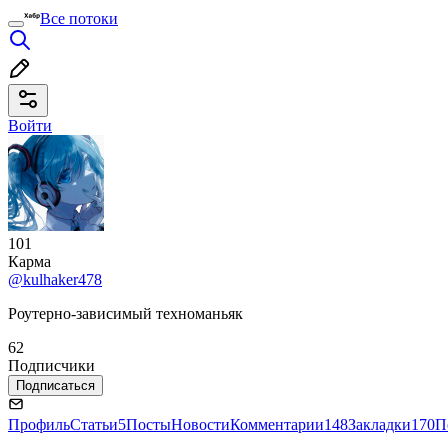
Все потоки
Войти
101
Карма
@kulhaker478
Роутерно-зависимый техноманьяк
62
Подписчики
Подписаться
Профиль
Статьи
5
Посты
Новости
Комментарии
148
Закладки
170
П