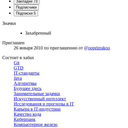
Закладки
73
Подписчики
Подписки
5
Значки
Захабренный
Приглашен
26 января 2010
по приглашению от
@ooprizrakoo
Состоит в хабах
Git
GTD
IT-стандарты
Java
Алгоритмы
Будущее здесь
Занимательные задачки
Искусственный интеллект
Исследования и прогнозы в IT
Карьера в IT-индустрии
Качество кода
Киберпанк
Компьютерное железо