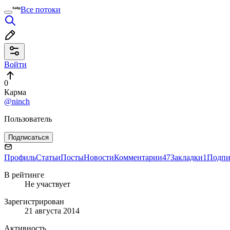
Все потоки
Войти
0
Карма
@ninch
Пользователь
Подписаться
Профиль
Статьи
Посты
Новости
Комментарии
47
Закладки
1
Подпи
В рейтинге
Не участвует
Зарегистрирован
21 августа 2014
Активность