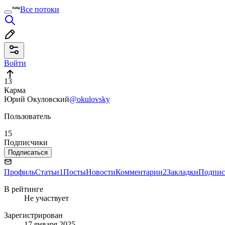
Все потоки
Войти
13
Карма
Юрий Окуловский
@okulovsky
Пользователь
15
Подписчики
Подписаться
Профиль
Статьи
1
Посты
Новости
Комментарии
2
Закладки
Подпис
В рейтинге
Не участвует
Зарегистрирован
17 января 2025