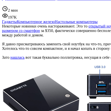
2 мин
197K
Гаджеты
Компьютерное железо
Настольные компьютеры
Некоторые новинки очень настораживают. Это то
открытый но
размером со смартфон
за $350, фактически совершенно бесполе
между работой и домом.
Я давно присматриваюсь заменить свой ноутбук на что-то, при
Хотелось что-то совсем компактное, и я начал копать в сторон
Зато
нашлась
вот такая буквально поллитровка, несущая в себе 4