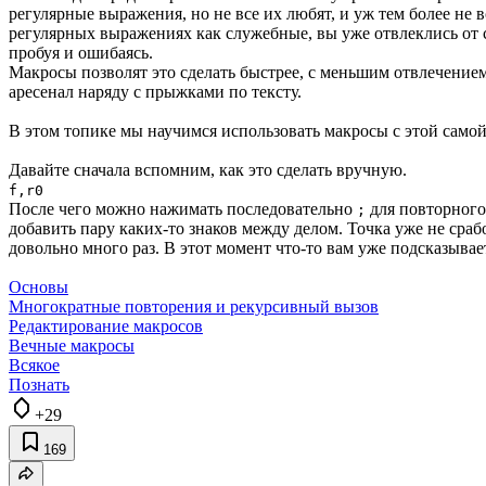
регулярные выражения, но не все их любят, и уж тем более не 
регулярных выражениях как служебные, вы уже отвлеклись от с
пробуя и ошибаясь.
Макросы позволят это сделать быстрее, с меньшим отвлечением
аресенал наряду с прыжками по тексту.
В этом топике мы научимся использовать макросы с этой самой
Давайте сначала вспомним, как это сделать вручную.
f,r0
После чего можно нажимать последовательно
для повторного
;
добавить пару каких-то знаков между делом. Точка уже не сра
довольно много раз. В этот момент что-то вам уже подсказывае
Основы
Многократные повторения и рекурсивный вызов
Редактирование макросов
Вечные макросы
Всякое
Познать
+29
169