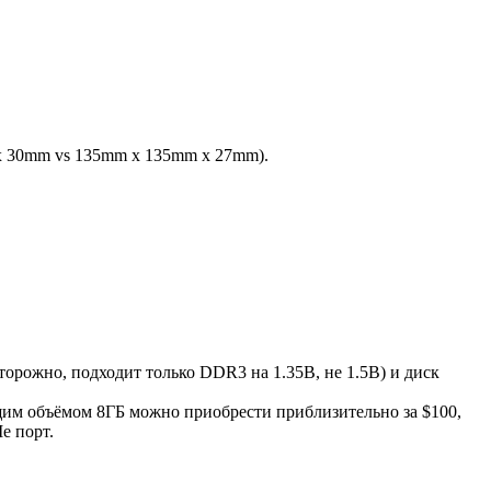
 x 30mm vs 135mm x 135mm x 27mm).
торожно, подходит только DDR3 на 1.35В, не 1.5В) и диск
бщим объёмом 8ГБ можно приобрести приблизительно за $100,
e порт.