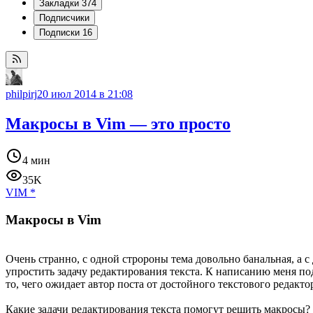
Закладки
374
Подписчики
Подписки
16
philpirj
20 июл 2014 в 21:08
Макросы в Vim — это просто
4 мин
35K
VIM
*
Макросы в Vim
Очень странно, с одной стророны тема довольно банальная, а 
упростить задачу редактирования текста. К написанию меня п
то, чего ожидает автор поста от достойного текстового редакто
Какие задачи редактирования текста помогут решить макросы? Н