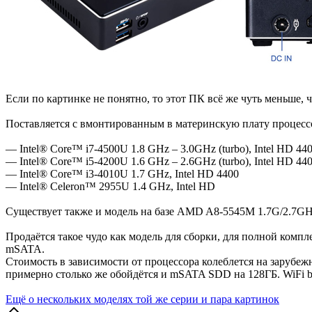
Если по картинке не понятно, то этот ПК всё же чуть меньше
Поставляется с вмонтированным в материнскую плату процесс
— Intel® Core™ i7-4500U 1.8 GHz – 3.0GHz (turbo), Intel HD 44
— Intel® Core™ i5-4200U 1.6 GHz – 2.6GHz (turbo), Intel HD 44
— Intel® Core™ i3-4010U 1.7 GHz, Intel HD 4400
— Intel® Celeron™ 2955U 1.4 GHz, Intel HD
Существует также и модель на базе AMD A8-5545M 1.7G/2.7GH
Продаётся такое чудо как модель для сборки, для полной компл
mSATA.
Стоимость в зависимости от процессора колеблется на зарубеж
примерно столько же обойдётся и mSATA SDD на 128ГБ. WiFi b/g
Ещё о нескольких моделях той же серии и пара картинок