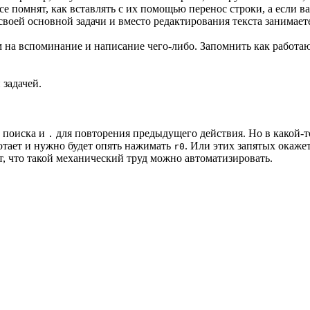
все помнят, как вставлять с их помощью перенос строки, а если 
воей основной задачи и вместо редактирования текста занимает
 на вспоминание и написание чего-либо. Запомнить как работаю
 задачей.
 поиска и
для повторения предыдущего действия. Но в какой-то
.
ботает и нужно будет опять нажимать
. Или этих запятых окаже
r0
т, что такой механический труд можно автоматизировать.