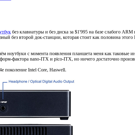
утбук
без клавиатуры и без диска за $1'995 на базе слабого AR
зный без второй док-станции, которая стоит как половина этого
чём ноутбуки с момента появления планшета меня как таковые и
у форм-фактора nano-ITX и pico-ITX, но ничего достаточно произ
е поколение Intel Core, Haswell.