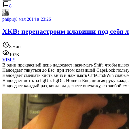
8
philpirj
8 мая 2014 в 23:26
XKB: перенастроим клавиши под себя 
8 мин
107K
VIM
*
В один прекрасный день надоедает нажимать Shift, чтобы выв
Надоедает тянуться до Esc, при этом клавишей CapsLock поль
Надоедает смещать кисть вниз и нажимать Ctrl/Cmd/Win слабым
Надоедает лезть за PgUp, PgDn, Home и End, двигая руку кажды
Надоедает каждый раз, когда вы делаете опечатку, со злобой см