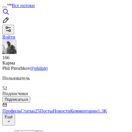
Все потоки
Войти
166
Карма
Phil Pirozhkov
@philpirj
Пользователь
52
Подписчики
Подписаться
Профиль
Статьи
25
Посты
Новости
Комментарии
1.3K
Ещё