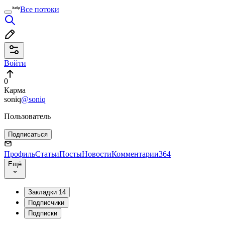
Все потоки
Войти
0
Карма
soniq
@soniq
Пользователь
Подписаться
Профиль
Статьи
Посты
Новости
Комментарии
364
Ещё
Закладки
14
Подписчики
Подписки