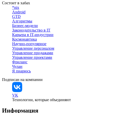
Состоит в хабах
*nix
Android
GTD
Алгоритмы
Бизнес-модели
Законодательство в IT
Карьера в IT-индустрии
Космонавтика
Научно-популярное
Управление персоналом
Управление продажами
Управление проектами
Фриланс
Чулан
Я пиарюсь
Подписан на компании
VK
Технологии, которые объединяют
Информация