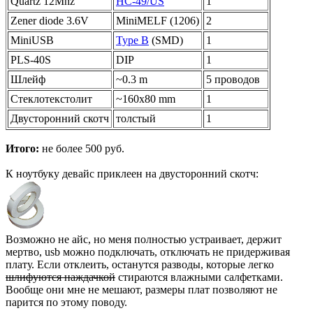
Quartz 12Mhz
HC-49/US
1
Zener diode 3.6V
MiniMELF (1206)
2
MiniUSB
Type B
(SMD)
1
PLS-40S
DIP
1
Шлейф
~0.3 m
5 проводов
Стеклотекстолит
~160x80 mm
1
Двусторонний скотч
толстый
1
Итого:
не более 500 руб.
К ноутбуку девайс приклеен на двусторонний скотч:
Возможно не айс, но меня полностью устраивает, держит
мертво, usb можно подключать, отключать не придерживая
плату. Если отклеить, останутся разводы, которые легко
шлифуются наждачкой
стираются влажными салфетками.
Вообще они мне не мешают, размеры плат позволяют не
парится по этому поводу.