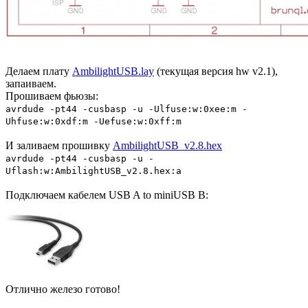
Делаем плату
AmbilightUSB.lay
(текущая версия hw v2.1),
запаиваем.
Прошиваем фьюзы:
avrdude -pt44 -cusbasp -u -Ulfuse:w:0xee:m -
Uhfuse:w:0xdf:m -Uefuse:w:0xff:m
И заливаем прошивку
AmbilightUSB_v2.8.hex
avrdude -pt44 -cusbasp -u -
Uflash:w:AmbilightUSB_v2.8.hex:a
Подключаем кабелем USB A to miniUSB B:
Отлично железо готово!