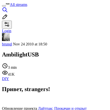
All streams
Login
brunql
Nov 24 2010 at 18:50
AmbilightUSB
3 min
41K
DIY
Привет, strangers!
Обновление проекта
Лайтпак: Прокачан и открыт