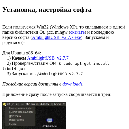
Установка, настройка софта
Если пользуемся Win32 (Windows XP), то складываем в одной
папке библиотеки Qt, gcc, mingw (
скачать
) и последнюю
версию софта (
AmbilightUSB_v2.7.7.exe
). Запускаем и
радуемся (=
Для Ubuntu x86_64:
1) Качаем
AmbilightUSB_v2.7.7
2) Проверяем/ставим Qt4:
$ sudo apt-get install
libqt4-gui
3) Запускаем:
./AmbilightUSB_v2.7.7
Последние версии доступны в
downloads
.
Приложение сразу после запуска сворачивается в трей: