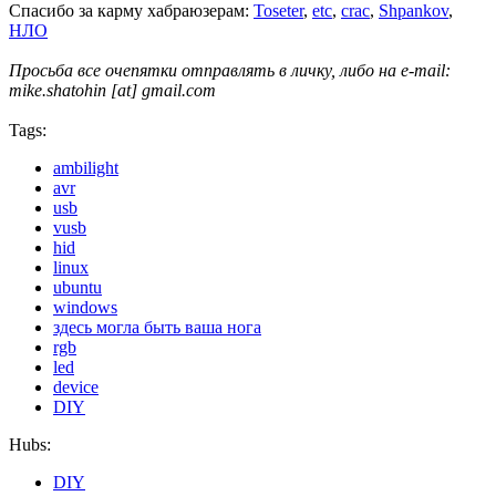
Спасибо за карму хабраюзерам:
Toseter
,
etc
,
crac
,
Shpankov
,
НЛО
Просьба все очепятки отправлять в личку, либо на e-mail:
mike.shatohin [at] gmail.com
Tags:
ambilight
avr
usb
vusb
hid
linux
ubuntu
windows
здесь могла быть ваша нога
rgb
led
device
DIY
Hubs:
DIY