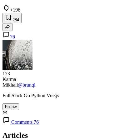
+196
284
76
173
Karma
Mikhail
@brunql
Full Stack Go Python Vue.js
Follow
Comments 76
Articles