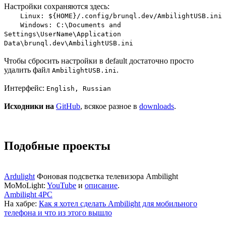
Настройки сохраняются здесь:
Linux: ${HOME}/.config/brunql.dev/AmbilightUSB.ini
Windows: C:\Documents and
Settings\UserName\Application
Data\brunql.dev\AmbilightUSB.ini
Чтобы сбросить настройки в default достаточно просто
удалить файл
.
AmbilightUSB.ini
Интерфейс:
English, Russian
Исходники на
GitHub
, всякое разное в
downloads
.
Подобные проекты
Ardulight
Фоновая подсветка телевизора Ambilight
MoMoLight:
YouTube
и
описание
.
Ambilight 4PC
На хабре:
Как я хотел сделать Ambilight для мобильного
телефона и что из этого вышло