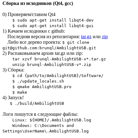
Сборка из исходников (Qt4, gcc)
0) Проверяем/ставим Qt4
$ sudo apt-get install libqt4-dev
$ sudo apt-get install libqt4-gui
1) Качаем исходники с github:
Последняя версия из репозитария:
tar.gz
или
zip
Либо все дерево проекта:
$ git clone
git@github.com:brunql/AmbilightUSB.git
2) Распаковываем архив tar.gz или zip:
tar xzvf brunql-AmbilightUSB-v*.tar.gz
unzip brunql-AmbilightUSB-v*.zip
3) Сборка:
$ cd {path/to/AmbilightUSB}/Software/
$ ./update_locales.sh
$ qmake AmbilightUSB.pro
$ make
4) Запуск!
$ ./build/AmbilightUSB
Логи пишутся в следующие файлы:
Linux: ${HOME}/.AmbilightUSB.log
Windows: C:\Documents and
Settings\UserName\.AmbilightUSB.log