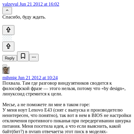
valzevul
Jun 21 2012 at 16:02
Спасибо, буду ждать.
Reply
mihmig
Jun 21 2012 at 10:24
Похвала. Там где разговор виндузятников сводится к
философской фразе — этого нельзя, потому что «by design»,
линуксоид стремится к цели.
Месье, а не поможете ли мне в таком горе:
У меня ноут Lenovo E43 (снят с выпуска и производителю
неинтересен, что понятно), так вот в нем в BIOS не настройки
отключения противного пиканья при передергивании шнурка
питания. Меня посетила идея, а что если выяснить, какой
байт(бит?) в nvram отвечаетза этот писк в моделях-