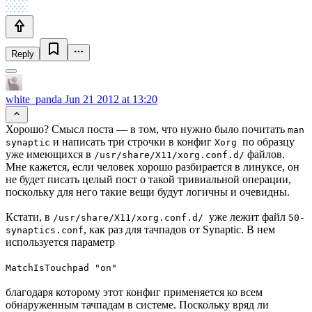
Reply
white_panda
Jun 21 2012 at 13:20
Хорошо? Смысл поста — в том, что нужно было почитать
man
и написать три строчки в конфиг
по образцу
synaptic
Xorg
уже имеющихся в
файлов.
/usr/share/X11/xorg.conf.d/
Мне кажется, если человек хорошо разбирается в линуксе, он
не будет писать целый пост о такой тривиальной операции,
поскольку для него такие вещи будут логичны и очевидны.
Кстати, в
уже лежит файл
/usr/share/X11/xorg.conf.d/
50-
, как раз для тачпадов от Synaptic. В нем
synaptics.conf
используется параметр
MatchIsTouchpad "on"
благодаря которому этот конфиг применяется ко всем
обнаруженным тачпадам в системе. Поскольку вряд ли