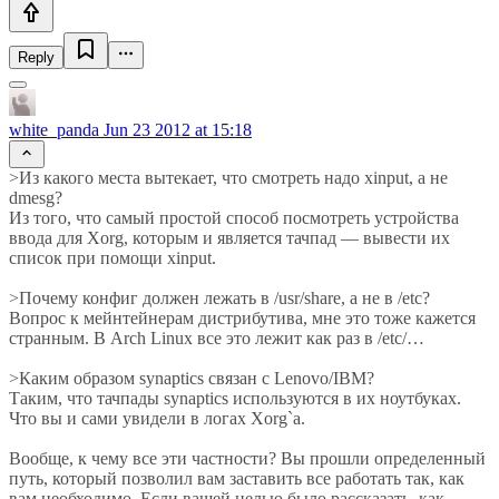
Reply
white_panda
Jun 23 2012 at 15:18
>Из какого места вытекает, что смотреть надо xinput, а не
dmesg?
Из того, что самый простой способ посмотреть устройства
ввода для Xorg, которым и является тачпад — вывести их
список при помощи xinput.
>Почему конфиг должен лежать в /usr/share, а не в /etc?
Вопрос к мейнтейнерам дистрибутива, мне это тоже кажется
странным. В Arch Linux все это лежит как раз в /etc/…
>Каким образом synaptics связан с Lenovo/IBM?
Таким, что тачпады synaptics используются в их ноутбуках.
Что вы и сами увидели в логах Xorg`а.
Вообще, к чему все эти частности? Вы прошли определенный
путь, который позволил вам заставить все работать так, как
вам необходимо. Если вашей целью было рассказать, как