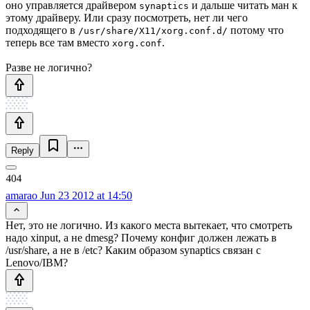
оно управляется драйвером
и дальше читать ман к
synaptics
этому драйверу. Или сразу посмотреть, нет ли чего
подходящего в
потому что
/usr/share/X11/xorg.conf.d/
теперь все там вместо
.
xorg.conf
Разве не логично?
Reply
amarao
Jun 23 2012 at 14:50
Нет, это не логично. Из какого места вытекает, что смотреть
надо xinput, а не dmesg? Почему конфиг должен лежать в
/usr/share, а не в /etc? Каким образом synaptics связан с
Lenovo/IBM?