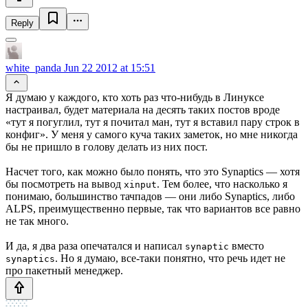
Reply
white_panda
Jun 22 2012 at 15:51
Я думаю у каждого, кто хоть раз что-нибудь в Линуксе
настраивал, будет материала на десять таких постов вроде
«тут я погуглил, тут я почитал ман, тут я вставил пару строк в
конфиг». У меня у самого куча таких заметок, но мне никогда
бы не пришло в голову делать из них пост.
Насчет того, как можно было понять, что это Synaptics — хотя
бы посмотреть на вывод
. Тем более, что насколько я
xinput
понимаю, большинство тачпадов — они либо Synaptics, либо
ALPS, преимущественно первые, так что вариантов все равно
не так много.
И да, я два раза опечатался и написал
вместо
synaptic
. Но я думаю, все-таки понятно, что речь идет не
synaptics
про пакетный менеджер.