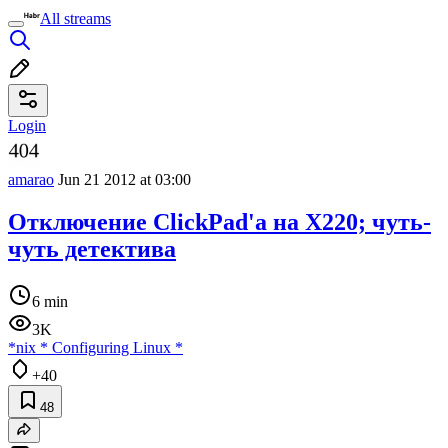
All streams
Login
amarao
Jun 21 2012 at 03:00
Отключение ClickPad'а на X220; чуть-
чуть детектива
6 min
3K
*nix
*
Configuring Linux
*
+40
48