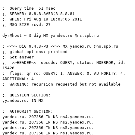
;; Query time: 51 msec
;; SERVER: 8.8.8.8#53(8.8.8.8)
;; WHEN: Fri Aug 19 18:03:05 2011
;; MSG SIZE rcvd: 27
dyr@host ~ $ dig MX yandex.ru @ns.spb.ru
; <<>> DiG 9.4.3-P3 <<>> MX yandex.ru @ns.spb.ru
;; global options: printcmd
;; Got answer:
;; ->>HEADER<<- opcode: QUERY, status: NOERROR, id:
15426
;; flags: qr rd; QUERY: 1, ANSWER: 0, AUTHORITY: 4,
ADDITIONAL: 4
;; WARNING: recursion requested but not available
;; QUESTION SECTION:
;yandex.ru. IN MX
;; AUTHORITY SECTION:
yandex.ru. 207356 IN NS ns4.yandex.ru.
yandex.ru. 207356 IN NS ns2.yandex.ru.
yandex.ru. 207356 IN NS ns5.yandex.ru.
yandex.ru. 207356 IN NS ns1.yandex.ru.