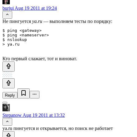
burjui
Aug 19 2011 at 19:24
Не пингуется
ya.ru
— выполняем тесты по порядку:
$ ping <gateway>

$ ping <nameserver>

$ nslookup

Кто первый слажает, тот и виноват.
Reply
Stepanow
Aug 19 2011 at 13:32
ya.ru пингуется и открывается, но поиск не работает