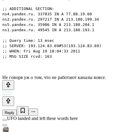
;; ADDITIONAL SECTION:
ns4.yandex.ru. 337835 IN A 77.88.19.60
ns2.yandex.ru. 297217 IN A 213.180.199.34
ns5.yandex.ru. 35986 IN A 213.180.204.1
ns1.yandex.ru. 49545 IN A 213.180.193.1
;; Query time: 13 msec
;; SERVER: 193.124.83.69#53(193.124.83.69)
;; WHEN: Fri Aug 19 18:04:33 2011
;; MSG SIZE rcvd: 163
Не говоря уж о том, что не работают каналы вовсе.
Reply
UFO landed and left these words here