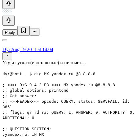
Reply
Dyr
Aug 19 2011 at 14:04
Угу, а гугл-то(и остальные) и не знает…
dyr@host ~ $ dig MX yandex.ru @8.8.8.8
; <<>> DiG 9.4.3-P3 <<>> MX yandex.ru @8.8.8.8
;; global options: printcmd
;; Got answer:
;; ->>HEADER<<- opcode: QUERY, status: SERVFAIL, id:
3651
;; flags: qr rd ra; QUERY: 1, ANSWER: 0, AUTHORITY: 0,
ADDITIONAL: 0
;; QUESTION SECTION:
;yandex.ru. IN MX