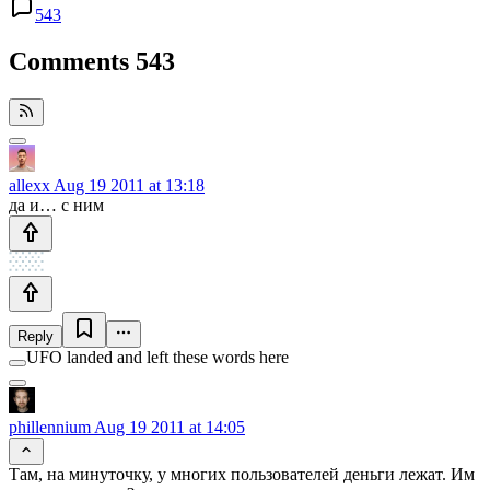
543
Comments
543
allexx
Aug 19 2011 at 13:18
да и… с ним
Reply
UFO landed and left these words here
phillennium
Aug 19 2011 at 14:05
Там, на минуточку, у многих пользователей деньги лежат. Им