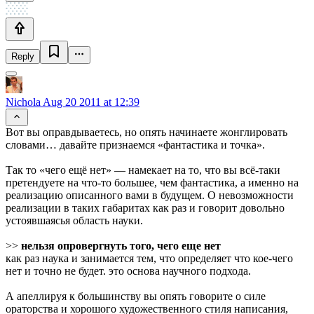
Reply
Nichola
Aug 20 2011 at 12:39
Вот вы оправдываетесь, но опять начинаете жонглировать
словами… давайте признаемся «фантастика и точка».
Так то «чего ещё нет» — намекает на то, что вы всё-таки
претендуете на что-то большее, чем фантастика, а именно на
реализацию описанного вами в будущем. О невозможности
реализации в таких габаритах как раз и говорит довольно
устоявшаясья область науки.
>>
нельзя опровергнуть того, чего еще нет
как раз наука и занимается тем, что определяет что кое-чего
нет и точно не будет. это основа научного подхода.
А апеллируя к большинству вы опять говорите о силе
ораторства и хорошого художественного стиля написания,