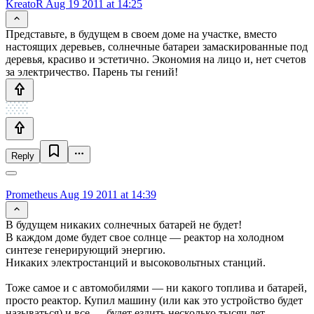
KreatoR
Aug 19 2011 at 14:25
Представьте, в будущем в своем доме на участке, вместо
настоящих деревьев, солнечные батареи замаскированные под
деревья, красиво и эстетично. Экономия на лицо и, нет счетов
за электричество. Парень ты гений!
Reply
Prometheus
Aug 19 2011 at 14:39
В будущем никаких солнечных батарей не будет!
В каждом доме будет свое солнце — реактор на холодном
синтезе генерирующий энергию.
Никаких электростанций и высоковольтных станций.
Тоже самое и с автомобилями — ни какого топлива и батарей,
просто реактор. Купил машину (или как это устройство будет
называться) и все — будет ездить несколько тысяч лет…