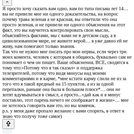
Я просто хочу сказать вам одно, вам по типа письма лет 14…
вы не привели мне ни одного доказательства, на вопрос
почему трава зеленая а не красная, вы ответили что она
просто зеленая, и не привели ни одного объяснения на этот
факт, это вы научитесь контролировать свои мысли,
объясняйтесь фактами, мы с вами не в детском саду, а в
цивилизованном мире, не живите верой… я уже давно ей не
живу, нам помогают только знания.
Так что не нужно мне писать про мои нервы, если через три
моих комента, человек с которым я общаюсь, буквально сам не
понимает о чем он пишет. Ваше объяснения, ВСЕ, сводятся к
тому что:«Потому что я так сказал» и поддержка
телезрителей, потому что видя минусы над моими
комментариями и в карме, *мне кстати карму слили не из за
того что я такой вредный на 15 пунктов, а из за одной
перепалки, раньше она была в большом плюсе*… они не
хотят вдумываться в смысл, а просто...«дай как и я минус
поставлю, этот парень ничего не соображает в жизни»… мне
не хотелось говорить вам это, но вы хомячок.
p.s. у меня даже пропало желание с вами спорить, в ответ я
знаю что получу тоже самое)