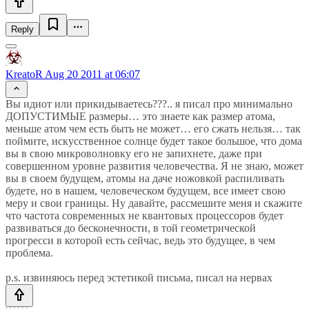
Reply
KreatoR
Aug 20 2011 at 06:07
Вы идиот или прикидываетесь???.. я писал про минимально
ДОПУСТИМЫЕ размеры… это знаете как размер атома,
меньше атом чем есть быть не может… его сжать нельзя… так
поймите, искусственное солнце будет такое большое, что дома
вы в свою микроволновку его не запихнете, даже при
совершенном уровне развития человечества. Я не знаю, может
вы в своем будущем, атомы на даче ножовкой распиливать
будете, но в нашем, человеческом будущем, все имеет свою
меру и свои границы. Ну давайте, рассмешите меня и скажите
что частота современных не квантовых процессоров будет
развиваться до бесконечности, в той геометрической
прогресси в которой есть сейчас, ведь это будущее, в чем
проблема.
p.s. извиняюсь перед эстетикой письма, писал на нервах