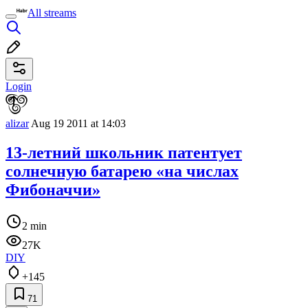
All streams
Login
alizar
Aug 19 2011 at 14:03
13-летний школьник патентует
солнечную батарею «на числах
Фибоначчи»
2 min
27K
DIY
+145
71