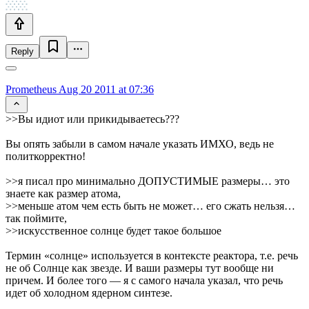
Reply
Prometheus
Aug 20 2011 at 07:36
>>Вы идиот или прикидываетесь???
Вы опять забыли в самом начале указать ИМХО, ведь не
политкорректно!
>>я писал про минимально ДОПУСТИМЫЕ размеры… это
знаете как размер атома,
>>меньше атом чем есть быть не может… его сжать нельзя…
так поймите,
>>искусственное солнце будет такое большое
Термин «солнце» используется в контексте реактора, т.е. речь
не об Солнце как звезде. И ваши размеры тут вообще ни
причем. И более того — я с самого начала указал, что речь
идет об холодном ядерном синтезе.