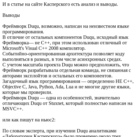
И в статье на сайте Касперского есть анализ и выводы.
Выводы
Фреймворк Duqu, возможно, написан на неизвестном языке
программирования.
В отличие от остальных компонентов Duqu, исходный язык
Фреймворка— не C++, при этом использован отличный от
Microsoft's Visual C++ 2008 компилятор.
Событийно-ориентированная архитектура позволяет коду
выполняться в разных, в том числе асинхронных средах.
С учетом масштаба проекта Duqu можно предположить, что
Фреймворк разрабатывала отдельная команда, не связанная с
авторами эксплойтов и остальных его компонентов.
Загадочный язык программирования — определенно НЕ C++,
Objective C, Java, Python, Ada, Lua и не многие другие языки,
которые мы проверили.
Фреймворк Duqu — одна из особенностей, значительно
отличающих Duqu от Stuxnet, который полностью написан на
MSVC++.
или как пишут на ньюс2:
По словам эксперта, при изучении Duqu аналитиками
«Лаборатории Касперского» было проверено около трех