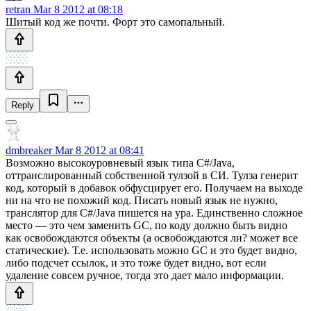
retran
Mar 8 2012 at 08:18
Шитый код же почти. Форт это самопальный.
Reply
dmbreaker
Mar 8 2012 at 08:41
Возможно высокоуровневый язык типа C#/Java,
оттранслированный собственной тулзой в СИ. Тулза генерит
код, который в добавок обфусцирует его. Получаем на выходе
ни на что не похожий код. Писать новый язык не нужно,
транслятор для C#/Java пишется на ура. Единственно сложное
место — это чем заменить GC, по коду должно быть видно
как освобождаются объекты (а освобождаются ли? может все
статические). Т.е. использовать можно GC и это будет видно,
либо подсчет ссылок, и это тоже будет видно, вот если
удаление совсем ручное, тогда это дает мало информации.