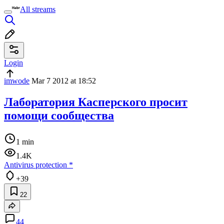
All streams
Login
imwode
Mar 7 2012 at 18:52
Лаборатория Касперского просит
помощи сообщества
1 min
1.4K
Antivirus protection
*
+39
22
44