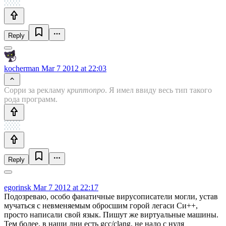
Reply
kocherman
Mar 7 2012 at 22:03
Сорри за рекламу
криптопро
. Я имел ввиду весь тип такого
рода программ.
Reply
egorinsk
Mar 7 2012 at 22:17
Подозреваю, особо фанатичные вирусописатели могли, устав
мучаться с невменяемым обросшим горой легаси Си++,
просто написали свой язык. Пишут же виртуальные машины.
Тем более, в наши дни есть gcc/clang, не надо с нуля