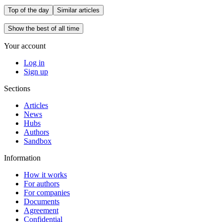
Top of the day
Similar articles
Show the best of all time
Your account
Log in
Sign up
Sections
Articles
News
Hubs
Authors
Sandbox
Information
How it works
For authors
For companies
Documents
Agreement
Confidential