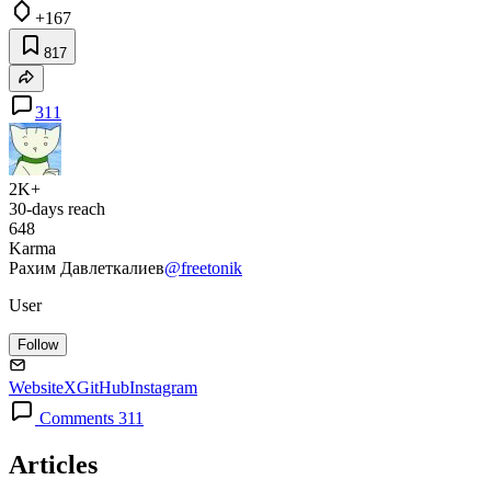
+167
817
311
2K+
30-days reach
648
Karma
Рахим Давлеткалиев
@freetonik
User
Follow
Website
X
GitHub
Instagram
Comments 311
Articles