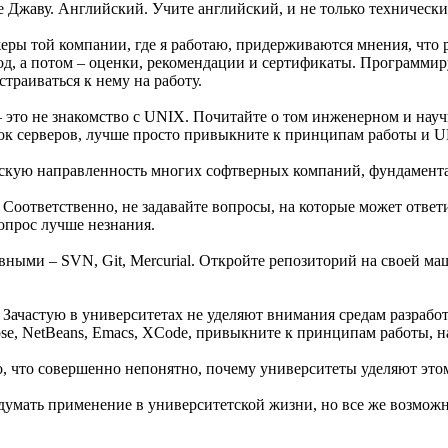
е Джаву. Английский. Учите английский, и не только технически
 той компании, где я работаю, придерживаются мнения, что ре
од, а потом – оценки, рекомендации и сертификаты. Программир
страиваться к нему на работу.
– это не знакомство с UNIX. Почитайте о том инженерном и на
ток серверов, лучше просто привыкните к принципам работы и 
скую направленность многих софтверных компаний, фундамента
. Соответственно, не задавайте вопросы, на которые может ответ
вопрос лучше незнания.
вными – SVN, Git, Mercurial. Откройте репозиторий на своей м
Зачастую в университетах не уделяют внимания средам разрабо
se, NetBeans, Emacs, XCode, привыкните к принципам работы, н
, что совершенно непонятно, почему университеты уделяют это
мать применение в университетской жизни, но все же возможн