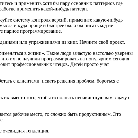
ртитесь и применить хотя бы пару основных паттернов где-
работке применить какой-нибудь паттерн.
зуйте систему контроля версий, примените какую-нибудь
смысла и куда проще и быстрее было бы писать код не
йте парное программирование.
даниями или упражнениями из книг. Начните свой проект.
 применяться в жизни». Такие люди зачастую настолько уверены
у что их не научили программировать на популярном сегодня
отовит профессиональных чтецов. Детей просто учат
ботать с клиентами, искать решения проблем, бороться с
 их вместо того, чтобы исполнять ненавистную вам задачу с
вится рабочее место, то сложно быть продуктивным. Это
е.
е очевидная тенденция.