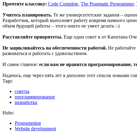
Прочтите классику:
Code Complete
,
The Pragmatic Programmer
,
Учитесь планировать.
Те же университетские задания – оценит
Разработчик, который выполняет работу вовремя намного ценнее
объем будущей работы – этого никто не умеет делать :-)
Расставляйте приоритеты.
Еще один совет в от Капитана Оч
Не зацикливайтесь на обеспеченности работой.
Не работайте 
развиваться и работать с удовольствием.
И самое главное:
если вам не нравится программирование, т
Надеюсь, еще через пять лет я дополню этот список новыми сов
Tags:
советы
программирование
разработка
Hubs:
Programming
Website development