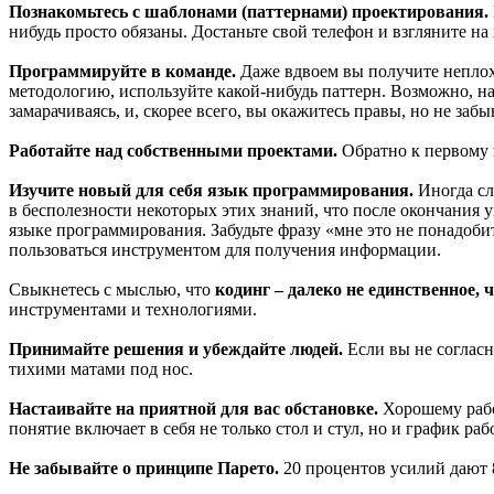
Познакомьтесь с шаблонами (паттернами) проектирования.
нибудь просто обязаны. Достаньте свой телефон и взгляните н
Программируйте в команде.
Даже вдвоем вы получите неплох
методологию, используйте какой-нибудь паттерн. Возможно, на 
замарачиваясь, и, скорее всего, вы окажитесь правы, но не заб
Работайте над собственными проектами.
Обратно к первому 
Изучите новый для себя язык программирования.
Иногда слы
в бесполезности некоторых этих знаний, что после окончания 
языке программирования. Забудьте фразу «мне это не понадобит
пользоваться инструментом для получения информации.
Свыкнетесь с мыслью, что
кодинг – далеко не единственное, 
инструментами и технологиями.
Принимайте решения и убеждайте людей.
Если вы не согласн
тихими матами под нос.
Настаивайте на приятной для вас обстановке.
Хорошему работ
понятие включает в себя не только стол и стул, но и график раб
Не забывайте о принципе Парето.
20 процентов усилий дают 8