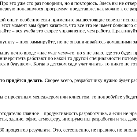
Про это уже сто раз говорили, но я повторюсь. Здесь вы не отве
а первую попавшуюся программу: представьте, как можно к ее раз
ой опыт, особенно если примените вышестоящие советы: исполь
этот момент вам будет казаться, что все это не имеет большого 
ывайте – вся учеба это скорее упражнение, чем работа. Практику
пункту – программируйте, но не ограничивайтесь домашними за
шу нечто вроде «нас учат чему-то, но я не знаю, где это будет
университета работают по какой-то другой специальности потом
ся в будущем». Когда в детском саду учат читать, то никто не г
что придётся делать
. Скорее всего, разработчику нужно будет ра
ы с проектным менеджером или клиентом, то попробуйте убедить
одателю главное – продуктивность разработчика, а если не нра
оты, здание, офис, атмосферу, инструменты разработки и так дале
0 процентов результата. Это, естественно, не правило, но вполн