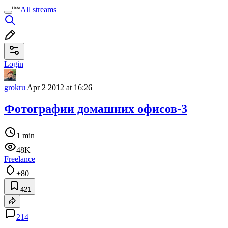
All streams
Login
grokru
Apr 2 2012 at 16:26
Фотографии домашних офисов-3
1 min
48K
Freelance
+80
421
214