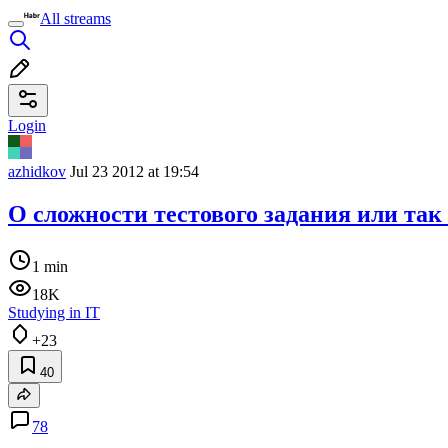
All streams
Login
azhidkov
Jul 23 2012 at 19:54
О сложности тестового задания или так 
1 min
18K
Studying in IT
+23
40
78