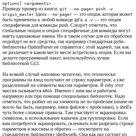
options] <arguments>
Приведу пример из книги:
git --no-pager push -v
Здесь
— это опция, которая может
origin_master
--no-pager
быть применена к любой команде git'а, а
— это опция
-v
специфичная для команды push. Следует отметить, что
глобальные опции и опции специфичные для команды могут
иметь одинаковые имена. Но в таком случае для их обработки
подойдут не все средства, так например стандартная руби-
библиотека OptionParser не справится с этой задачей, так как
не различает в каком месте месте встретилась опция. Если вы
делаете программный пакет, воспользуйтесь лучше
библиотекой GLI.
На всякий случай напомню читателю, что технически
программы на вход получают не строку параметров, а уже
разделенный на элементы массив параметров. В ruby этот
массив называется
. Именно с ним мы и работаем,
ARGV
напрямую или при помощи специальных библиотек. Надо
отметить, что разбит он на элементы не по пробелам (иначе не
могло бы быть, например, имен файлов с пробелами), у shell'а
чуть более сложные правила. Там участвует и экранировка
символов, и использование кавычек для группировки. Если
вам потребуется экранировать, склеивать или разрезать строки
параметров в массивы и обратно — посмотрите на
стандартную библиотеку shellwords. Она как раз состоит из