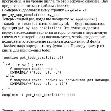
программы, а на уровне шелла, то это несколько сложнее. Вам
придется повозиться с файлом
.
.bashrc
Во-первых, добавьте к нему строчку
complete -F
get_my_app_completions my_app
Теперь каждый раз, когда вы набираете
my_app(пробел)
, а затем клавишу tab — будет вызываться
[какой-то текст]
функция
. Эта функция должна
get_my_app_completions
вернуть возможные варианты автодополнения в переменную
, которой шелл воспользуется, чтобы предоставить
COMPREPLY
пользователю возможные варианты дополнения. В файле
надо определить эту функцию. Приведу пример из
.bashrc
книги для приложения todo:
function get_todo_completions()

{

  if [ -z $2 ] ; then

    # получаем список команд

    COMPREPLY=(`todo help -c`)

  else

    # получаем список возможных аргументов для команды,
    COMPREPLY=(`todo help -c $2`)

  fi

}

Теперь в программе надо реализовать следующее поведение