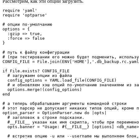
Рассмотрим, как эти опции загрузить.
require 'yaml'

require 'optparse'

# опции по-умолчанию

options = { 

  :gzip => true,

  :force => false

}

# путь к файлу конфигурации 

# (при тестировании его можно будет подменить, использу
CONFIG_FILE = File.join(ENV['HOME'],'.db_backup.rc.yaml
if File.exists? CONFIG_FILE

  # загружаем опции из файла

  config_options = YAML.load_file(CONFIG_FILE)

  # и обновляем хэш опций по-умолчанию значениями из за
  options.merge!(config_options)

end

# а теперь обрабатываем аргументы командной строки

# этот парсер не допускает никаких типов опций, кроме п
option_parser = OptionParser.new do |opts|

  # заголовок в строке подсказки. 

  #__FILE__ указан как имя скрипта, чтобы при переимено
  opts.banner = "Usage: #{__FILE__} [options] <db_name>
  # встретив опцию -u или --username мы выполняем блок,