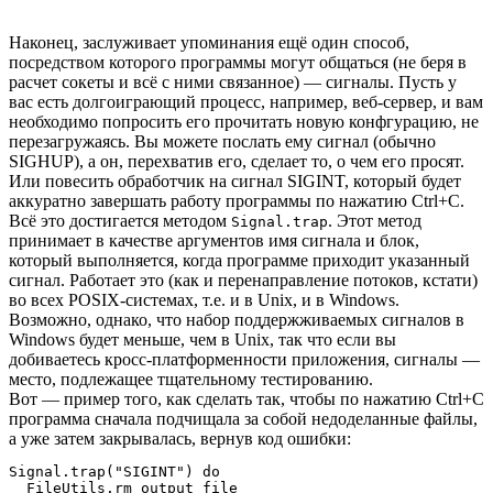
Наконец, заслуживает упоминания ещё один способ,
посредством которого программы могут общаться (не беря в
расчет сокеты и всё с ними связанное) — сигналы. Пусть у
вас есть долгоиграющий процесс, например, веб-сервер, и вам
необходимо попросить его прочитать новую конфгурацию, не
перезагружаясь. Вы можете послать ему сигнал (обычно
SIGHUP), а он, перехватив его, сделает то, о чем его просят.
Или повесить обработчик на сигнал SIGINT, который будет
аккуратно завершать работу программы по нажатию Ctrl+C.
Всё это достигается методом
. Этот метод
Signal.trap
принимает в качестве аргументов имя сигнала и блок,
который выполняется, когда программе приходит указанный
сигнал. Работает это (как и перенаправление потоков, кстати)
во всех POSIX-системах, т.е. и в Unix, и в Windows.
Возможно, однако, что набор поддержживаемых сигналов в
Windows будет меньше, чем в Unix, так что если вы
добиваетесь кросс-платформенности приложения, сигналы —
место, подлежащее тщательному тестированию.
Вот — пример того, как сделать так, чтобы по нажатию Ctrl+C
программа сначала подчищала за собой недоделанные файлы,
а уже затем закрывалась, вернув код ошибки:
Signal.trap("SIGINT") do

  FileUtils.rm output_file
