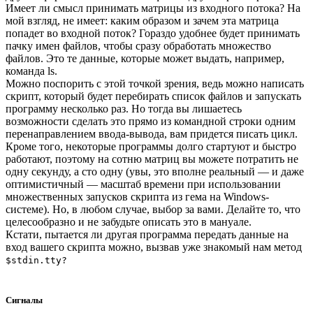
Имеет ли смысл принимать матрицы из входного потока? На
мой взгляд, не имеет: каким образом и зачем эта матрица
попадет во входной поток? Гораздо удобнее будет принимать
пачку имен файлов, чтобы сразу обработать множество
файлов. Это те данные, которые может выдать, например,
команда ls.
Можно поспорить с этой точкой зрения, ведь можно написать
скрипт, который будет перебирать список файлов и запускать
программу несколько раз. Но тогда вы лишаетесь
возможности сделать это прямо из командной строки одним
перенаправлением ввода-вывода, вам придется писать цикл.
Кроме того, некоторые программы долго стартуют и быстро
работают, поэтому на сотню матриц вы можете потратить не
одну секунду, а сто одну (увы, это вполне реальный — и даже
оптимистичный — масштаб времени при использовании
множественных запусков скрипта из гема на Windows-
системе). Но, в любом случае, выбор за вами. Делайте то, что
целесообразно и не забудьте описать это в мануале.
Кстати, пытается ли другая программа передать данные на
вход вашего скрипта можно, вызвав уже знакомый нам метод
$stdin.tty?
Сигналы