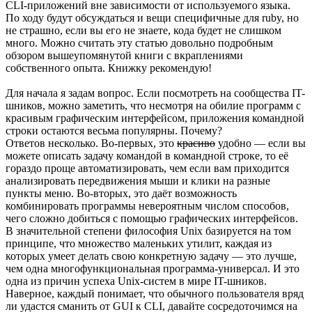
CLI-приложений вне зависимости от используемого языка.
По ходу будут обсуждаться и вещи специфичные для ruby, но
не страшно, если вы его не знаете, кода будет не слишком
много. Можно считать эту статью довольно подробным
обзором вышеупомянутой книги с вкраплениями
собственного опыта. Книжку рекомендую!
Для начала я задам вопрос. Если посмотреть на сообщества IT-
шников, можно заметить, что несмотря на обилие программ с
красивым графическим интерфейсом, приложения командной
строки остаются весьма популярны. Почему?
Ответов несколько. Во-первых, это
красиво
удобно — если вы
можете описать задачу командой в командной строке, то её
гораздо проще автоматизировать, чем если вам приходится
анализировать передвижения мыши и клики на разные
пункты меню. Во-вторых, это даёт возможность
комбинировать программы невероятным числом способов,
чего сложно добиться с помощью графических интерфейсов.
В значительной степени философия Unix базируется на том
принципе, что множество маленьких утилит, каждая из
которых умеет делать свою конкретную задачу — это лучше,
чем одна многофункциональная программа-универсал. И это
одна из причин успеха Unix-систем в мире IT-шников.
Наверное, каждый понимает, что обычного пользователя вряд
ли удастся сманить от GUI к CLI, давайте сосредоточимся на