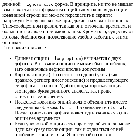
длинной
форме. В принципе, ничто не мешает
--ignore-case
вам развлекаться с форматом опций как угодно, ведь опции
командной строки вы можете перехватить в скрипте
напрямую. Но лучше все же придерживаться выработанных
Unix-сообществом правил, так как они отточены временем, и
большинство людей привыкло к ним. Кроме того, существуют
готовые библиотеки, позволяющие удобно работать с этими
опциями
Эти правила таковы:
Длинная опция (
) начинается с двух
--long-option
дефисов. В названии опции не может быть пробелов,
зато одиночные дефисы вполне допустимы.
Короткая опция (
) состоит из одной буквы (как
-l
правило, регистр имеет значение) и предшествующего
ей дефиса — одного. Удобно, когда короткая опция —
это первая буква длинного аналога, так проще
запомнить её значение.
Несколько коротких опций можно объединить вместе
следующим образом:
эквивалентно
.
ls -a -l
ls -al
После одиночного дефиса может идти сколько угодно
опций без аргументов
Если у короткой опции есть параметр, обычно он может
идти как сразу после опции, так и отделяться от неё
пробелом.
или
. Я не случайно сказал
-C4
-C 4