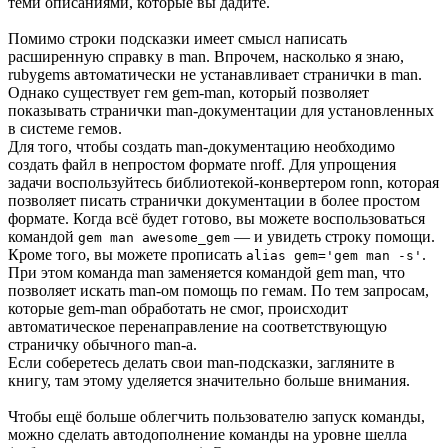
теми описаниями, которые вы дадите.
Помимо строки подсказки имеет смысл написать
расширенную справку в man. Впрочем, насколько я знаю,
rubygems автоматически не устанавливает странички в man.
Однако существует гем gem-man, который позволяет
показывать странички man-документации для установленных
в системе гемов.
Для того, чтобы создать man-документацию необходимо
создать файл в непростом формате nroff. Для упрощения
задачи воспользуйтесь библиотекой-конвертером ronn, которая
позволяет писать странички документации в более простом
формате. Когда всё будет готово, вы можете воспользоваться
командой
— и увидеть строку помощи.
gem man awesome_gem
Кроме того, вы можете прописать
.
alias gem='gem man -s'
При этом команда man заменяется командой gem man, что
позволяет искать man-ом помощь по гемам. По тем запросам,
которые gem-man обработать не смог, происходит
автоматическое перенаправление на соответствующую
страничку обычного man-а.
Если соберетесь делать свои man-подсказки, загляните в
книгу, там этому уделяется значительно больше внимания.
Чтобы ещё больше облегчить пользователю запуск команды,
можно сделать автодополнение команды на уровне шелла