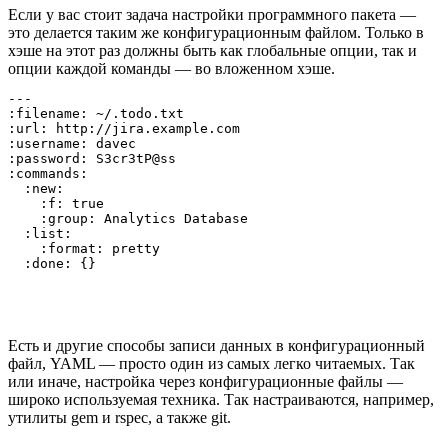
Если у вас стоит задача настройки программного пакета —
это делается таким же конфигурационным файлом. Только в
хэше на этот раз должны быть как глобальные опции, так и
опции каждой команды — во вложенном хэше.
---

:filename: ~/.todo.txt

:url: http://jira.example.com

:username: davec

:password: S3cr3tP@ss

:commands:

  :new:

    :f: true

    :group: Analytics Database

  :list:

    :format: pretty

Есть и другие способы записи данных в конфигурационный
файл, YAML — просто один из самых легко читаемых. Так
или иначе, настройка через конфигурационные файлы —
широко используемая техника. Так настраиваются, например,
утилиты gem и rspec, а также git.