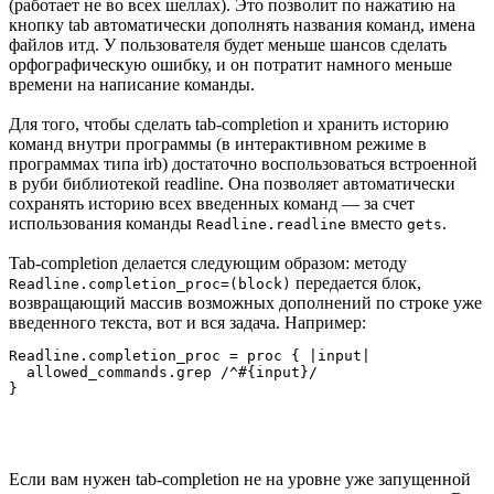
(работает не во всех шеллах). Это позволит по нажатию на
кнопку tab автоматически дополнять названия команд, имена
файлов итд. У пользователя будет меньше шансов сделать
орфографическую ошибку, и он потратит намного меньше
времени на написание команды.
Для того, чтобы сделать tab-completion и хранить историю
команд внутри программы (в интерактивном режиме в
программах типа irb) достаточно воспользоваться встроенной
в руби библиотекой readline. Она позволяет автоматически
сохранять историю всех введенных команд — за счет
использования команды
вместо
.
Readline.readline
gets
Tab-completion делается следующим образом: методу
передается блок,
Readline.completion_proc=(block)
возвращающий массив возможных дополнений по строке уже
введенного текста, вот и вся задача. Например:
Readline.completion_proc = proc { |input|

  allowed_commands.grep /^#{input}/

Если вам нужен tab-completion не на уровне уже запущенной