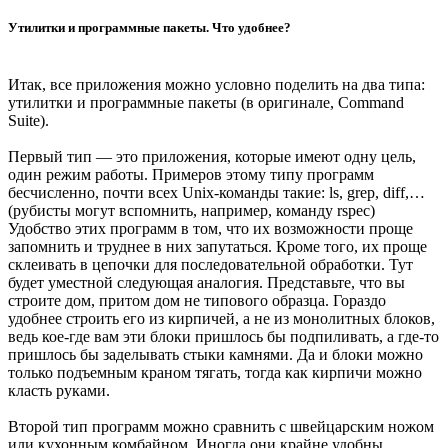
Утилитки и программные пакеты. Что удобнее?
Итак, все приложения можно условно поделить на два типа:
утилитки и программные пакеты (в оригинале, Command
Suite).
Первый тип — это приложения, которые имеют одну цель,
один режим работы. Примеров этому типу программ
бесчисленно, почти всех Unix-команды такие: ls, grep, diff,…
(рубисты могут вспомнить, например, команду rspec)
Удобство этих программ в том, что их возможности проще
запомнить и труднее в них запутаться. Кроме того, их проще
склеивать в цепочки для последовательной обработки. Тут
будет уместной следующая аналогия. Представьте, что вы
строите дом, притом дом не типового образца. Гораздо
удобнее строить его из кирпичей, а не из монолитных блоков,
ведь кое-где вам эти блоки пришлось бы подпиливать, а где-то
пришлось бы заделывать стыки камнями. Да и блоки можно
только подъемным краном тягать, тогда как кирпичи можно
класть руками.
Второй тип программ можно сравнить с швейцарским ножом
или кухонным комбайном. Иногда они крайне удобны.