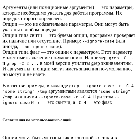
Аргументы (или позиционные аргументы) — это параметры,
которые необходимо указать для работы программы. Их
порядок сторого определен.
Опции — это не обязательные параметры. Они могут быть
указаны в любом порядке.
Опции типа свитч — это булевы опции, программа проверяет
их наличие или отсутствие. Пример:
(или,
--ignore-case
иногда,
).
--no-ignore-case
Опции типа флаг — это опции с параметром. Этот параметр
может иметь значение по-умолчанию. Например,
grep -C ...
и
в моей версии утилиты grep эквивалентны.
grep -C 2 ...
И аргументы, и опции могут иметь значения по-умолчанию,
но могут и не иметь.
В качестве примера, в команде
grep --ignore-case -r -С 4
аргументами являются
"some string" /tmp
"some string"
, а опциями
. При этом
/tmp
--ignore-case -r -С 4
--
и
— это свитчи, а
— это флаг.
ignore-case
-r
-C 4
Соглашения по использованию опций
Опции могут быть указаны как в короткой
, так и в
-i