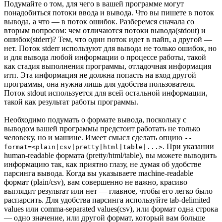
Подумайте о том, для чего в вашей программе могут
понадобиться потоки ввода и вывода. Что вы пишете в поток
вывода, а что — в поток ошибок. Разберемся сначала со
вторым вопросом: чем отличаются потоки вывода(stdout) и
ошибок(stderr)? Тем, что один поток идет в пайп, а другой —
нет. Поток stderr используют для вывода не только ошибок, но
и для вывода любой информации о процессе работы, такой
как стадия выполнения программы, отладочная информация
итп. Эта информация не должна попасть на вход другой
программы, она нужна лишь для удобства пользователя.
Поток stdout используется для всей остальной информации,
такой как результат работы программы.
Необходимо подумать о формате вывода, поскольку с
выводом вашей программы предстоит работать не только
человеку, но и машине. Имеет смысл сделать опцию
--
. При указании
format=<plain|csv|pretty|html|table|...>
human-readable формата (pretty/html/table), вы можете выводить
информацию так, как приятно глазу, не думая об удобстве
парсинга вывода. Когда вы указываете machine-readable
формат (plain/csv), вам совершенно не важно, красиво
выглядит результат или нет — главное, чтобы его легко было
распарсить. Для удобства парсинга используйте tab-delimited
values или comma-separated values(csv), или формат одна строка
— одно значение, или другой формат, который вам больше