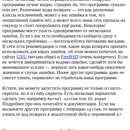
программы лучше видно, страшно ли, что программа «упала»
или нет. Различные коды возврата — это как различные
классы исключений, может у вас ошибка в том, что
оперативной памяти нет, а может всего лишь сеть пропала на
секунду и стоит попробовать ещё разок. Некоторые
программы могут упасть одновременно от нескольких
ошибок. Если у вас есть необходимость сообщить сразу о
нескольких проблемах — воспользуйтесь битовыми масками.
В сети есть рекомендации о том, какие коды возврата принято
использовать для каких ошибок, об этом можно почитать на
сайтах
GNU
(весьма общо) и
FreeBSD
(очень конкретно). Если
не хочется заморачиваться кодами ошибки, сделайте хотя бы
минимальное усилие — верните хоть какое-нибудь ненулевое
значение в случае ошибки. Иначе другие программы даже не
смогут узнать, нормально ли отработала ваша программа.
Кстати, вы можете запустить программу не только из шелл-
скрипта, но и из ruby-скрипта. Есть несколько вариантов
сделать это, например
или
Kernel.system
IO.popen
Подробнее про них почитайте в документации. Если вы
вызываете другую программу с помощью
, то можете
system
узнать её код возврата в аналогичной shell-у переменной
.
$?