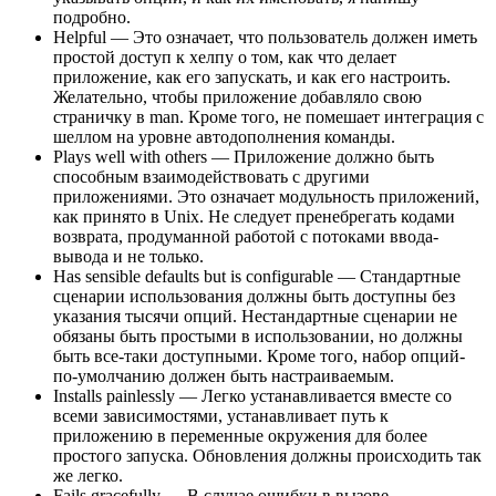
подробно.
Helpful — Это означает, что пользователь должен иметь
простой доступ к хелпу о том, как что делает
приложение, как его запускать, и как его настроить.
Желательно, чтобы приложение добавляло свою
страничку в man. Кроме того, не помешает интеграция с
шеллом на уровне автодополнения команды.
Plays well with others — Приложение должно быть
способным взаимодействовать с другими
приложениями. Это означает модульность приложений,
как принято в Unix. Не следует пренебрегать кодами
возврата, продуманной работой с потоками ввода-
вывода и не только.
Has sensible defaults but is configurable — Стандартные
сценарии использования должны быть доступны без
указания тысячи опций. Нестандартные сценарии не
обязаны быть простыми в использовании, но должны
быть все-таки доступными. Кроме того, набор опций-
по-умолчанию должен быть настраиваемым.
Installs painlessly — Легко устанавливается вместе со
всеми зависимостями, устанавливает путь к
приложению в переменные окружения для более
простого запуска. Обновления должны происходить так
же легко.
Fails gracefully — В случае ошибки в вызове