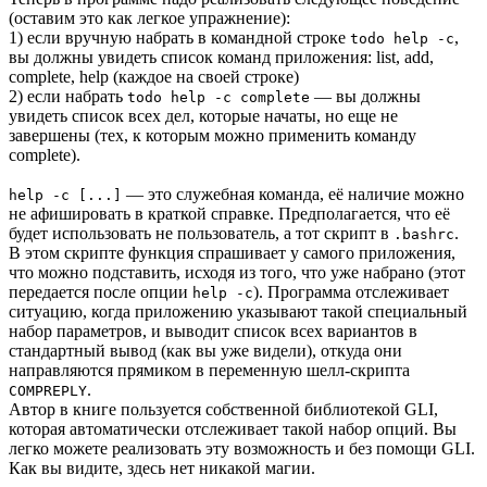
(оставим это как легкое упражнение):
1) если вручную набрать в командной строке
,
todo help -c
вы должны увидеть список команд приложения: list, add,
complete, help (каждое на своей строке)
2) если набрать
— вы должны
todo help -c complete
увидеть список всех дел, которые начаты, но еще не
завершены (тех, к которым можно применить команду
complete).
— это служебная команда, её наличие можно
help -c [...]
не афишировать в краткой справке. Предполагается, что её
будет использовать не пользователь, а тот скрипт в
.
.bashrc
В этом скрипте функция спрашивает у самого приложения,
что можно подставить, исходя из того, что уже набрано (этот
передается после опции
). Программа отслеживает
help -с
ситуацию, когда приложению указывают такой специальный
набор параметров, и выводит список всех вариантов в
стандартный вывод (как вы уже видели), откуда они
направляются прямиком в переменную шелл-скрипта
.
COMPREPLY
Автор в книге пользуется собственной библиотекой GLI,
которая автоматически отслеживает такой набор опций. Вы
легко можете реализовать эту возможность и без помощи GLI.
Как вы видите, здесь нет никакой магии.