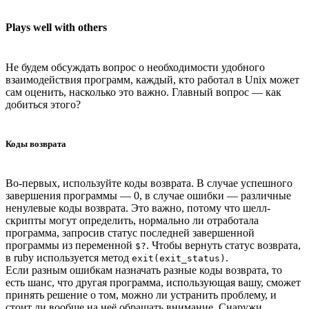
Plays well with others
Не будем обсуждать вопрос о необходимости удобного
взаимодействия программ, каждый, кто работал в Unix может
сам оценить, насколько это важно. Главный вопрос — как
добиться этого?
Коды возврата
Во-первых, используйте коды возврата. В случае успешного
завершения программы — 0, в случае ошибки — различные
ненулевые коды возврата. Это важно, потому что шелл-
скрипты могут определить, нормально ли отработала
программа, запросив статус последней завершенной
программы из переменной
. Чтобы вернуть статус возврата,
$?
в ruby используется метод
.
exit(exit_status)
Если разным ошибкам назначать разные коды возврата, то
есть шанс, что другая программа, использующая вашу, сможет
принять решение о том, можно ли устранить проблему, и
стоит ли вообще на неё обращать внимание. Снаружи