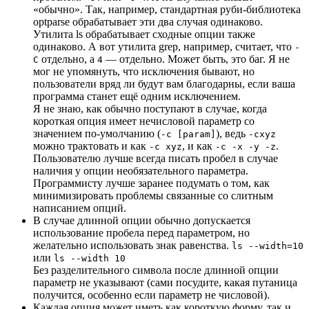
«обычно». Так, например, стандартная руби-библиотека
optparse обрабатывает эти два случая одинаково.
Утилита ls обрабатывает сходные опции также
одинаково. А вот утилита grep, например, считает, что
-
отдельно, а
— отдельно. Может быть, это баг. Я не
C
4
мог не упомянуть, что исключения бывают, но
пользователи вряд ли будут вам благодарны, если ваша
программа станет ещё одним исключением.
Я не знаю, как обычно поступают в случае, когда
короткая опция имеет нечисловой параметр со
значением по-умолчанию (
), ведь
-c [param]
-cxyz
можно трактовать и как
, и как
.
-с xyz
-c -x -y -z
Пользователю лучше всегда писать пробел в случае
наличия у опции необязательного параметра.
Программисту лучше заранее подумать о том, как
минимизировать проблемы связанные со слитным
написанием опций.
В случае длинной опции обычно допускается
использование пробела перед параметром, но
желательно использовать знак равенства.
ls --width=10
или
ls --width 10
Без разделительного символа после длинной опции
параметр не указывают (сами посудите, какая путаница
получится, особенно если параметр не числовой).
Каждая опция может иметь как короткую форму, так и