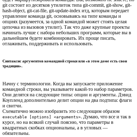
git состоит из десятков утилиток типа git-commit, git-show, git-
hash-object, git-cat-file, git-update-index итд, которым передает
управление команда git, основываясь на типе команды и
опциях (разумеется, за одной командой может стоять целая
цепочка из вызовов утилит). Так что даже крупные проекты
начинать лучше с набора небольших программ, которые вы в
дальнейшем будете комбинировать. Их проще писать,
отлаживать, поддерживать и использовать.
Синтаксис аргументов командной строки или «в этом доме есть свои
традиции».
Начну с терминологии. Когда вы запускаете приложение
командной строки, вы указываете какой-то набор параметров.
Они делятся на следующие типы: опции и аргументы. Дэвид
Коупленд дополнительно делит опции на два подтипа: флаги
и свитчи.
Схематично можно изобразить это следующим образом
. Думаю, что все и так в
executable [options] <arguments>
курсе, но на всякий случай поясню, что параметры в
квадратных скобках опциональны, а в угловых —
обязательны.