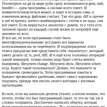
Посмотрите на git (в мире руби сразу вспоминаются gem, rails,
bundle) — одна программа, а сколько всего умеет. И
коммитить/чекаутиться может, и ищет в истории сама, и
изменения между файлами считает. Так что grep, diff и прочее
в неё встроено, ничего комбинировать с гитом и не надо, сам
всё умеет. Если вернуться к аналогии с домом, то у гита есть
типовой проект на каждый случай жизни (и попробуй ещё
запомни их все).
И всё же, не всем программам стоит быть
многофункциональными: всё равно все варианты
использования вы не переберете. В подтверждение этого
тезиса предлагаю вам представить себе «мультитул», который
умеет делать cd, ls, pwd, diff, df и ещё кучу полезных операций
одной командой, только опции надо будет слегка менять
(например, filesystem change, filesystem show, filesystem where
итд). Будете такой пользоваться? Думаю, что выкинете за
излишнюю громоздкость. Хотя программные пакеты и
бывают чрезвычайно удобными, имеет смысл хорошенько
подумать, прежде чем писать своего кентавра с восемью
щупальцами.
Кстати, если вы написали десяток утилит, а потом поняли, что
хотите, чтобы это был программный пакет, то это не так уж и
сложно поправить. Достаточно написать обертку, которая
будет маршрутизировать команды. Вы, возможно не знаете, но