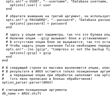
  opts.on("-u USER", "--username", "Database username, 
    options[:user] = user

  end

  # обратите внимание на третий аргумент, он использует
  opts.on("-p PASSWORD", "--password", "Database passwo
    options[:password] = password

  end

  # здесь у опции нет параметра, так что это булева опц
  # Наличие опции --gzip вызывает блок и устанавливает 
  # В отсутствие опции блок не вызывается, так что оста
  # Чтобы задать опции значение false необходимо переда
  opts.on("--[no-]gzip", "Compress or not the backup fi
    options[:gzip] = gzip

  end

end

# В следующей строке из массива вычленяются опции, опис
# В результате в ARGV остаются только позиционные аргум
#   а переданные опции при обработке заполняют хэш opti
#   (это явно прописано в блоках обработчиков)

option_parser.parse!(ARGV)

# считываем позиционные аргументы
