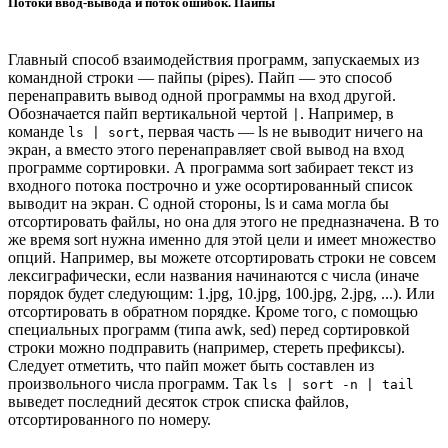
Потоки ввод-вывода и поток ошибок. Пайпы
Главный способ взаимодействия программ, запускаемых из
командной строки — пайпы (pipes). Пайп — это способ
перенаправить вывод одной программы на вход другой.
Обозначается пайп вертикальной чертой
. Например, в
|
команде
, первая часть — ls не выводит ничего на
ls | sort
экран, а вместо этого перенаправляет свой вывод на вход
программе сортировки. А программа sort забирает текст из
входного потока построчно и уже осортированный список
выводит на экран. С одной стороны, ls и сама могла бы
отсортировать файлы, но она для этого не предназначена. В то
же время sort нужна именно для этой цели и имеет множество
опций. Например, вы можете отсортировать строки не совсем
лексиграфически, если названия начинаются с числа (иначе
порядок будет следующим: 1.jpg, 10.jpg, 100.jpg, 2.jpg, ...). Или
отсортировать в обратном порядке. Кроме того, с помощью
специальных программ (типа awk, sed) перед сортировкой
строки можно подправить (например, стереть префиксы).
Следует отметить, что пайп может быть составлен из
произвольного числа программ. Так
ls | sort -n | tail
выведет последний десяток строк списка файлов,
отсортированного по номеру.