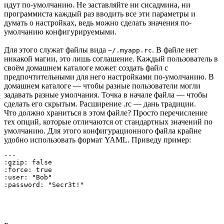
идут по-умолчанию. Не заставляйте ни сисадмина, ни
программиста каждый раз вводить все эти параметры и
думать о настройках, ведь можно сделать значения по-
умолчанию конфигурируемыми.
Для этого служат файлы вида
. В файле нет
~/.myapp.rc
никакой магии, это лишь соглашение. Каждый пользователь в
своём домашнем каталоге может создать файл с
предпочтительными для него настройками по-умолчанию. В
домашнем каталоге — чтобы разные пользователи могли
задавать разные умолчания. Точка в начале файла — чтобы
сделать его скрытым. Расширение .rc — дань традиции.
Что должно храниться в этом файле? Просто перечисление
тех опций, которые отличаются от стандартных значений по
умолчанию. Для этого конфигурационного файла крайне
удобно использовать формат YAML. Приведу пример:
---

:gzip: false

:force: true

:user: "Bob"

:password: "Secr3t!"