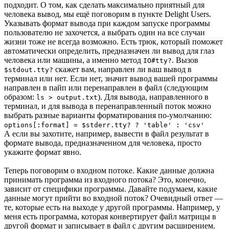
подходит. О том, как сделать максимально приятный для
человека вывод, мы ещё поговорим в пункте Delight Users.
Указывать формат вывода при каждом запуске программы
пользователю не захочется, а выбрать один на все случаи
жизни тоже не всегда возможно. Есть трюк, который поможет
автоматически определить, предназначен ли вывод для глаз
человека или машины, а именно метод
. Вызов
IO#tty?
скажет вам, направлен ли ваш вывод в
$stdout.tty?
терминал или нет. Если нет, значит вывод вашей программы
направлен в пайп или перенаправлен в файл (следующим
образом:
). Для вывода, направленного в
ls > output.txt
терминал, и для вывода в перенаправленный поток можно
выбрать разные варианты форматирования по-умолчанию:
options[:format] = $stderr.tty? ? 'table' : 'csv'
А если вы захотите, например, вывести в файл результат в
формате вывода, предназначенном для человека, просто
укажите формат явно.
Теперь поговорим о входном потоке. Какие данные должна
принимать программа из входного потока? Это, конечно,
зависит от специфики программы. Давайте подумаем, какие
данные могут прийти во входной поток? Очевидный ответ —
те, которые есть на выходе у другой программы. Например, у
меня есть программа, которая конвертирует файл матрицы в
другой формат и записывает в файл с другим расширением.