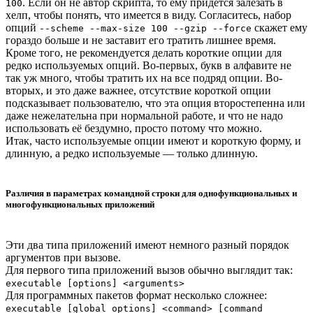
. Если он не автор скрипта, то ему придется залезать в
100
хелп, чтобы понять, что имеется в виду. Согласитесь, набор
опций
скажет ему
--scheme --max-size 100 --gzip --force
гораздо больше и не заставит его тратить лишнее время.
Кроме того, не рекомендуется делать короткие опции для
редко используемых опций. Во-первых, букв в алфавите не
так уж много, чтобы тратить их на все подряд опции. Во-
вторых, и это даже важнее, отсутствие короткой опции
подсказывает пользователю, что эта опция второстепенна или
даже нежелательна при нормальной работе, и что не надо
использовать её бездумно, просто потому что можно.
Итак, часто используемые опции имеют и короткую форму, и
длинную, а редко используемые — только длинную.
Различия в параметрах командной строки для однофункциональных и
многофункциональных приложений
Эти два типа приложений имеют немного разный порядок
аргументов при вызове.
Для первого типа приложений вызов обычно выглядит так:
executable [options] <arguments>
Для программных пакетов формат несколько сложнее:
executable [global options] <command> [command