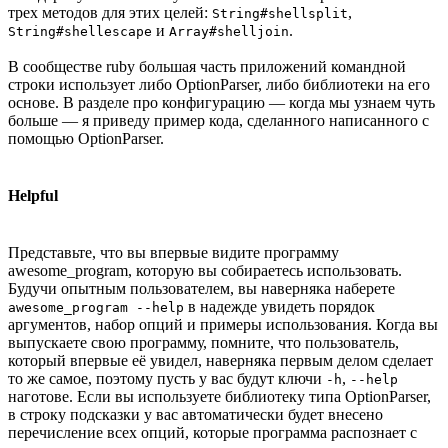
трех методов для этих целей:
,
String#shellsplit
и
.
String#shellescape
Array#shelljoin
В сообществе ruby большая часть приложений командной
строки использует либо OptionParser, либо библиотеки на его
основе. В разделе про конфигурацию — когда мы узнаем чуть
больше — я приведу пример кода, сделанного написанного с
помощью OptionParser.
Helpful
Представьте, что вы впервые видите программу
awesome_program, которую вы собираетесь использовать.
Будучи опытным пользователем, вы наверняка наберете
в надежде увидеть порядок
awesome_program --help
аргументов, набор опций и примеры использования. Когда вы
выпускаете свою программу, помните, что пользователь,
который впервые её увидел, наверняка первым делом сделает
то же самое, поэтому пусть у вас будут ключи
,
-h
--help
наготове. Если вы используете библиотеку типа OptionParser,
в строку подсказки у вас автоматически будет внесено
перечисление всех опций, которые программа распознает с