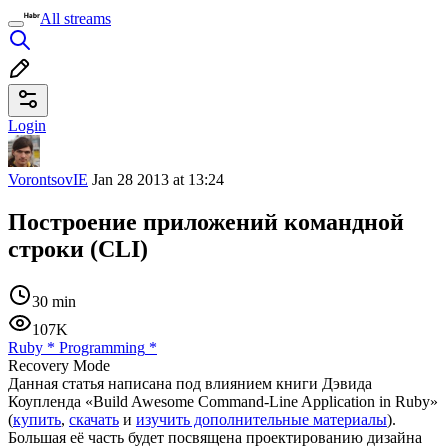
All streams
Login
VorontsovIE
Jan 28 2013 at 13:24
Построение приложений командной
строки (CLI)
30 min
107K
Ruby
*
Programming
*
Recovery Mode
Данная статья написана под влиянием книги Дэвида
Коупленда «Build Awesome Command-Line Application in Ruby»
(
купить
,
скачать
и
изучить дополнительные материалы
).
Большая её часть будет посвящена проектированию дизайна