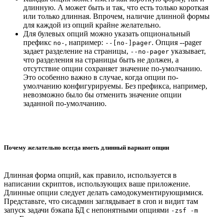
длинную. А может быть и так, что есть только короткая
или только длинная. Впрочем, наличие длинной формы
для каждой из опций крайне желательно.
Для булевых опций можно указать опциональный
префикс
, например:
. Опция --pager
no-
--[no-]pager
задает разделение на страницы,
указывает,
--no-pager
что разделения на страницы быть не должен, а
отсутствие опции сохраняет значение по-умолчанию.
Это особенно важно в случае, когда опции по-
умолчанию конфигурируемы. Без префикса, например,
невозможно было бы отменить значение опции
заданной по-умолчанию.
Почему желательно всегда иметь длинный вариант опции
Длинная форма опций, как правило, используется в
написании скриптов, использующих ваше приложение.
Длинные опции следует делать самодокументирующимися.
Представьте, что сисадмин заглядывает в cron и видит там
запуск задачи бэкапа БД с непонятными опциями
-zsf -m