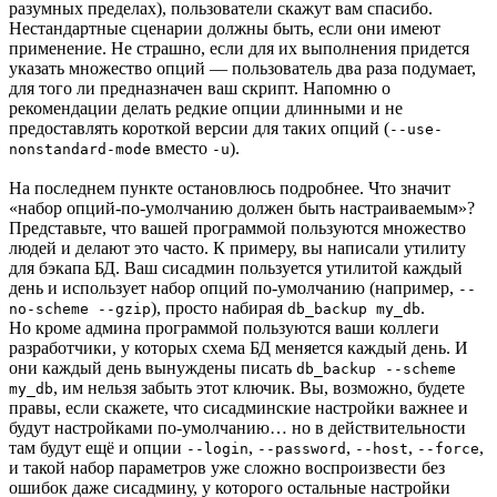
разумных пределах), пользователи скажут вам спасибо.
Нестандартные сценарии должны быть, если они имеют
применение. Не страшно, если для их выполнения придется
указать множество опций — пользователь два раза подумает,
для того ли предназначен ваш скрипт. Напомню о
рекомендации делать редкие опции длинными и не
предоставлять короткой версии для таких опций (
--use-
вместо
).
nonstandard-mode
-u
На последнем пункте остановлюсь подробнее. Что значит
«набор опций-по-умолчанию должен быть настраиваемым»?
Представьте, что вашей программой пользуются множество
людей и делают это часто. К примеру, вы написали утилиту
для бэкапа БД. Ваш сисадмин пользуется утилитой каждый
день и использует набор опций по-умолчанию (например,
--
), просто набирая
.
no-scheme --gzip
db_backup my_db
Но кроме админа программой пользуются ваши коллеги
разработчики, у которых схема БД меняется каждый день. И
они каждый день вынуждены писать
db_backup --scheme
, им нельзя забыть этот ключик. Вы, возможно, будете
my_db
правы, если скажете, что сисадминские настройки важнее и
будут настройками по-умолчанию… но в действительности
там будут ещё и опции
,
,
,
,
--login
--password
--host
--force
и такой набор параметров уже сложно воспроизвести без
ошибок даже сисадмину, у которого остальные настройки