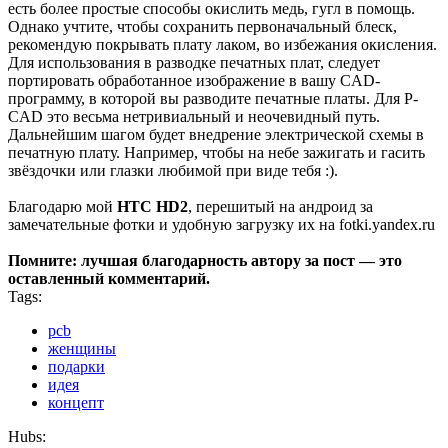
есть более простые способы окислить медь, гугл в помощь.
Однако учтите, чтобы сохранить первоначальный блеск,
рекомендую покрывать плату лаком, во избежания окисления.
Для использования в разводке печатных плат, следует
портировать обработанное изображение в вашу CAD-
программу, в которой вы разводите печатные платы. Для P-
CAD это весьма нетривиальный и неочевидный путь.
Дальнейшим шагом будет внедрение электрической схемы в
печатную плату. Например, чтобы на небе зажигать и гасить
звёздочки или глазки любимой при виде тебя :).
Благодарю мой
HTC HD2
, перешитый на андроид за
замечательные фотки и удобную загрузку их на fotki.yandex.ru
Помните: лучшая благодарность автору за пост — это
оставленный комментарий.
Tags:
pcb
женщины
подарки
идея
концепт
Hubs: