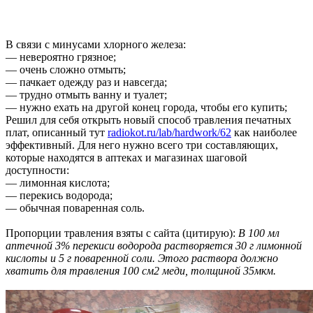
В связи с минусами хлорного железа:
— невероятно грязное;
— очень сложно отмыть;
— пачкает одежду раз и навсегда;
— трудно отмыть ванну и туалет;
— нужно ехать на другой конец города, чтобы его купить;
Решил для себя открыть новый способ травления печатных
плат, описанный тут
radiokot.ru/lab/hardwork/62
как наиболее
эффективный. Для него нужно всего три составляющих,
которые находятся в аптеках и магазинах шаговой
доступности:
— лимонная кислота;
— перекись водорода;
— обычная поваренная соль.
Пропорции травления взяты с сайта (цитирую):
В 100 мл
аптечной 3% перекиси водорода растворяется 30 г лимонной
кислоты и 5 г поваренной соли. Этого раствора должно
хватить для травления 100 см2 меди, толщиной 35мкм.