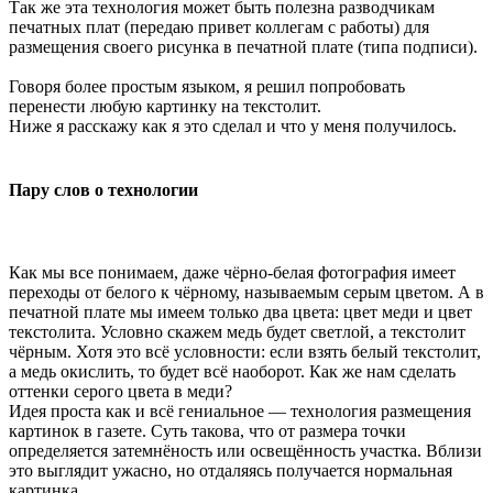
Так же эта технология может быть полезна разводчикам
печатных плат (передаю привет коллегам с работы) для
размещения своего рисунка в печатной плате (типа подписи).
Говоря более простым языком, я решил попробовать
перенести любую картинку на текстолит.
Ниже я расскажу как я это сделал и что у меня получилось.
Пару слов о технологии
Как мы все понимаем, даже чёрно-белая фотография имеет
переходы от белого к чёрному, называемым серым цветом. А в
печатной плате мы имеем только два цвета: цвет меди и цвет
текстолита. Условно скажем медь будет светлой, а текстолит
чёрным. Хотя это всё условности: если взять белый текстолит,
а медь окислить, то будет всё наоборот. Как же нам сделать
оттенки серого цвета в меди?
Идея проста как и всё гениальное — технология размещения
картинок в газете. Суть такова, что от размера точки
определяется затемнёность или освещённость участка. Вблизи
это выглядит ужасно, но отдаляясь получается нормальная
картинка.