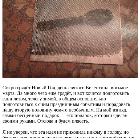
Сокро грядёт Новый Год, день святого Велентина, восьмое
марта. Да много чего ещё грядёт, и вот хочется подготовить
сани летом, телегу зимой, в общем основательно
подготовиться к сиим праздничным событиям и порадовать
нашу вторую половину чем-то необычным. На мой взгляд,
самый бесценный подарок — это подарок, который сделан
своими руками. Отсюда и будем плясать.
Я не уверен, что эта идея не приходила никому в голову, но
беглое гугление мне не дало результатов ни на английском, ни