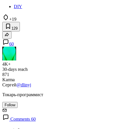
DIY
+19
129
60
4K+
30-days reach
871
Karma
Сергей
@dlinyj
Токарь-программист
Follow
Comments 60