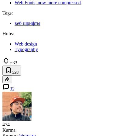
Web Fonts, now more compressed
Tags:
веб-шрифты
Hubs:
Web design
Typography
+33
328
32
474
Karma
Кирилл
@grokru