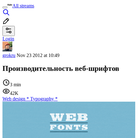
All streams
Login
grokru
Nov 23 2012 at 10:49
Производительность веб-шрифтов
3 min
42K
Web design
*
Typography
*