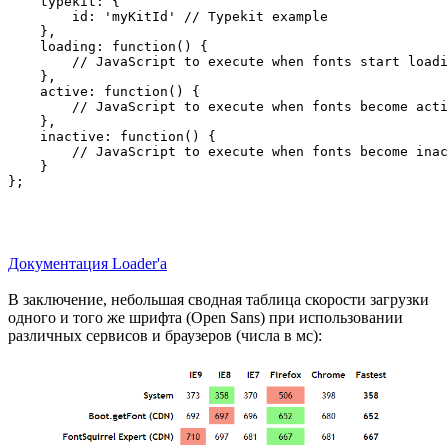
    typekit: {

        id: 'myKitId' // Typekit example

    },

    loading: function() {

        // JavaScript to execute when fonts start loadi
    },

    active: function() {

        // JavaScript to execute when fonts become acti
    },

    inactive: function() {

        // JavaScript to execute when fonts become inac
    }

Документация Loader'а
В заключение, небольшая сводная таблица скорости загрузки
одного и того же шрифта (Open Sans) при использовании
различных сервисов и браузеров (числа в мс):