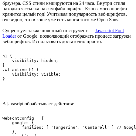
браузера. CSS-стили кэшируются на 24 часа. Внутри стиля
находится ссылка на сам файл шрифта. Кэш самого шрифта
хранится целый год! Учитывая популярность веб-шрифтов,
очевидно, что в кэше уже есть копия того же Open Sans.
Существует также полезный инструмент —
Javascript Font
Loader
от Google, позволяющий отображать процесс загрузки
веб-шрифтов. Использовать достаточно просто:
h1 {

    visibility: hidden;

}

.wf-active h1 {

    visibility: visible;

А javasript обрабатывает действия:
WebFontConfig = {

    google: {

        families: [ 'Tangerine', 'Cantarell' ] // Googl
    },
