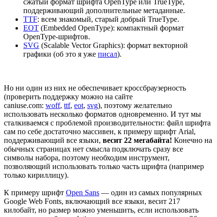
сжатый формат шрифта OpenType или TrueType,
поддерживающий дополнительные метаданные.
TTF
: всем знакомый, старый добрый TrueType.
EOT
(Embedded OpenType): компактный формат
OpenType-шрифтов.
SVG
(Scalable Vector Graphics): формат векторной
графики (об это я уже
писал
).
Но ни один из них не обеспечивает кроссбраузерность
(проверить поддержку можно на сайте
caniuse.com:
woff
,
ttf
,
eot
,
svg
), поэтому желательно
использовать несколько форматов одновременно. И тут мы
сталкиваемся с проблемой производительности: файл шрифта
сам по себе достаточно массивен, к примеру шрифт Arial,
поддерживающий все языки,
весит 22 мегабайта!
Конечно на
обычных страницах нет смысла подключать сразу все
символы набора, поэтому необходим инструмент,
позволяющий использовать только часть шрифта (например
только кириллицу).
К примеру шрифт
Open Sans
— один из самых популярных
Google Web Fonts, включающий все языки, весит 217
килобайт, но размер можно уменьшить, если использовать