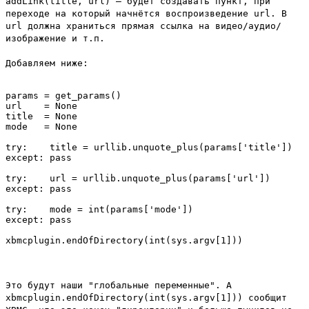
addLink(title, url)
– будет создавать пункт, при
переходе на который начнётся воспроизведение
url
. В
url
должна храниться прямая ссылка на видео/аудио/
изображение и т.п.
Добавляем ниже:
params = get_params()

url    = None

title  = None

mode   = None

try:    title = urllib.unquote_plus(params['title'])

except: pass

try:    url = urllib.unquote_plus(params['url'])

except: pass

try:    mode = int(params['mode'])

except: pass

Это будут наши "глобальные переменные". А
xbmcplugin.endOfDirectory(int(sys.argv[1]))
сообщит