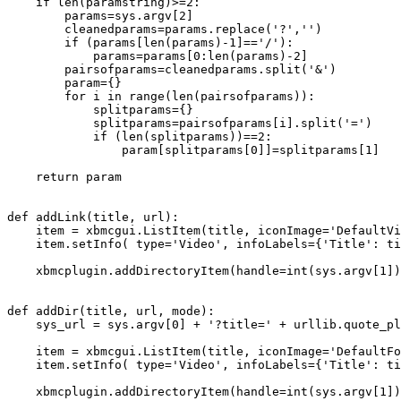
    if len(paramstring)>=2:

        params=sys.argv[2]

        cleanedparams=params.replace('?','')

        if (params[len(params)-1]=='/'):

            params=params[0:len(params)-2]

        pairsofparams=cleanedparams.split('&')

        param={}

        for i in range(len(pairsofparams)):

            splitparams={}

            splitparams=pairsofparams[i].split('=')

            if (len(splitparams))==2:

                param[splitparams[0]]=splitparams[1]

    return param

def addLink(title, url):

    item = xbmcgui.ListItem(title, iconImage='DefaultVi
    item.setInfo( type='Video', infoLabels={'Title': ti
    xbmcplugin.addDirectoryItem(handle=int(sys.argv[1])
def addDir(title, url, mode):

    sys_url = sys.argv[0] + '?title=' + urllib.quote_pl
    item = xbmcgui.ListItem(title, iconImage='DefaultFo
    item.setInfo( type='Video', infoLabels={'Title': ti
    xbmcplugin.addDirectoryItem(handle=int(sys.argv[1])