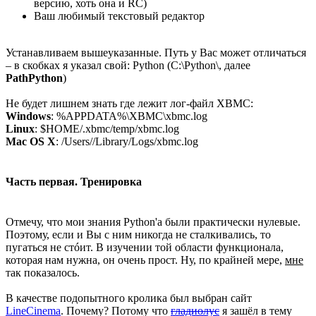
версию, хоть она и RC)
Ваш любимый текстовый редактор
Устанавливаем вышеуказанные. Путь у Вас может отличаться
– в скобках я указал свой: Python (C:\Python\, далее
PathPython
)
Не будет лишнем знать где лежит лог-файл XBMC:
Windows
: %APPDATA%\XBMC\xbmc.log
Linux
: $HOME/.xbmc/temp/xbmc.log
Mac OS X
: /Users//Library/Logs/xbmc.log
Часть первая. Тренировка
Отмечу, что мои знания Python'а были практически нулевые.
Поэтому, если и Вы с ним никогда не сталкивались, то
пугаться не стóит. В изучении той области функционала,
которая нам нужна, он очень прост. Ну, по крайней мере,
мне
так показалось.
В качестве подопытного кролика был выбран сайт
LineCinema
. Почему? Потому что
гладиолус
я зашёл в тему