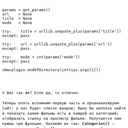
params = get_params()

url    = None

title  = None

mode   = None

try:    title = urllib.unquote_plus(params['title'])

except: pass

try:    url = urllib.unquote_plus(params['url'])

except: pass

try:    mode = int(params['mode'])

except: pass

У Вас так же? Если да, то отлично.
Теперь опять вспомним первую часть и проанализируем
Сайт: у нас будет список жанров; было бы неплохо найти
и показать какие фильмы есть в каждой из категорий;
отобразить ссылку на просмотр фильма. Получается нам
нужны три функции. Назовём их так:
Categories()
–