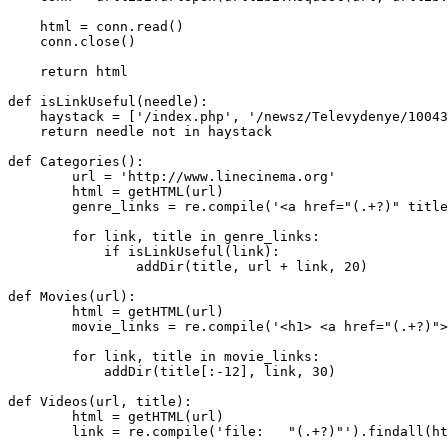
    html = conn.read()

    conn.close()

    return html

def isLinkUseful(needle):

    haystack = ['/index.php', '/newsz/Televydenye/10043
    return needle not in haystack

def Categories():

	url = 'http://www.linecinema.org'

	html = getHTML(url)

	genre_links = re.compile('<a href="(.+?)" title="" class="mainmenu">(.+?)</a><br />').findall(html.decode('windows-1251').encode('utf-8'))

	for link, title in genre_links:

	    if isLinkUseful(link):

	        addDir(title, url + link, 20)

def Movies(url):

	html = getHTML(url)

	movie_links = re.compile('<h1> <a href="(.+?)">(.+?)</a>   </h1>').findall(html.decode('windows-1251').encode('utf-8'))

	for link, title in movie_links:

	    addDir(title[:-12], link, 30)

def Videos(url, title):

	html = getHTML(url)

	link = re.compile('file:   "(.+?)"').findall(html.decode('windows-1251').encode('utf-8'))[0]
