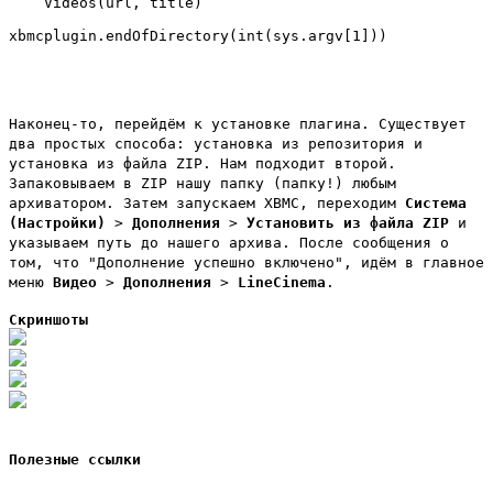
    Videos(url, title)

Наконец-то, перейдём к установке плагина. Существует
два простых способа: установка из репозитория и
установка из файла ZIP. Нам подходит второй.
Запаковываем в ZIP нашу папку (папку!) любым
архиватором. Затем запускаем XBMC, переходим
Система
(Настройки)
>
Дополнения
>
Установить из файла ZIP
и
указываем путь до нашего архива. После сообщения о
том, что "Дополнение успешно включено", идём в главное
меню
Видео
>
Дополнения
>
LineCinema
.
Скриншоты
Полезные ссылки