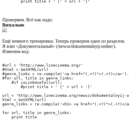
Проверяем. Всё как надо:
Визуально
Ещё немного тренировки. Теперь проверим один из разделов.
Я взял «Документальный» (/newsz/dokumentalnyij-online/).
Изменим код:
#url = 'http://www.linecinema.org/'

#html = GetHTML(url)

#genre_links = re.compile('<a href="(.+?)">(.+?)</a>').
#for url, title in genre_links:

    #if isLinkUseful(url):

        #print title + ' [' + url + ']'

url = 'http://www.linecinema.org/newsz/dokumentalnyij-o
html = GetHTML(url)

genre_links = re.compile('<h1> <a href="(.+?)">(.+?)</a
for url, title in genre_links:
