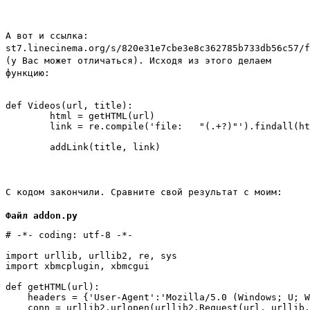
А вот и ссылка:
st7.linecinema.org/s/820e31e7cbe3e8c362785b733db56c57/f
(у Вас может отличаться). Исходя из этого делаем
функцию:
def Videos(url, title):

	html = getHTML(url)

	link = re.compile('file:   "(.+?)"').findall(html.decode('windows-1251').encode('utf-8'))[0]

С кодом закончили. Сравните свой результат с моим:
Файл addon.py
# -*- coding: utf-8 -*-

import urllib, urllib2, re, sys

import xbmcplugin, xbmcgui

def getHTML(url):

    headers = {'User-Agent':'Mozilla/5.0 (Windows; U; W
    conn = urllib2.urlopen(urllib2.Request(url, urllib.