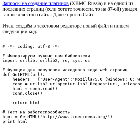
Запросы на создание плагинов
(XBMC Russia) и на одной из
последних страниц (если хотите точности, то на 87-ой) увидел
запрос для этого сайта. Далее просто Сайт.
Итак, создаём в текстовом редакторе новый файл и пишем
следующий код:
# -*- coding: utf-8 -*-

# Импортируем нужные нам библиотеки

import urllib, urllib2, re, sys, os

# Функция для получения исходного кода web-страниц

def GetHTML(url):

    headers = {'User-Agent':'Mozilla/5.0 (Windows; U; W
    conn = urllib2.urlopen(urllib2.Request(url, urlenco
    html = conn.read()

    conn.close()

    return html 

# Тест на работоспособность

html = GetHTML('http://www.linecinema.org/')
