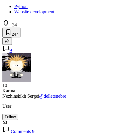
Python
Website development
+34
247
9
10
Karma
Nezhinskikh Sergei
@delletenebre
User
Follow
Comments 9