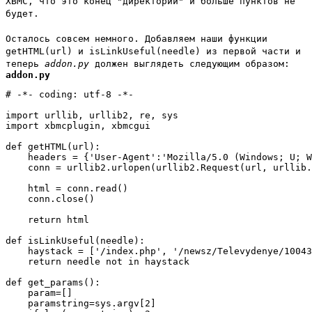
XBMC, что это конец "директории" и больше пунктов не
будет.
Осталось совсем немного. Добавляем наши функции
getHTML(url)
и
isLinkUseful(needle)
из первой части и
теперь
addon.py
должен выглядеть следующим образом:
addon.py
# -*- coding: utf-8 -*-

import urllib, urllib2, re, sys

import xbmcplugin, xbmcgui

def getHTML(url):

    headers = {'User-Agent':'Mozilla/5.0 (Windows; U; W
    conn = urllib2.urlopen(urllib2.Request(url, urllib.
    html = conn.read()

    conn.close()

    return html

def isLinkUseful(needle):

    haystack = ['/index.php', '/newsz/Televydenye/10043
    return needle not in haystack

def get_params():

    param=[]

    paramstring=sys.argv[2]
