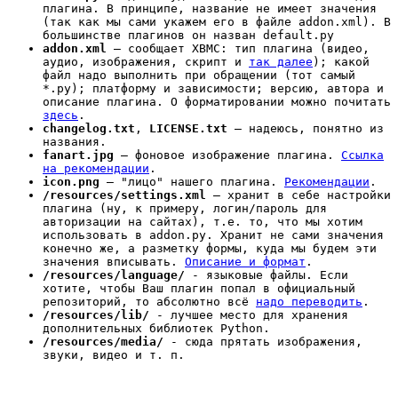
плагина. В принципе, название не имеет значения
(так как мы сами укажем его в файле addon.xml). В
большинстве плагинов он назван default.py
addon.xml
– сообщает XBMC: тип плагина (видео,
аудио, изображения, скрипт и
так далее
); какой
файл надо выполнить при обращении (тот самый
*.py); платформу и зависимости; версию, автора и
описание плагина. О форматировании можно почитать
здесь
.
changelog.txt
,
LICENSE.txt
– надеюсь, понятно из
названия.
fanart.jpg
– фоновое изображение плагина.
Ссылка
на рекомендации
.
icon.png
– "лицо" нашего плагина.
Рекомендации
.
/resources/settings.xml
– хранит в себе настройки
плагина (ну, к примеру, логин/пароль для
авторизации на сайтах), т.е. то, что мы хотим
использовать в addon.py. Хранит не сами значения
конечно же, а разметку формы, куда мы будем эти
значения вписывать.
Описание и формат
.
/resources/language/
- языковые файлы. Если
хотите, чтобы Ваш плагин попал в официальный
репозиторий, то абсолютно всё
надо переводить
.
/resources/lib/
- лучшее место для хранения
дополнительных библиотек Python.
/resources/media/
- сюда прятать изображения,
звуки, видео и т. п.