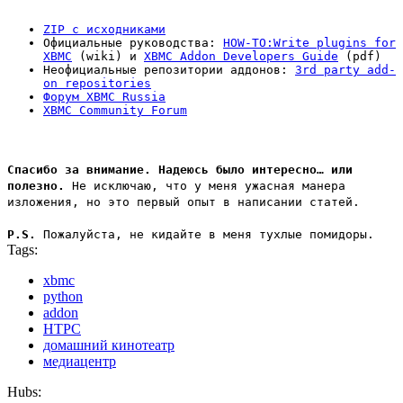
ZIP с исходниками
Официальные руководства:
HOW-TO:Write plugins for
XBMC
(wiki) и
XBMC Addon Developers Guide
(pdf)
Неофициальные репозитории аддонов:
3rd party add-
on repositories
Форум XBMC Russia
XBMC Community Forum
Спасибо за внимание. Надеюсь было интересно… или
полезно.
Не исключаю, что у меня ужасная манера
изложения, но это первый опыт в написании статей.
P.S.
Пожалуйста, не кидайте в меня тухлые помидоры.
Tags:
xbmc
python
addon
HTPC
домашний кинотеатр
медиацентр
Hubs: