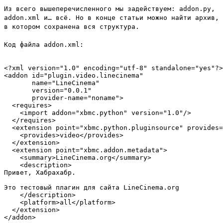
Из всего вышеперечисленного мы задействуем: addon.py,
addon.xml и… всё. Но в конце статьи можно найти архив,
в котором сохранена вся структура.
Код файла addon.xml:
<?xml version="1.0" encoding="utf-8" standalone="yes"?>

<addon id="plugin.video.linecinema"

       name="LineCinema"

       version="0.0.1"

       provider-name="noname">

  <requires>

    <import addon="xbmc.python" version="1.0"/>

  </requires>

  <extension point="xbmc.python.pluginsource" provides=
    <provides>video</provides>

  </extension>

  <extension point="xbmc.addon.metadata">

    <summary>LineCinema.org</summary>

    <description>

Привет, Хабрахабр.

Это тестовый плагин для сайта LineCinema.org

    </description>

    <platform>all</platform>

  </extension>
