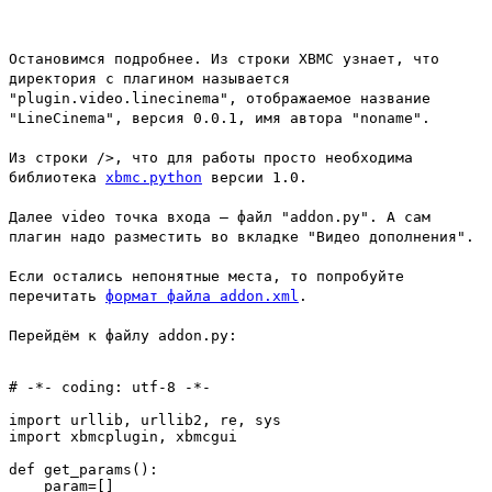
Остановимся подробнее. Из строки
XBMC узнает, что
директория с плагином называется
"plugin.video.linecinema", отображаемое название
"LineCinema", версия 0.0.1, имя автора "noname".
Из строки />
, что для работы просто необходима
библиотека
xbmc.python
версии 1.0.
Далее
video
точка входа – файл "addon.py". А сам
плагин надо разместить во вкладке "Видео дополнения".
Если остались непонятные места, то попробуйте
перечитать
формат файла addon.xml
.
Перейдём к файлу addon.py:
# -*- coding: utf-8 -*-

import urllib, urllib2, re, sys

import xbmcplugin, xbmcgui

def get_params():

    param=[]
