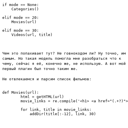
if mode == None:

    Categories()

elif mode == 20:

    Movies(url)

elif mode == 30:

Чем это попахивает тут? Не говнокодом ли? Ну точно, им
самым. Но такая модель помогла мне разобраться что к
чему, сейчас я её, конечно же, не использую. А вот мой
первый плагин был точно таким же.
Не отвлекаемся и парсим список фильмов:
def Movies(url):

	html = getHTML(url)

	movie_links = re.compile('<h1> <a href="(.+?)">(.+?)</a>   </h1>').findall(html.decode('windows-1251').encode('utf-8'))

	for link, title in movie_links:
