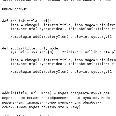
Пишем дальше:
def addLink(title, url):

    item = xbmcgui.ListItem(title, iconImage='DefaultVi
    item.setInfo( type='Video', infoLabels={'Title': ti
    xbmcplugin.addDirectoryItem(handle=int(sys.argv[1])
def addDir(title, url, mode):

    sys_url = sys.argv[0] + '?title=' + urllib.quote_pl
    item = xbmcgui.ListItem(title, iconImage='DefaultFo
    item.setInfo( type='Video', infoLabels={'Title': ti
addDir(title, url, mode)
– будет создавать пункт для
перехода по ссылке и отображения новых пунктов.
Mode
–
переменная, хранящая номер функции для обработки
ссылки (ниже будет понятно что к чему).