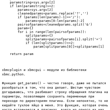
    paramstring=sys.argv[2]

    if len(paramstring)>=2:

        params=sys.argv[2]

        cleanedparams=params.replace('?','')

        if (params[len(params)-1]=='/'):

            params=params[0:len(params)-2]

        pairsofparams=cleanedparams.split('&')

        param={}

        for i in range(len(pairsofparams)):

            splitparams={}

            splitparams=pairsofparams[i].split('=')

            if (len(splitparams))==2:

                param[splitparams[0]]=splitparams[1]

xbmcplugin и xbmcgui – модули из библиотеки
xbmc.python.
Функция
get_params()
– честно говоря, даже не пытался
разобраться в том, что она делает. Шестым чувством
догадываюсь, что разбивает строку обращения плагина на
параметры, позволяющее сохранять переменные при
переходе по директориям плагина. Если непонятно, то не
кидайте тухлое яйцо в меня. Это функция, которая очень
часто встречается в плагинах, взята из одного из них.