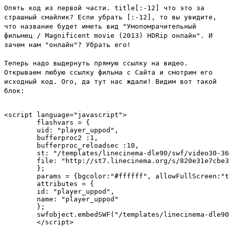
Опять код из первой части.
title[:-12]
что это за
страшный смайлик? Если убрать [:-12], то вы увидите,
что название будет иметь вид "Умопомрачительный
фильмец / Magnificent movie (2013) HDRip онлайн". И
зачем нам "онлайн"? Убрать его!
Теперь надо выдернуть прямую ссылку на видео.
Открываем любую ссылку фильма с Сайта и смотрим его
исходный код. Ого, да тут нас ждали! Видим вот такой
блок:
<script language="javascript"> 

	flashvars = { 

	uid: "player_uppod", 

	bufferproc2 :1, 

	bufferproc_reloadsec :10, 

	st: "/templates/linecinema-dle90/swf/video30-365.txt", 

	file: "http://st7.linecinema.org/s/820e31e7cbe3e8c362785b733db56c57/film10/Druzea.navek.DVDRip.flv" 

	}; 

	params = {bgcolor:"#ffffff", allowFullScreen:"true", allowScriptAccess:"always",wmode:"opaque"}; 

	attributes = { 

	id: "player_uppod", 

	name: "player_uppod" 

	}; 

	swfobject.embedSWF("/templates/linecinema-dle90/swf/uppod.swf", "player_uppod", "570", "440", "10.0.0",false,flashvars,params,attributes); 
