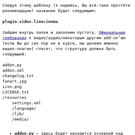
Следуя этому шаблону (я надеюсь, Вы всё-таки прочтёте
рекомендации) название будет следующим:
plugin.video.linecinema
Зайдем внутрь папки и заполним пустоту.
Официальные
требования
к видео/аудио/некоторым другим add-on’ам
(если Вы до сих пор не в курсе, мы делаем именно
видео-плагин) гласят, что структура должна быть
следующей:
addon.py
addon.xml
changelog.txt
fanart.jpg
icon.png
LICENSE.txt
/resources
settings.xml
/language/
/lib/
/media/
addon.py
– здесь будет находится основной код