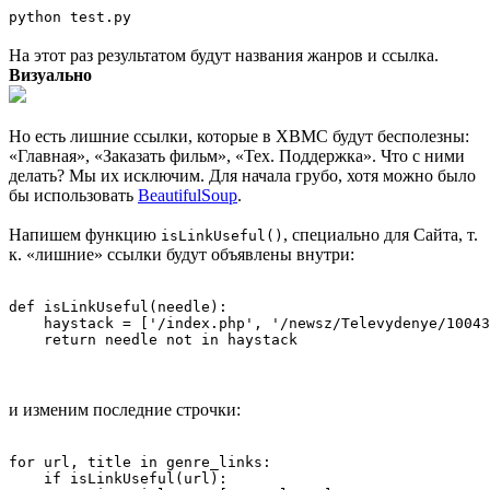
python test.py
На этот раз результатом будут названия жанров и ссылка.
Визуально
Но есть лишние ссылки, которые в XBMC будут бесполезны:
«Главная», «Заказать фильм», «Тех. Поддержка». Что с ними
делать? Мы их исключим. Для начала грубо, хотя можно было
бы использовать
BeautifulSoup
.
Напишем функцию
, специально для Сайта, т.
isLinkUseful()
к. «лишние» ссылки будут объявлены внутри:
def isLinkUseful(needle):

    haystack = ['/index.php', '/newsz/Televydenye/10043
и изменим последние строчки:
for url, title in genre_links:

    if isLinkUseful(url):
