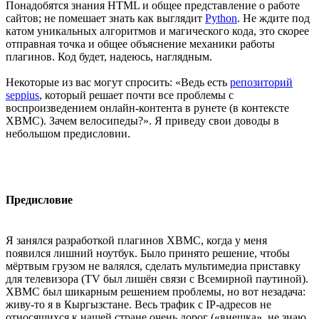
Понадобятся знания HTML и общее представление о работе
сайтов; не помешает знать как выглядит
Python
. Не ждите под
катом уникальных алгоритмов и магического кода, это скорее
отправная точка и общее объяснение механики работы
плагинов. Код будет, надеюсь, наглядным.
Некоторые из вас могут спросить: «Ведь есть
репозиторий
seppius
, который решает почти все проблемы с
воспроизведением онлайн-контента в рунете (в контексте
XBMC). Зачем велосипеды?». Я приведу свои доводы в
небольшом предисловии.
Предисловие
Я занялся разработкой плагинов XBMC, когда у меня
появился лишний ноутбук. Было принято решение, чтобы
мёртвым грузом не валялся, сделать мультимедиа приставку
для телевизора (TV был лишён связи с Всемирной паутиной).
XBMC был шикарным решением проблемы, но вот незадача:
живу-то я в Кыргызстане. Весь трафик с IP-адресов не
относящихся к нашей стране очень дорог («внешка», не знаю