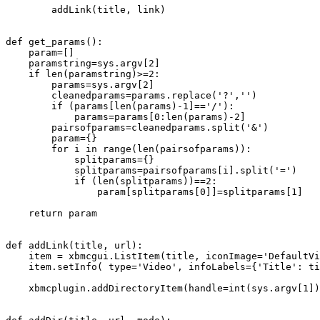
	addLink(title, link)

def get_params():

    param=[]

    paramstring=sys.argv[2]

    if len(paramstring)>=2:

        params=sys.argv[2]

        cleanedparams=params.replace('?','')

        if (params[len(params)-1]=='/'):

            params=params[0:len(params)-2]

        pairsofparams=cleanedparams.split('&')

        param={}

        for i in range(len(pairsofparams)):

            splitparams={}

            splitparams=pairsofparams[i].split('=')

            if (len(splitparams))==2:

                param[splitparams[0]]=splitparams[1]

    return param

def addLink(title, url):

    item = xbmcgui.ListItem(title, iconImage='DefaultVi
    item.setInfo( type='Video', infoLabels={'Title': ti
    xbmcplugin.addDirectoryItem(handle=int(sys.argv[1])