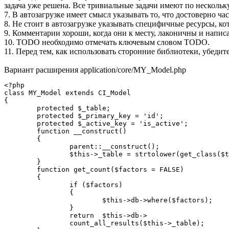
задача уже решена. Все тривиальные задачи имеют по нескольку
7. В автозагрузке имеет смысл указывать то, что достоверно ч
8. Не стоит в автозагрузке указывать специфичные ресурсы, к
9. Комментарии хороши, когда они к месту, лаконичны и напис
10. TODO необходимо отмечать ключевым словом TODO.
11. Перед тем, как использовать сторонние библиотеки, убедит
Вариант расширения application/core/MY_Model.php
<?php

class MY_Model extends CI_Model 

{

	protected $_table;

	protected $_primary_key = 'id';

	protected $_active_key = 'is_active';

	function __construct()

	{

		parent::__construct();

		$this->_table = strtolower(get_class($this));

	}

	function get_count($factors = FALSE)

	{

		if ($factors)

		{

			$this->db->where($factors);

		}

		return  $this->db->

		count_all_results($this->_table);
