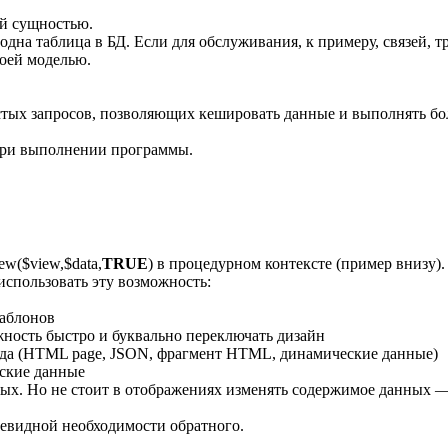
ой сущностью.
одна таблица в БД. Если для обслуживания, к примеру, связей,
воей моделью.
остых запросов, позволяющих кешировать данные и выполнять бо
 при выполнении программы.
ew($view,$data,
TRUE
) в процедурном контексте (пример внизу).
использовать эту возможность:
шаблонов
жность быстро и буквально переключать дизайн
да (HTML page, JSON, фрагмент HTML, динамические данные)
еские данные
ых. Но не стоит в отображениях изменять содержимое данных —
очевидной необходимости обратного.