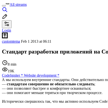
All streams
Login
customtema
Feb 1 2013 at 06:11
Стандарт разработки приложений на Co
8 min
19K
CodeIgniter
*
Website development
*
А мы используем внутренние стандарты. Они действительно п
—
стандартам совершенно не обязательно следовать
;
— они позволяют быстрее и комфортнее осваиваться;
— они помогают меньше теряться при творческом процессе.
Исторически свершилось так, что мы активно используем CodeI