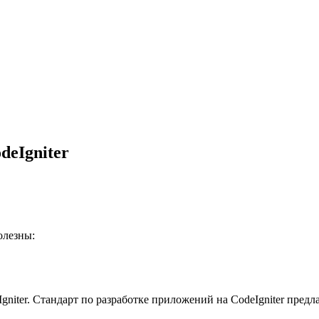
deIgniter
олезны:
gniter. Стандарт по разработке приложений на CodeIgniter пред