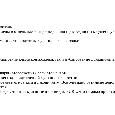
модуль.
елены в отдельные контроллеры, или присоединены к существу
озможности разделены функциональные зоны:
расширение класса контроллера, так и дублирование функционал
utput (отображения), если это не AMF.
ения кода с идентичной функциональностью.
ровневым, кратким и лаконичным. Все очевидно рутинные дейст
еках.
етодов, что даст красивые и очевидные URL, что помимо проче