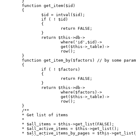
	}

	function get_item($id)

	{

		$id = intval($id);

		if ( ! $id)

		{

			return FALSE;

		}

		return $this->db->

			where('id',$id)->

			get($this->_table)->

			row();

	}

	function get_item_by($factors) // by some parameters

	{

		if ( ! $factors)

		{

			return FALSE;

		}

		return $this->db->

			where($factors)->

			get($this->_table)->

			row();

	}

	/**

	* Get list of items 

	*

	* $all_items = $this->get_list(FALSE);

	* $all_active_items = $this->get_list();

	* $all_active_items_by_pages = $this->get_list(TRUE,$from,$limit);
