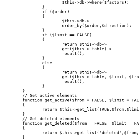
			$this->db->where($factors);

		}

		if ($order)

		{

			$this->db->

			order_by($order,$direction);

		}

		if ($limit == FALSE)

		{

			return $this->db->

			get($this->_table)->

			result();

		}

		else

		{

			return $this->db->

			get($this->_table, $limit, $from)->

			result();

		}

	}

	// Get active elements 

	function get_active($from = FALSE, $limit = FALSE,$order = FALSE,$direction = 'asc')

	{

		return $this->get_list(TRUE,$from,$limit,$order,$direction);

	}

	// Get deleted elements 

	function get_deleted($from = FALSE, $limit = FALSE,$order = FALSE,$direction = 'asc')

	{

		return $this->get_list('deleted',$from,$limit,$order,$direction);

	}
