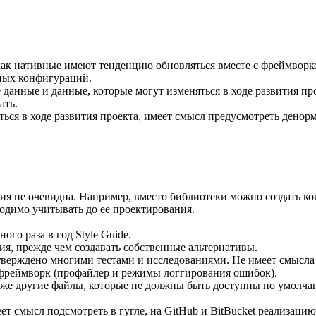
как нативные имеют тенденцию обновляться вместе с фреймворк
ных конфигураций.
данные и данные, которые могут изменяться в ходе развития про
ать.
ься в ходе развития проекта, имеет смысл предусмотреть денор
ания не очевидна. Например, вместо библиотеки можно создать ко
ходимо учитывать до ее проектирования.
ого раза в год Style Guide.
я, прежде чем создавать собственные альтернативы.
тверждено многими тестами и исследованиями. Не имеет смысла
о фреймворк (профайлер и режимы логгирования ошибок).
 также другие файлы, которые не должны быть доступны по умолч
ет смысл подсмотреть в гугле, на GitHub и BitBucket реализаци