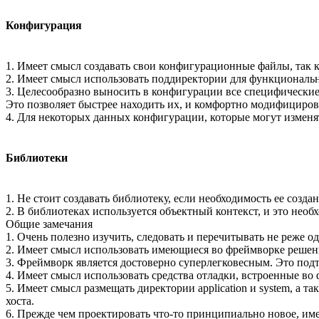
Конфигурация
1. Имеет смысл создавать свои конфигурационные файлы, так 
2. Имеет смысл использовать поддиректории для функциональ
3. Целесообразно выносить в конфигурации все специфические 
Это позволяет быстрее находить их, и комфортно модифициров
4. Для некоторых данных конфигурации, которые могут изменят
Библиотеки
1. Не стоит создавать библиотеку, если необходимость ее созд
2. В библиотеках используется объектный контекст, и это необ
Общие замечания
1. Очень полезно изучить, следовать и перечитывать не реже одн
2. Имеет смысл использовать имеющиеся во фреймворке решени
3. Фреймворк является достоверно суперлегковесным. Это под
4. Имеет смысл использовать средства отладки, встроенные в
5. Имеет смысл размещать директории application и system, а
хоста.
6. Прежде чем проектировать что-то принципиально новое, име