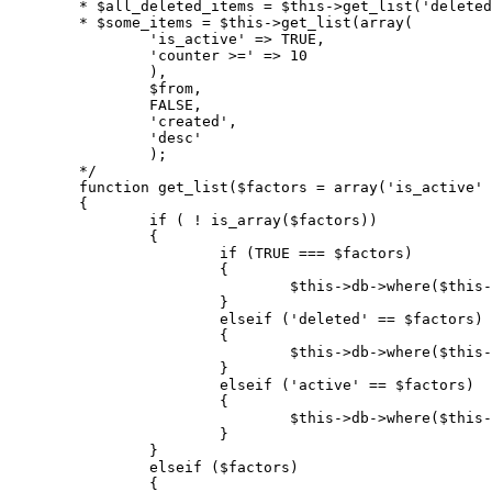
	* $all_deleted_items = $this->get_list('deleted');

	* $some_items = $this->get_list(array(

		'is_active' => TRUE,

		'counter >=' => 10

		),

		$from,

		FALSE,

		'created',

		'desc'

		);

	*/

	function get_list($factors = array('is_active' => 1),$from = FALSE, $limit = FALSE,$order = FALSE,$direction = 'asc')

	{

		if ( ! is_array($factors))

		{

			if (TRUE === $factors)

			{

				$this->db->where($this->_active_key,1);

			}

			elseif ('deleted' == $factors)

			{

				$this->db->where($this->_active_key,NULL);

			}

			elseif ('active' == $factors)

			{

				$this->db->where($this->_active_key,1);

			}

		}

		elseif ($factors)

		{
