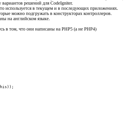
 вариантов решений для CodeIgniter.
асто используется в текущем и в последующих приложениях.
оторые можно подгружать в конструкторах контроллеров.
аны на английском языке.
есь в том, что они написаны на PHP5 (а не PHP4)