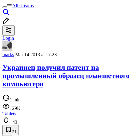
All streams
Login
marks
Mar 14 2013 at 17:23
Украинец получил патент на
промышленный образец планшетного
компьютера
1 min
129K
Tablets
+43
21