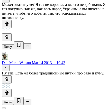
Может хватит уже? Я газ не воровал, а вы его не добывали. Я
газ покупаю, так же, как весь народ Украины, а вы ничего не
делаете, чтобы его добыть. Так что успокаиваемся
потихонечку.
Reply
DaleMartinWatson
Mar 14 2013 at 19:42
Ну так! Есть же более традиционные шутки про сало и куму.
Reply