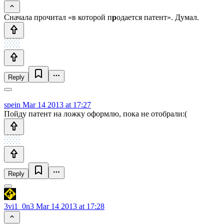
Сначала прочитал «в которой п
р
одается патент». Думал.
Reply
spein
Mar 14 2013 at 17:27
Пойду патент на ложку оформлю, пока не отобрали:(
Reply
3vi1_0n3
Mar 14 2013 at 17:28