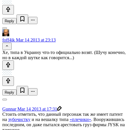
Reply
foff4ik
Mar 14 2013 at 23:13
Хе, типа в Украину что-то официально возят. (Шучу конечно,
но в каждой шутке как говорится...)
Reply
Gunnar
Mar 14 2013 at 17:31
Стоить отметить, что данный персонаж так же имеет патент
на
зубочистку
и на вешалку типа
«плечики»
. Вооружившись
последним, он даже пытался арестовать груз фирмы JYSK на
таможне.