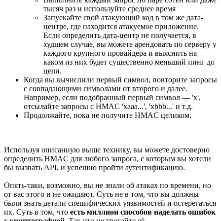
тысяч раз и используйте среднее время
Запускайте свой атакующий код в том же дата-
центре, где находится атакуемое приложение.
Если определить дата-центр не получается, в
худшем случае, вы можете арендовать по серверу у
каждого крупного провайдера и выяснить на
каком из них будет существенно меньший пинг до
цели.
Когда вы вычислили первый символ, повторите запросы
с совпадающими символами от второго и далее.
Например, если подобранный первый символ — 'x',
отсылайте запросы с HMAC 'xaaa...', 'xbbb...' и т.д.
Продолжайте, пока не получите HMAC целиком.
Используя описанную выше технику, вы можете достоверно
определить HMAC для любого запроса, с которым вы хотели
бы вызвать API, и успешно пройти аутентификацию.
Опять-таки, возможно, вы не знали об атаках по времени, но
от вас этого и не ожидают. Суть не в том, что вы должны
были знать детали специфических уязвимостей и остерегаться
их. Суть в том, что
есть миллион способов наделать ошибок
с криптографией
. Так что не трогайте её.