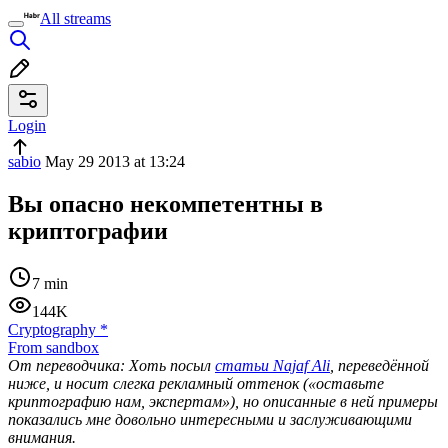
All streams
Login
sabio
May 29 2013 at 13:24
Вы опасно некомпетентны в
криптографии
7 min
144K
Cryptography
*
From sandbox
От переводчика: Хоть посыл
статьи Najaf Ali
, переведённой
ниже, и носит слегка рекламный оттенок («оставьте
криптографию нам, экспертам»), но описанные в ней примеры
показались мне довольно интересными и заслуживающими
внимания.