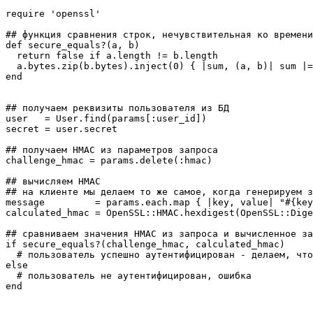
require 'openssl'

## функция сравнения строк, нечувствительная ко времени

def secure_equals?(a, b)

  return false if a.length != b.length

  a.bytes.zip(b.bytes).inject(0) { |sum, (a, b)| sum |=
end

## получаем реквизиты пользователя из БД

user   = User.find(params[:user_id])

secret = user.secret

## получаем HMAC из параметров запроса

challenge_hmac = params.delete(:hmac)

## вычисляем HMAC

## на клиенте мы делаем то же самое, когда генерируем з
message         = params.each.map { |key, value| "#{key
calculated_hmac = OpenSSL::HMAC.hexdigest(OpenSSL::Dige
## сравниваем значения HMAC из запроса и вычисленное за
if secure_equals?(challenge_hmac, calculated_hmac)

  # пользователь успешно аутентифицирован - делаем, что
else

  # пользователь не аутентифицирован, ошибка
