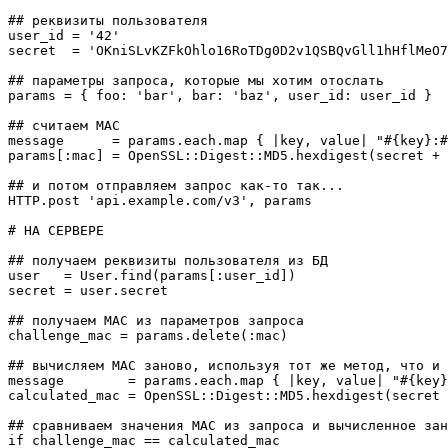
## реквизиты пользователя

user_id = '42'

secret  = 'OKniSLvKZFkOhlo16RoTDg0D2v1QSBQvGll1hHflMeO7
## параметры запроса, которые мы хотим отослать

params = { foo: 'bar', bar: 'baz', user_id: user_id }

## считаем MAC

message      = params.each.map { |key, value| "#{key}:#
params[:mac] = OpenSSL::Digest::MD5.hexdigest(secret + 
## и потом отправляем запрос как-то так...

HTTP.post 'api.example.com/v3', params

# НА СЕРВЕРЕ

## получаем реквизиты пользователя из БД

user   = User.find(params[:user_id])

secret = user.secret

## получаем MAC из параметров запроса

challenge_mac = params.delete(:mac)

## вычисляем MAC заново, используя тот же метод, что и 
message        = params.each.map { |key, value| "#{key}
calculated_mac = OpenSSL::Digest::MD5.hexdigest(secret 
## сравниваем значения MAC из запроса и вычисленное зан
if challenge_mac == calculated_mac
