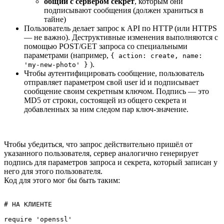
общий с сервером секрет
, которым они
подписывают сообщения (должен храниться в
тайне)
Пользователь делает запрос к API по HTTP (или HTTPS
— не важно). Деструктивные изменения выполняются с
помощью POST/GET запроса со специальными
параметрами (например,
{ action: create, name:
).
'my-new-photo' }
Чтобы аутентифицировать сообщение, пользователь
отправляет параметром свой user id и подписывает
сообщение своим секретным ключом. Подпись — это
MD5 от строки, состоящей из общего секрета и
добавленных за ним следом пар ключ-значение.
Чтобы убедиться, что запрос действительно пришёл от
указанного пользователя, сервер аналогично генерирует
подпись для параметров запроса и секрета, который записан у
него для этого пользователя.
Код для этого мог бы быть таким:
# НА КЛИЕНТЕ

require 'openssl'
