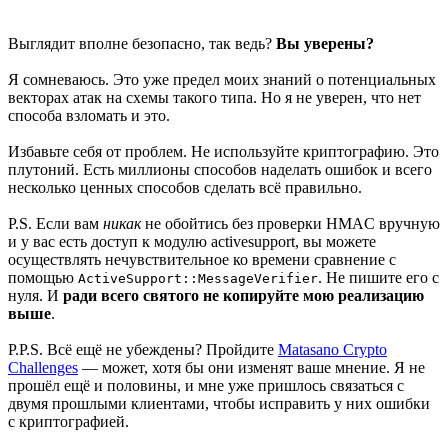
Выглядит вполне безопасно, так ведь?
Вы уверены?
Я сомневаюсь. Это уже предел моих знаний о потенциальных
векторах атак на схемы такого типа. Но я не уверен, что нет
способа взломать и это.
Избавьте себя от проблем. Не используйте криптографию. Это
плутоний. Есть миллионы способов наделать ошибок и всего
несколько ценных способов сделать всё правильно.
P.S. Если вам
никак
не обойтись без проверки HMAC вручную
и у вас есть доступ к модулю activesupport, вы можете
осуществлять нечувствительное ко времени сравнение с
помощью
. Не пишите его с
ActiveSupport::MessageVerifier
нуля. И
ради всего святого не копируйте мою реализацию
выше
.
P.P.S. Всё ещё не убеждены? Пройдите
Matasano Crypto
Challenges
— может, хотя бы они изменят ваше мнение. Я не
прошёл ещё и половины, и мне уже пришлось связаться с
двумя прошлыми клиентами, чтобы исправить у них ошибки
с криптографией.