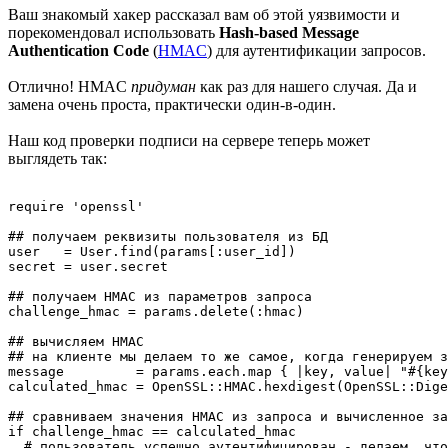
Ваш знакомый хакер рассказал вам об этой уязвимости и
порекомендовал использовать
Hash-based Message
Authentication Code
(
HMAC
) для аутентификации запросов.
Отлично! HMAC
придуман
как раз для нашего случая. Да и
замена очень проста, практически один-в-один.
Наш код проверки подписи на сервере теперь может
выглядеть так:
require 'openssl'

## получаем реквизиты пользователя из БД

user   = User.find(params[:user_id])

secret = user.secret

## получаем HMAC из параметров запроса

challenge_hmac = params.delete(:hmac)

## вычисляем HMAC

## на клиенте мы делаем то же самое, когда генерируем з
message         = params.each.map { |key, value| "#{key
calculated_hmac = OpenSSL::HMAC.hexdigest(OpenSSL::Dige
## сравниваем значения HMAC из запроса и вычисленное за
if challenge_hmac == calculated_hmac

  # пользователь успешно аутентифицирован - делаем, что