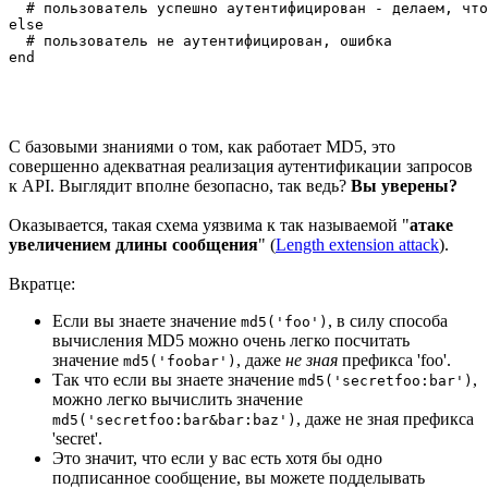
  # пользователь успешно аутентифицирован - делаем, что
else

  # пользователь не аутентифицирован, ошибка

С базовыми знаниями о том, как работает MD5, это
совершенно адекватная реализация аутентификации запросов
к API. Выглядит вполне безопасно, так ведь?
Вы уверены?
Оказывается, такая схема уязвима к так называемой "
атаке
увеличением длины сообщения
" (
Length extension attack
).
Вкратце:
Если вы знаете значение
, в силу способа
md5('foo')
вычисления MD5 можно очень легко посчитать
значение
, даже
не зная
префикса 'foo'.
md5('foobar')
Так что если вы знаете значение
,
md5('secretfoo:bar')
можно легко вычислить значение
, даже не зная префикса
md5('secretfoo:bar&bar:baz')
'secret'.
Это значит, что если у вас есть хотя бы одно
подписанное сообщение, вы можете подделывать