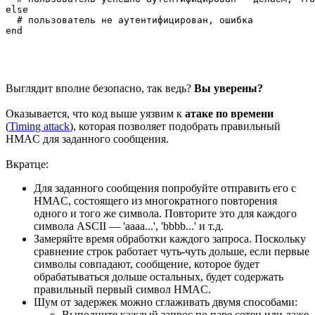
else

  # пользователь не аутентифицирован, ошибка

Выглядит вполне безопасно, так ведь?
Вы уверены?
Оказывается, что код выше уязвим к
атаке по времени
(
Timing attack
), которая позволяет подобрать правильный
HMAC для заданного сообщения.
Вкратце:
Для заданного сообщения попробуйте отправить его с
HMAC, состоящего из многократного повторения
одного и того же символа. Повторите это для каждого
символа ASCII — 'aaaa...', 'bbbb...' и т.д.
Замеряйте время обработки каждого запроса. Поскольку
сравнение строк работает чуть-чуть дольше, если первые
символы совпадают, сообщение, которое будет
обрабатываться дольше остальных, будет содержать
правильный первый символ HMAC.
Шум от задержек можно сглаживать двумя способами:
Выполните каждый запрос по паре сотен или даже