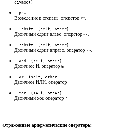
.
divmod()
__pow__
Возведение в степень, оператор
.
**
__lshift__(self, other)
Двоичный сдвиг влево, оператор
.
<<
__rshift__(self, other)
Двоичный сдвиг вправо, оператор
.
>>
__and__(self, other)
Двоичное И, оператор
.
&
__or__(self, other)
Двоичное ИЛИ, оператор
.
|
__xor__(self, other)
Двоичный xor, оператор
.
^
Отражённые арифметические операторы