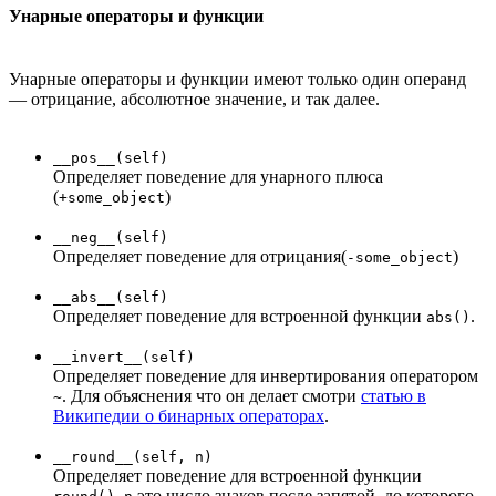
Унарные операторы и функции
Унарные операторы и функции имеют только один операнд
— отрицание, абсолютное значение, и так далее.
__pos__(self)
Определяет поведение для унарного плюса
(
)
+some_object
__neg__(self)
Определяет поведение для отрицания(
)
-some_object
__abs__(self)
Определяет поведение для встроенной функции
.
abs()
__invert__(self)
Определяет поведение для инвертирования оператором
. Для объяснения что он делает смотри
статью в
~
Википедии о бинарных операторах
.
__round__(self, n)
Определяет поведение для встроенной функции
.
это число знаков после запятой, до которого