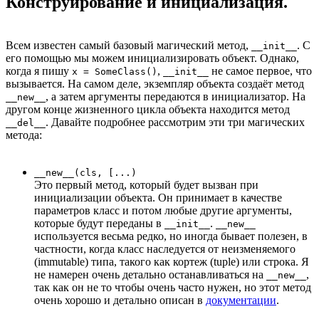
Конструирование и инициализация.
Всем известен самый базовый магический метод,
. С
__init__
его помощью мы можем инициализировать объект. Однако,
когда я пишу
,
не самое первое, что
x = SomeClass()
__init__
вызывается. На самом деле, экземпляр объекта создаёт метод
, а затем аргументы передаются в инициализатор. На
__new__
другом конце жизненного цикла объекта находится метод
. Давайте подробнее рассмотрим эти три магических
__del__
метода:
__new__(cls, [...)
Это первый метод, который будет вызван при
инициализации объекта. Он принимает в качестве
параметров класс и потом любые другие аргументы,
которые будут переданы в
.
__init__
__new__
используется весьма редко, но иногда бывает полезен, в
частности, когда класс наследуется от неизменяемого
(immutable) типа, такого как кортеж (tuple) или строка. Я
не намерен очень детально останавливаться на
,
__new__
так как он не то чтобы очень часто нужен, но этот метод
очень хорошо и детально описан в
документации
.