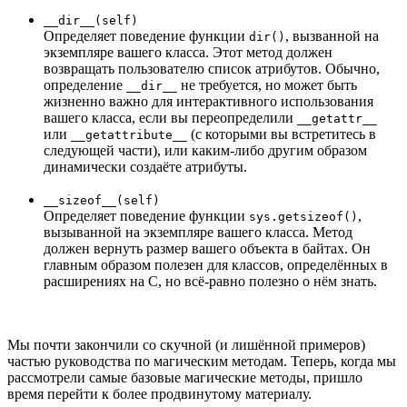
__dir__(self)
Определяет поведение функции
, вызванной на
dir()
экземпляре вашего класса. Этот метод должен
возвращать пользователю список атрибутов. Обычно,
определение
не требуется, но может быть
__dir__
жизненно важно для интерактивного использования
вашего класса, если вы переопределили
__getattr__
или
(с которыми вы встретитесь в
__getattribute__
следующей части), или каким-либо другим образом
динамически создаёте атрибуты.
__sizeof__(self)
Определяет поведение функции
,
sys.getsizeof()
вызыванной на экземпляре вашего класса. Метод
должен вернуть размер вашего объекта в байтах. Он
главным образом полезен для классов, определённых в
расширениях на C, но всё-равно полезно о нём знать.
Мы почти закончили со скучной (и лишённой примеров)
частью руководства по магическим методам. Теперь, когда мы
рассмотрели самые базовые магические методы, пришло
время перейти к более продвинутому материалу.