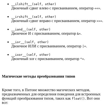
__ilshift__(self, other)
Двоичный сдвиг влево с присваиванием, оператор
.
<<=
__irshift__(self, other)
Двоичный сдвиг вправо с присваиванием, оператор
.
>>=
__iand__(self, other)
Двоичное И с присваиванием, оператор
.
&=
__ior__(self, other)
Двоичное ИЛИ с присваиванием, оператор
.
|=
__ixor__(self, other)
Двоичный xor с присваиванием, оператор
.
^=
Магические методы преобразования типов
Кроме того, в Питоне множество магических методов,
предназначенных для определния поведения для встроенных
функций преобразования типов, таких как
. Вот они
float()
все: