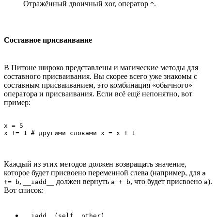
Отражённый двоичный xor, оператор
.
^
Составное присваивание
В Питоне широко представлены и магические методы для
составного присваивания. Вы скорее всего уже знакомы с
составным присваиванием, это комбинация «обычного»
оператора и присваивания. Если всё ещё непонятно, вот
пример:
x = 5

Каждый из этих методов должен возвращать значение,
которое будет присвоено переменной слева (например, для
a
,
должен вернуть
, что будет присвоено
).
+= b
__iadd__
a + b
a
Вот список:
__iadd__(self, other)