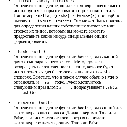
__format__(self, formatstr)
Определяет поведение, когда экземпляр вашего класса
используется в форматировании строк нового стиля.
Например,
приведёт к
"Hello, {0:abc}!".format(a)
вызову
. Это может быть полезно
a.__format__("abc")
для определения ваших собственных числовых или
строковых типов, которым вы можете захотеть
предоставить какие-нибудь специальные опции
форматирования.
__hash__(self)
Определяет поведение функции
, вызыванной
hash()
для экземпляра вашего класса. Метод должен
возвращать целочисленное значение, которое будет
использоваться для быстрого сравнения ключей в
словарях. Заметьте, что в таком случае обычно нужно
определять и
тоже. Руководствуйтесь
__eq__
следующим правилом:
подразумевает
a == b
hash(a)
.
== hash(b)
__nonzero__(self)
Определяет поведение функции
, вызванной для
bool()
экземпляра вашего класса. Должна вернуть True или
False, в зависимости от того, когда вы считаете
экземпляр соответствующим True или False.