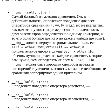
__cmp__(self, other)
Самый базовый из методов сравнения. Он, в
действительности, определяет поведение для всех
операторов сравнения (>, ==, !=, итд.), но не всегда так,
как вам это нужно (например, если эквивалентность
двух экземпляров определяется по одному критерию, а
то что один больше другого по какому-нибудь другому).
должен вернуть отрицательное число, если
__cmp__
, ноль, если
, и
self < other
self == other
положительное число в случае
. Но,
self > other
обычно, лучше определить каждое сравнение, которое
вам нужно, чем определять их всех в
. Но
__cmp__
может быть хорошим способом избежать
__cmp__
повторений и увеличить ясность, когда все необходимые
сравнения оперерируют одним критерием.
__eq__(self, other)
Определяет поведение оператора равенства,
.
==
__ne__(self, other)
Определяет поведение оператора неравенства,
.
!=
__lt__(self, other)