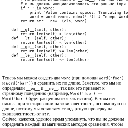
        # и мы должны инициализировать его раньше (при 
        if ' ' in word:

            print "Value contains spaces. Truncating to
            word = word[:word.index(' ')] # Теперь Word
        return str.__new__(cls, word)

    def __gt__(self, other):

        return len(self) > len(other)

    def __lt__(self, other):

        return len(self) < len(other)

    def __ge__(self, other):

        return len(self) >= len(other)

    def __le__(self, other):

Теперь мы можем создать два
(при помощи
Word
Word('foo')
и
) и сравнить их по длине. Заметьте, что мы не
Word('bar')
определяли
и
, так как это приведёт к
__eq__
__ne__
странному поведению (например,
Word('foo') ==
будет расцениваться как истина). В этом нет
Word('bar')
смысла при тестировании на эквивалентность, основанную на
длине, поэтому мы оставляем стандартную проверку на
эквивалентность от
.
str
Сейчас, кажется, удачное время упомянуть, что вы не должны
определять каждый из магических методов сравнения, чтобы