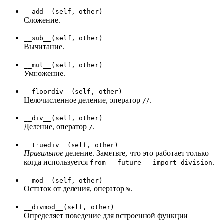
__add__(self, other)
Сложение.
__sub__(self, other)
Вычитание.
__mul__(self, other)
Умножение.
__floordiv__(self, other)
Целочисленное деление, оператор
.
//
__div__(self, other)
Деление, оператор
.
/
__truediv__(self, other)
Правильное
деление. Заметьте, что это работает только
когда используется
.
from __future__ import division
__mod__(self, other)
Остаток от деления, оператор
.
%
__divmod__(self, other)
Определяет поведение для встроенной функции