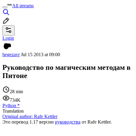
All streams
Login
begezavr
Jul 15 2013 at 09:00
Руководство по магическим методам в
Питоне
28 min
734K
Python
*
Translation
Original author:
Rafe Kettler
Это перевод 1.17 версии
руководства
от Rafe Kettler.