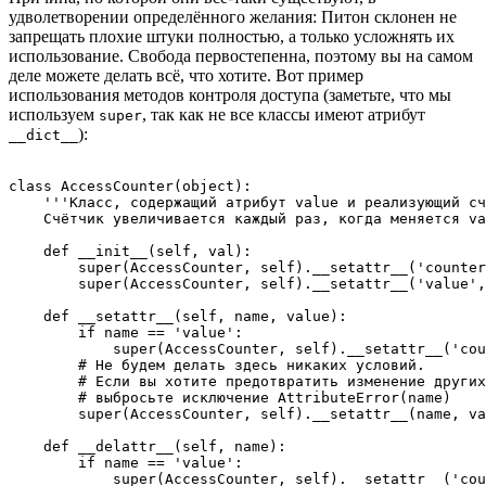
удволетворении определённого желания: Питон склонен не
запрещать плохие штуки полностью, а только усложнять их
использование. Свобода первостепенна, поэтому вы на самом
деле можете делать всё, что хотите. Вот пример
использования методов контроля доступа (заметьте, что мы
используем
, так как не все классы имеют атрибут
super
):
__dict__
class AccessCounter(object):

    '''Класс, содержащий атрибут value и реализующий сч
    Счётчик увеличивается каждый раз, когда меняется va
    def __init__(self, val):

        super(AccessCounter, self).__setattr__('counter
        super(AccessCounter, self).__setattr__('value',
    def __setattr__(self, name, value):

        if name == 'value':

            super(AccessCounter, self).__setattr__('cou
        # Не будем делать здесь никаких условий.

        # Если вы хотите предотвратить изменение других
        # выбросьте исключение AttributeError(name)

        super(AccessCounter, self).__setattr__(name, va
    def __delattr__(self, name):

        if name == 'value':

            super(AccessCounter, self).__setattr__('cou