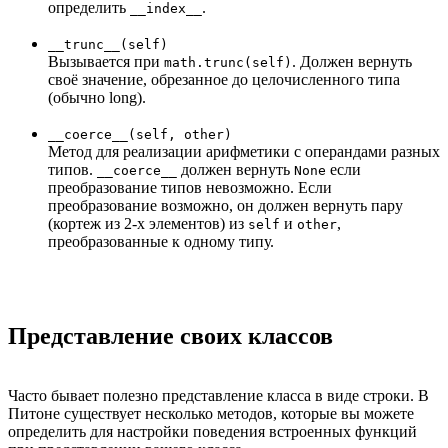
определить
.
__index__
__trunc__(self)
Вызывается при
. Должен вернуть
math.trunc(self)
своё значение, обрезанное до целочисленного типа
(обычно long).
__coerce__(self, other)
Метод для реализации арифметики с операндами разных
типов.
должен вернуть
если
__coerce__
None
преобразование типов невозможно. Если
преобразование возможно, он должен вернуть пару
(кортеж из 2-х элементов) из
и
,
self
other
преобразованные к одному типу.
Представление своих классов
Часто бывает полезно представление класса в виде строки. В
Питоне существует несколько методов, которые вы можете
определить для настройки поведения встроенных функций