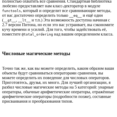
полностью охватить все сравнения. Стандартная библиотека
любезно предоставляет нам класс-декторатор в модуле
, который и определит все сравнивающие методы,
functools
от вас достаточно определить только
и ещё один
__eq__
(
,
и т.п.) Эта возможность доступна начиная с
__gt__
__lt__
2.7 версии Питона, но если это вас устраивает, вы сэкономите
кучу времени и усилий. Для того, чтобы задействовать её,
поместите
над вашим определением класса.
@total_ordering
Числовые магические методы
Точно так же, как вы можете определить, каким образом ваши
объекты будут сравниваться операторами сравнения, вы
можете определить их поведение для числовых операторов.
Приготовтесь, друзья, их много. Для лучшей организации, я
разбил числовые магические методы на 5 категорий: унарные
операторы, обычные арифметические операторы, отражённые
арифметические операторы (подробности позже), составные
присваивания и преобразования типов.