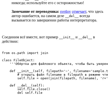
никогда; используйте его с осторожностью!
Замечание от переводчика:
svetlov
отмечает
, что здесь
автор ошибается, на самом деле
всегда
__del__
вызывается по завершении работы интерпретатора.
Соединим всё вместе, вот пример
и
в
__init__
__del__
действии:
from os.path import join

class FileObject:

    '''Обёртка для файлового объекта, чтобы быть уверен
    def __init__(self, filepath='~', filename='sample.t
        # открыть файл filename в filepath в режиме чте
        self.file = open(join(filepath, filename), 'r+'
    def __del__(self):

        self.file.close()
