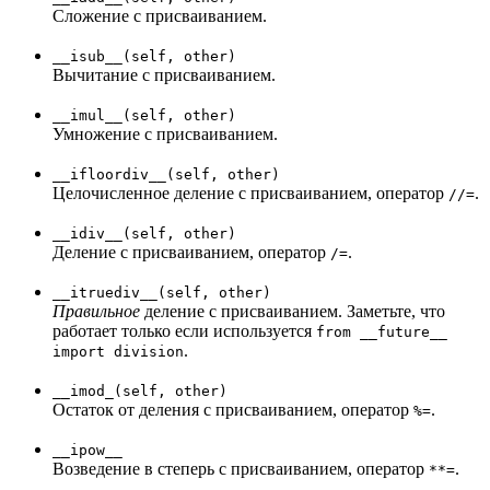
Сложение с присваиванием.
__isub__(self, other)
Вычитание с присваиванием.
__imul__(self, other)
Умножение с присваиванием.
__ifloordiv__(self, other)
Целочисленное деление с присваиванием, оператор
.
//=
__idiv__(self, other)
Деление с присваиванием, оператор
.
/=
__itruediv__(self, other)
Правильное
деление с присваиванием. Заметьте, что
работает только если используется
from __future__
.
import division
__imod_(self, other)
Остаток от деления с присваиванием, оператор
.
%=
__ipow__
Возведение в степерь с присваиванием, оператор
.
**=