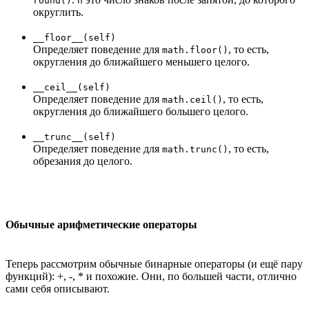
round()
n
округлить.
__floor__(self)
Определяет поведение для
, то есть,
math.floor()
округления до ближайшего меньшего целого.
__ceil__(self)
Определяет поведение для
, то есть,
math.ceil()
округления до ближайшего большего целого.
__trunc__(self)
Определяет поведение для
, то есть,
math.trunc()
обрезания до целого.
Обычные арифметические операторы
Теперь рассмотрим обычные бинарные операторы (и ещё пару
функций): +, -, * и похожие. Они, по большей части, отлично
сами себя описывают.