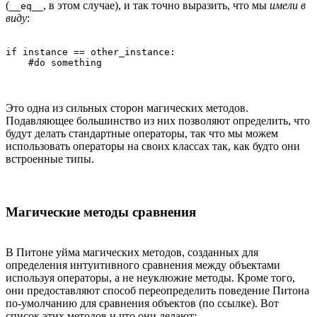
(
, в этом случае), и так точно выразить, что мы
имели в
__eq__
виду
:
if instance == other_instance:

Это одна из сильных сторон магических методов.
Подавляющее большинство из них позволяют определить, что
будут делать стандартные операторы, так что мы можем
использовать операторы на своих классах так, как будто они
встроенные типы.
Магические методы сравнения
В Питоне уйма магических методов, созданных для
определения интуитивного сравнения между объектами
используя операторы, а не неуклюжие методы. Кроме того,
они предоставляют способ переопределить поведение Питона
по-умолчанию для сравнения объектов (по ссылке). Вот
список этих методов и что они делают: