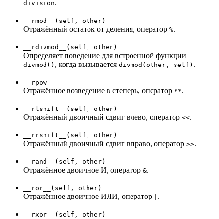
.
division
__rmod__(self, other)
Отражённый остаток от деления, оператор
.
%
__rdivmod__(self, other)
Определяет поведение для встроенной функции
, когда вызывается
.
divmod()
divmod(other, self)
__rpow__
Отражённое возведение в степерь, оператор
.
**
__rlshift__(self, other)
Отражённый двоичный сдвиг влево, оператор
.
<<
__rrshift__(self, other)
Отражённый двоичный сдвиг вправо, оператор
.
>>
__rand__(self, other)
Отражённое двоичное И, оператор
.
&
__ror__(self, other)
Отражённое двоичное ИЛИ, оператор
.
|
__rxor__(self, other)