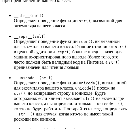
при представлении вашего класса.
__str__(self)
Определяет поведение функции
, вызванной для
str()
экземпляра вашего класса.
__repr__(self)
Определяет поведение функции
, вызыванной
repr()
для экземпляра вашего класса. Главное отличие от
str()
в целевой аудитории.
больше предназначен для
repr()
машинно-ориентированного вывода (более того, это
часто должен быть валидный код на Питоне), а
str()
предназначен для чтения людьми.
__unicode__(self)
Определяет поведение функции
, вызыванной
unicode()
для экземпляра вашего класса.
похож на
unicode()
, но возвращает строку в юникоде. Будте
str()
осторожны: если клиент вызывает
на экземпляре
str()
вашего класса, а вы определили только
,
__unicode__()
то это не будет работать. Постарайтесь всегда определять
для случая, когда кто-то не имеет такой
__str__()
роскоши как юникод.