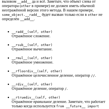
вызовом
да и всё. Заметьте, что объект слева от
__add__
оператора (
в примере) не должен иметь обычной
other
неотражённой версии этого метода. В нашем примере,
будет вызван только если в
не
some_object.__radd__
other
определён
.
__add__
__radd__(self, other)
Отражённое сложение.
__rsub__(self, other)
Отражённое вычитание.
__rmul__(self, other)
Отражённое умножение.
__rfloordiv__(self, other)
Отражённое целочисленное деление, оператор
.
//
__rdiv__(self, other)
Отражённое деление, оператор
.
/
__rtruediv__(self, other)
Отражённое
правильное
деление. Заметьте, что работает
только когда используется
from __future__ import