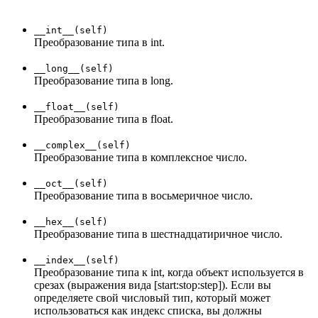
__int__(self)
Преобразование типа в int.
__long__(self)
Преобразование типа в long.
__float__(self)
Преобразование типа в float.
__complex__(self)
Преобразование типа в комплексное число.
__oct__(self)
Преобразование типа в восьмеричное число.
__hex__(self)
Преобразование типа в шестнадцатиричное число.
__index__(self)
Преобразование типа к int, когда объект используется в
срезах (выражения вида [start:stop:step]). Если вы
определяете свой числовый тип, который может
использоваться как индекс списка, вы должны