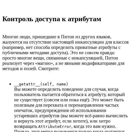
Контроль доступа к атрибутам
Многие люди, пришедшие в Питон из других языков,
жалуются на отсутствие настоящей инкапсуляции для классов
(например, нет способа определить приватные атрибуты с
публичными методами доступа). Это не совсем правда:
просто многие вещи, связанные с инкапсуляцией, Питон
реализует через «магию», а не явными модификаторами для
методов и полей. Смотрите:
__getattr__(self, name)
Вы можете определить поведение для случая, когда
пользователь пытается обратиться к атрибуту, который
не существует (совсем или пока ещё). Это может быть
полезным для перехвата и перенаправления частых
опечаток, предупреждения об использовании
устаревших атрибутов (вы можете всё-равно вычислить
и вернуть этот атрибут, если хотите), или хитро
возвращать
, когда это вам нужно.
AttributeError
Правда, этот метод вызывается только когда пытаются