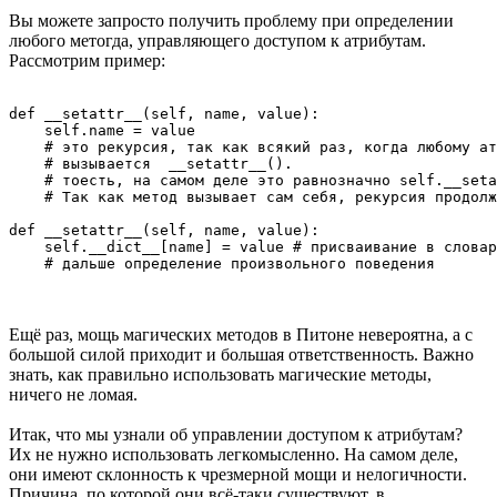
Вы можете запросто получить проблему при определении
любого метогда, управляющего доступом к атрибутам.
Рассмотрим пример:
def __setattr__(self, name, value):

    self.name = value

    # это рекурсия, так как всякий раз, когда любому ат
    # вызывается  __setattr__().

    # тоесть, на самом деле это равнозначно self.__seta
    # Так как метод вызывает сам себя, рекурсия продолж
def __setattr__(self, name, value):

    self.__dict__[name] = value # присваивание в словар
Ещё раз, мощь магических методов в Питоне невероятна, а с
большой силой приходит и большая ответственность. Важно
знать, как правильно использовать магические методы,
ничего не ломая.
Итак, что мы узнали об управлении доступом к атрибутам?
Их не нужно использовать легкомысленно. На самом деле,
они имеют склонность к чрезмерной мощи и нелогичности.
Причина, по которой они всё-таки существуют, в