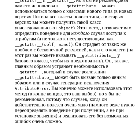
и
, но я бы не рекомендовал
__setattr__
__delattr__
вам его использовать.
может
__getattribute__
использоваться только с классами нового типа (в новых
версиях Питона все классы нового типа, а в старых
версиях вы можете получить такой класс
унаследовавшись от
). Этот метод позволяет вам
object
определить поведение для
каждого
случая доступа к
атрибутам (а не только к несуществующим, как
). Он страдает от таких же
__getattr__(self, name)
проблем с бесконечной рекурсией, как и его коллеги (на
этот раз вы можете вызывать
у
__getattribute__
базового класса, чтобы их предотвратить). Он, так же,
главным образом устраняет необходимость в
, который в случае реализации
__getattr__
может быть вызван только явным
__getattribute__
образом или в случае генерации исключения
. Вы конечно можете использовать этот
AttributeError
метод (в конце концов, это ваш выбор), но я бы не
рекомендовал, потому что случаев, когда он
действительно полезен очень мало (намного реже нужно
переопределять поведение при получении, а не при
установке значения) и реализовать его без возможных
ошибок очень сложно.