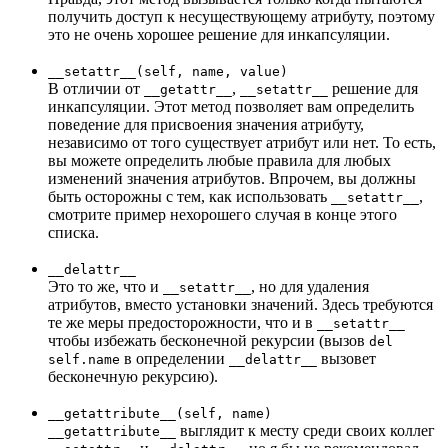
получить доступ к несуществующему атрибуту, поэтому
это не очень хорошее решение для инкапсуляции.
__setattr__(self, name, value)
В отличии от
,
решение для
__getattr__
__setattr__
инкапсуляции. Этот метод позволяет вам определить
поведение для присвоения значения атрибуту,
независимо от того существует атрибут или нет. То есть,
вы можете определить любые правила для любых
изменений значения атрибутов. Впрочем, вы должны
быть осторожны с тем, как использовать
,
__setattr__
смотрите пример нехорошего случая в конце этого
списка.
__delattr__
Это то же, что и
, но для удаления
__setattr__
атрибутов, вместо установки значений. Здесь требуются
те же меры предосторожности, что и в
__setattr__
чтобы избежать бесконечной рекурсии (вызов
del
в определении
вызовет
self.name
__delattr__
бесконечную рекурсию).
__getattribute__(self, name)
выглядит к месту среди своих коллег
__getattribute__