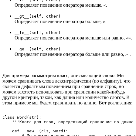
Определяет поведение оператора меньше,
.
<
__gt__(self, other)
Определяет поведение оператора больше,
.
>
__le__(self, other)
Определяет поведение оператора меньше или равно,
.
<=
__ge__(self, other)
Определяет поведение оператора больше или равно,
.
>=
Для примера расммотрим класс, описывающий слово. Мы
можем сравнивать слова лексиграфически (по алфавиту), что
является дефолтным поведением при сравнении строк, но
можем захотеть использовать при сравнении какой-нибудь
другой критерий, такой, как длина или количество слогов. В
этом примере мы будем сравнивать по длине. Вот реализация:
class Word(str):

    '''Класс для слов, определяющий сравнение по длине 
    def __new__(cls, word):

        # Мы должны использовать __new__, так как тип s