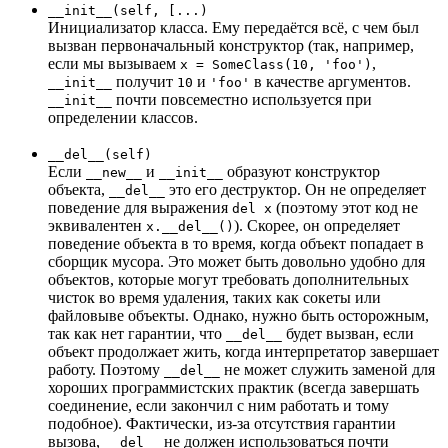
__init__(self, [...)
Инициализатор класса. Ему передаётся всё, с чем был
вызван первоначальный конструктор (так, например,
если мы вызываем
,
x = SomeClass(10, 'foo')
получит
и
в качестве аргументов.
__init__
10
'foo'
почти повсеместно используется при
__init__
определении классов.
__del__(self)
Если
и
образуют конструктор
__new__
__init__
объекта,
это его деструктор. Он не определяет
__del__
поведение для выражения
(поэтому этот код не
del x
эквивалентен
). Скорее, он определяет
x.__del__()
поведение объекта в то время, когда объект попадает в
сборщик мусора. Это может быть довольно удобно для
объектов, которые могут требовать дополнительных
чисток во время удаления, таких как сокеты или
файловыве объекты. Однако, нужно быть осторожным,
так как нет гарантии, что
будет вызван, если
__del__
объект продолжает жить, когда интерпретатор завершает
работу. Поэтому
не может служить заменой для
__del__
хороших программистских практик (всегда завершать
соединение, если закончил с ним работать и тому
подобное). Фактически, из-за отсутствия гарантии
вызова,
не должен использоваться почти
__del__