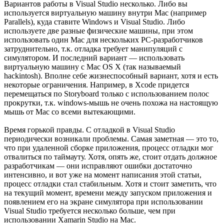
Вариантов работы в Visual Studio несколько. Либо вы
используется виртуальную машину внутри Mac (например
Parallels), куда ставите Windows и Visual Studio. Либо
используете две разные физические машины, при этом
использовать один Mac для нескольких PC-разработчиков
затруднительно, т.к. отладка требует манипуляций с
симулятором. И последний вариант — использовать
виртуальную машину с Mac OS X (так называемый
hackintosh). Вполне себе жизнеспособный вариант, хотя и есть
некоторые ограничения. Например, в Xcode придется
перемещаться по Storyboard только с использованием полос
прокрутки, т.к. windows-мышь не очень похожа на настоящую
мышь от Mac со всеми вытекающими.
Время горькой правды. С отладкой в Visual Studio
периодически возникали проблемы. Самая заметная — это то,
что при удаленной сборке приложения, процесс отладки мог
отвалиться по таймауту. Хотя, опять же, стоит отдать должное
разработчикам — они исправляют ошибки достаточно
интенсивно, и вот уже на момент написания этой статьи,
процесс отладки стал стабильным. Хотя и стоит заметить, что
на текущий момент, времени между запуском приложения и
появлением его на экране симулятора при использовании
Visual Studio требуется несколько больше, чем при
использовании Xamarin Studio на Mac.