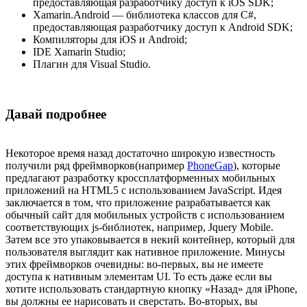
предоставляющая разработчику доступ к iOS SDK;
Xamarin.Android — библиотека классов для C#,
предоставляющая разработчику доступ к Android SDK;
Компиляторы для iOS и Android;
IDE Xamarin Studio;
Плагин для Visual Studio.
Давай подробнее
Некоторое время назад достаточно широкую известность
получили ряд фреймворков(например
PhoneGap
), которые
предлагают разработку кроссплатформенных мобильных
приложений на HTML5 с использованием JavaScript. Идея
заключается в том, что приложение разрабатывается как
обычный сайт для мобильных устройств с использованием
соответствующих js-библиотек, например, Jquery Mobile.
Затем все это упаковывается в некий контейнер, который для
пользователя выглядит как нативное приложение. Минусы
этих фреймворков очевидны: во-первых, вы не имеете
доступа к нативным элементам UI. То есть даже если вы
хотите использовать стандартную кнопку «Назад» для iPhone,
вы должны ее нарисовать и сверстать. Во-вторых, вы