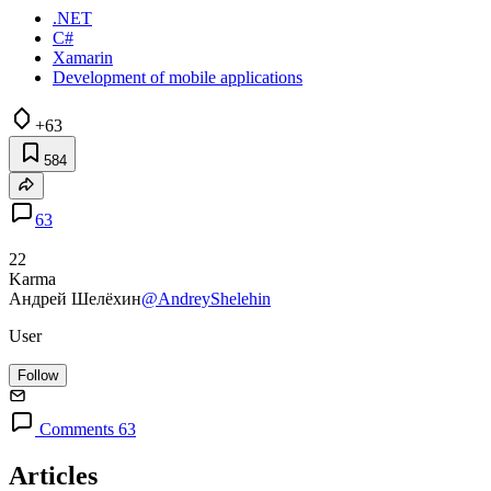
.NET
C#
Xamarin
Development of mobile applications
+63
584
63
22
Karma
Андрей Шелёхин
@AndreyShelehin
User
Follow
Comments 63
Articles