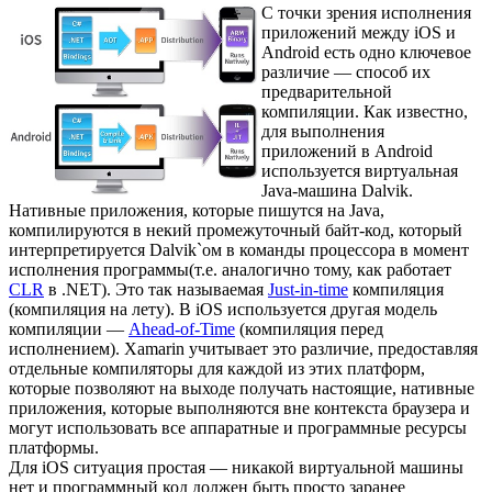
С точки зрения исполнения
приложений между iOS и
Android есть одно ключевое
различие — способ их
предварительной
компиляции. Как известно,
для выполнения
приложений в Android
используется виртуальная
Java-машина Dalvik.
Нативные приложения, которые пишутся на Java,
компилируются в некий промежуточный байт-код, который
интерпретируется Dalvik`ом в команды процессора в момент
исполнения программы(т.е. аналогично тому, как работает
CLR
в .NET). Это так называемая
Just-in-time
компиляция
(компиляция на лету). В iOS используется другая модель
компиляции —
Ahead-of-Time
(компиляция перед
исполнением). Xamarin учитывает это различие, предоставляя
отдельные компиляторы для каждой из этих платформ,
которые позволяют на выходе получать настоящие, нативные
приложения, которые выполняются вне контекста браузера и
могут использовать все аппаратные и программные ресурсы
платформы.
Для iOS ситуация простая — никакой виртуальной машины
нет и программный код должен быть просто заранее