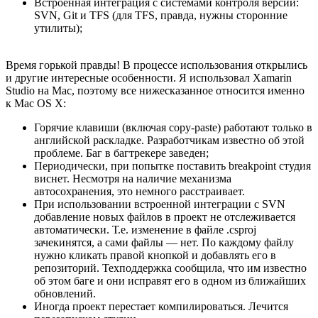
Встроенная интеграция с системами контроля версий:
SVN, Git и TFS (для TFS, правда, нужны сторонние
утилиты);
Время горькой правды! В процессе использования открылись
и другие интересные особенности. Я использовал Xamarin
Studio на Mac, поэтому все нижесказанное относится именно
к Mac OS X:
Горячие клавиши (включая copy-paste) работают только в
английской раскладке. Разработчикам известно об этой
проблеме. Баг в багтрекере заведен;
Периодически, при попытке поставить breakpoint студия
виснет. Несмотря на наличие механизма
автосохранения, это немного расстраивает.
При использовании встроенной интеграции с SVN
добавление новых файлов в проект не отслеживается
автоматически. Т.е. изменение в файле .csproj
зачекинятся, а сами файлы — нет. По каждому файлу
нужно кликать правой кнопкой и добавлять его в
репозиторий. Техподдержка сообщила, что им известно
об этом баге и они исправят его в одном из ближайших
обновлений.
Иногда проект перестает компилироваться. Лечится