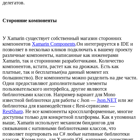
делегатов.
Сторонние компоненты
У Xamarin существует собственный магазин сторонних
компонентов
Xamarin Components
.Он интегрируется в IDE и
позволяет в несколько кликов подключать к вашему проекту
различные компоненты, написанные как инженерами
Xamarin, так и сторонними разработчиками. Количество
компонентов, кстати, растет как на дрожжах. Есть как
платные, так и бесплатные(на данный момент их
большинство). Все компоненты можно разделить на две части.
Одни предоставляют дополнительные элементы
пользовательского интерфейса, другие являются
библиотеками классов. Например вариант для Mono
известной библиотеки для работы с Json —
Json.NET
или же
библиотека для взаимодействия с Rest-сервисами —
RestSharp
. Не все компоненты кроссплатформенные, многие
доступны только для конкретной платформы. Как я упоминал
выше, Xamarin использует механизм биндингов для
связывания с нативными библиотеками классов, что
позволяет портировать на C# любые нативные библиотеки
классов. Кроме того, для Xamarin.iOS, например, существует