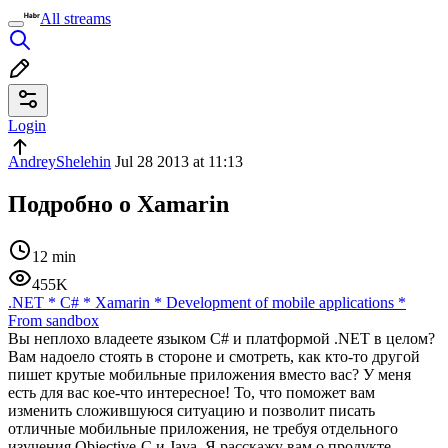
All streams
Login
AndreyShelehin
Jul 28 2013 at 11:13
Подробно о Xamarin
12 min
455K
.NET
*
C#
*
Xamarin
*
Development of mobile applications
*
From sandbox
Вы неплохо владеете языком C# и платформой .NET в целом?
Вам надоело стоять в стороне и смотреть, как кто-то другой
пишет крутые мобильные приложения вместо вас? У меня
есть для вас кое-что интересное! То, что поможет вам
изменить сложившуюся ситуацию и позволит писать
отличные мобильные приложения, не требуя отдельного
изучения Objective-C и Java. Я расскажу вам о продукте