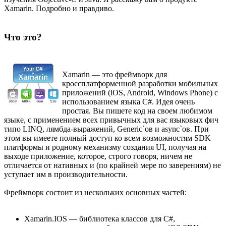
Xamarin. Подробно и правдиво.
Что это?
Xamarin — это фреймворк для
кроссплатформенной разработки мобильных
приложений (iOS, Android, Windows Phone) с
использованием языка C#. Идея очень
простая. Вы пишете код на своем любимом
языке, с применением всех привычных для вас языковых фич
типо LINQ, лямбда-выражений, Generic`ов и async`ов. При
этом вы имеете полный доступ ко всем возможностям SDK
платформы и родному механизму создания UI, получая на
выходе приложение, которое, строго говоря, ничем не
отличается от нативных и (по крайней мере по заверениям) не
уступает им в производительности.
Фреймворк состоит из нескольких основных частей:
Xamarin.IOS — библиотека классов для C#,