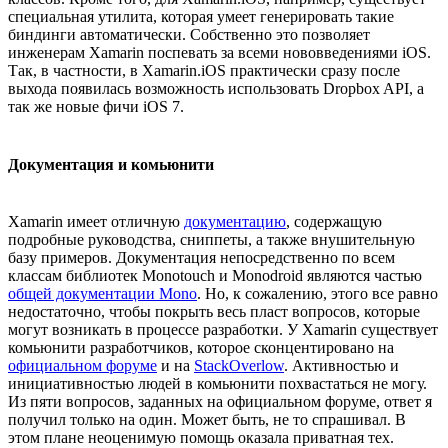
специальная утилита, которая умеет генерировать такие
биндинги автоматически. Собственно это позволяет
инженерам Xamarin поспевать за всеми нововведениями iOS.
Так, в частности, в Xamarin.iOS практически сразу после
выхода появилась возможность использовать Dropbox API, а
так же новые фичи iOS 7.
Документация и комьюнити
Xamarin имеет отличную
документацию
, содержащую
подробные руководства, сниппеты, а также внушительную
базу примеров. Документация непосредственно по всем
классам библиотек Monotouch и Monodroid являются частью
общей документации Mono
. Но, к сожалению, этого все равно
недостаточно, чтобы покрыть весь пласт вопросов, которые
могут возникать в процессе разработки. У Xamarin существует
комьюнити разработчиков, которое сконцентировано на
официальном форуме
и на
StackOverlow
. Активностью и
инициативностью людей в комьюнити похвастаться не могу.
Из пяти вопросов, заданных на официальном форуме, ответ я
получил только на один. Может быть, не то спрашивал. В
этом плане неоценимую помощь оказала приватная тех.