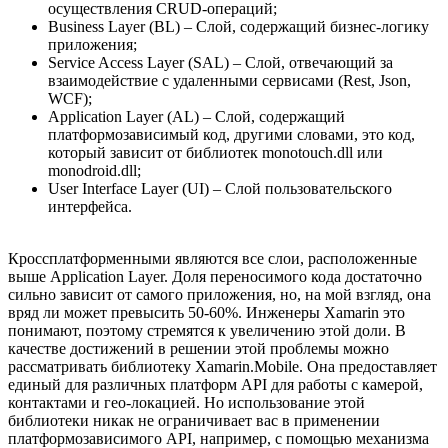
осуществления CRUD-операций;
Business Layer (BL) – Слой, содержащий бизнес-логику
приложения;
Service Access Layer (SAL) – Слой, отвечающий за
взаимодействие с удаленными сервисами (Rest, Json,
WCF);
Application Layer (AL) – Слой, содержащий
платформозависимый код, другими словами, это код,
который зависит от библиотек monotouch.dll или
monodroid.dll;
User Interface Layer (UI) – Слой пользовательского
интерфейса.
Кроссплатформенными являются все слои, расположенные
выше Application Layer. Доля переносимого кода достаточно
сильно зависит от самого приложения, но, на мой взгляд, она
вряд ли может превысить 50-60%. Инженеры Xamarin это
понимают, поэтому стремятся к увеличению этой доли. В
качестве достижений в решении этой проблемы можно
рассматривать библиотеку Xamarin.Mobile. Она предоставляет
единый для различных платформ API для работы с камерой,
контактами и гео-локацией. Но использование этой
библиотеки никак не ограничивает вас в применении
платформозависимого API, например, с помощью механизма