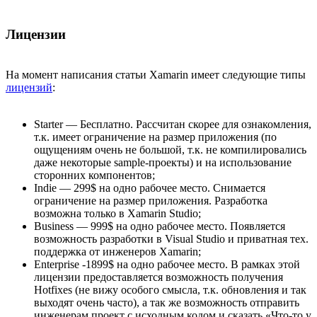
Лицензии
На момент написания статьи Xamarin имеет следующие типы
лицензий
:
Starter — Бесплатно. Рассчитан скорее для ознакомления,
т.к. имеет ограничение на размер приложения (по
ощущениям очень не большой, т.к. не компилировались
даже некоторые sample-проекты) и на использование
сторонних компонентов;
Indie — 299$ на одно рабочее место. Снимается
ограничение на размер приложения. Разработка
возможна только в Xamarin Studio;
Business — 999$ на одно рабочее место. Появляется
возможность разработки в Visual Studio и приватная тех.
поддержка от инженеров Xamarin;
Enterprise -1899$ на одно рабочее место. В рамках этой
лицензии предоставляется возможность получения
Hotfixes (не вижу особого смысла, т.к. обновления и так
выходят очень часто), а так же возможность отправить
инженерам проект с исходным кодом и сказать «Что-то у