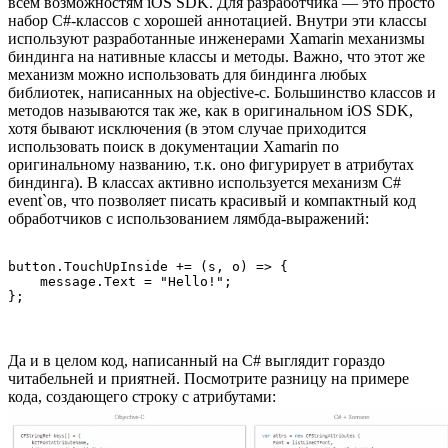
всем возможностям iOS SDK. Для разработчика — это просто
набор C#-классов с хорошей аннотацией. Внутри эти классы
используют разработанные инженерами Xamarin механизмы
биндинга на нативные классы и методы. Важно, что этот же
механизм можно использовать для биндинга любых
библиотек, написанных на objective-c. Большинство классов и
методов называются так же, как в оригинальном iOS SDK,
хотя бывают исключения (в этом случае приходится
использовать поиск в документации Xamarin по
оригинальному названию, т.к. оно фигурирует в атрибутах
биндинга). В классах активно используется механизм C#
event`ов, что позволяет писать красивый и компактный код
обработчиков с использованием лямбда-выражений:
button.TouchUpInside += (s, o) => {

    message.Text = "Hello!";

Да и в целом код, написанный на C# выглядит гораздо
читабельней и приятней. Посмотрите разницу на примере
кода, создающего строку с атрибутами: