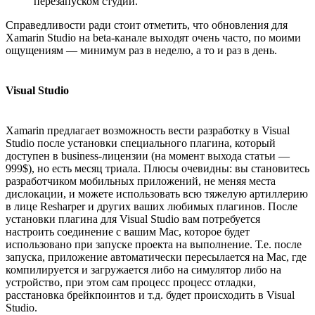
перезапуском студии.
Справедливости ради стоит отметить, что обновления для
Xamarin Studio на beta-канале выходят очень часто, по моими
ощущениям — минимум раз в неделю, а то и раз в день.
Visual Studio
Xamarin предлагает возможность вести разработку в Visual
Studio после установки специального плагина, который
доступен в business-лицензии (на момент выхода статьи —
999$), но есть месяц триала. Плюсы очевидны: вы становитесь
разработчиком мобильных приложений, не меняя места
дислокации, и можете использовать всю тяжелую артиллерию
в лице Resharper и других ваших любимых плагинов. После
установки плагина для Visual Studio вам потребуется
настроить соединение с вашим Mac, которое будет
использовано при запуске проекта на выполнение. Т.е. после
запуска, приложение автоматически пересылается на Mac, где
компилируется и загружается либо на симулятор либо на
устройство, при этом сам процесс процесс отладки,
расстановка брейкпоинтов и т.д. будет происходить в Visual
Studio.