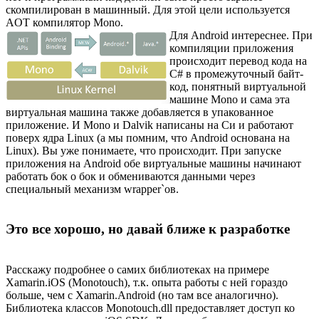
скомпилирован в машинный. Для этой цели используется
AOT компилятор Mono.
Для Android интереснее. При
компиляции приложения
происходит перевод кода на
C# в промежуточный байт-
код, понятный виртуальной
машине Mono и сама эта
виртуальная машина также добавляется в упакованное
приложение. И Mono и Dalvik написаны на Си и работают
поверх ядра Linux (а мы помним, что Android основана на
Linux). Вы уже понимаете, что происходит. При запуске
приложения на Android обе виртуальные машины начинают
работать бок о бок и обмениваются данными через
специальный механизм wrapper`ов.
Это все хорошо, но давай ближе к разработке
Расскажу подробнее о самих библиотеках на примере
Xamarin.iOS (Monotouch), т.к. опыта работы с ней гораздо
больше, чем с Xamarin.Android (но там все аналогично).
Библиотека классов Monotouch.dll предоставляет доступ ко