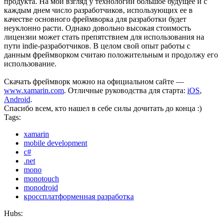
продукта. На мой взгляд у технологии большое будущее и с
каждым днем число разработчиков, использующих ее в
качестве основного фреймворка для разработки будет
неуклонно расти. Однако довольно высокая стоимость
лицензии может стать препятствием для использования на
пути indie-разработчиков. В целом свой опыт работы с
данным фреймворком считаю положительным и продолжу его
использование.
Скачать фреймворк можно на официальном сайте —
www.xamarin.com
. Отличные руководства для старта:
iOS
,
Android
.
Спасибо всем, кто нашел в себе силы дочитать до конца :)
Tags:
xamarin
mobile development
c#
.net
mono
monotouch
monodroid
кроссплатформенная разработка
Hubs: