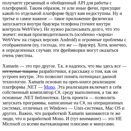
получаете урезанный и обобщенный API для работы с
платформой. Таким образом, те или иные фичи, присущие
какой-то отдельной платформе будут вам недоступны. Ну и
третье и самое важное — такое приложение физически
запускается внутри браузера телефона (точнее внутри
контрола WebView). Не нужно расписывать долго, что это
значит: низкая производительность (особенно «хорош»
WebView на старых версиях Android) и огромные проблемы с
отображением (ну, господа, это же — браузер). Хотя, конечно,
в определенных случаях эти фреймворки могут оказаться
очень уместны.
Xamarin — это про другое. Т.к. я надеюсь, что мы здесь все —
неглупые пацаны
разработчики, я расскажу о том, как он
устроен внутри. Это позволит понять потенциал данной
технологии. Xamarin основан на open-source реализации
платформы .NET —
Mono
. Эта реализация включает в себя
собственный компилятор C#, среду выполнения, а так же
основные .NET библиотеки. Цель проекта — позволить
запускать программы, написанные на C#, на операционных
системах, отличных от Windows — Unix-системах, Mac OS и
других. Важно, что разработкой Xamarin занимаются те же
люди, что и разработкой Mono. И (тут внимание) — это НЕ
Microsoft со всеми вытекающими плюсами и минусами.