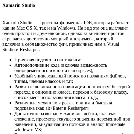
Xamarin Studio
Xamarin Studio — кроссплатформенная IDE, которая работает
как на Mac OS X, так и на Windows. На вид эта она выглядит
очень простой и дружелюбной, однако за внешней простой
скрывается достаточно мощный инструмент, который
включил в себя множество фич, привычных нам в Visual
Studio и Resharper:
Приятная подсветка синтаксиса;
Автодополнение кода (включая возможность
одновременного импорта namespaces);
Удобный универсальный поиск по названиям файлов,
типам, членам классов и т.п;
Развитые возможности навигации по проекту: Быстрый
переход к описанию класса, переход к базовому классу,
список мест использования класса и т.д.;
Различные механизмы рефакторинга и быстрая
подсказка (как alt+Enter в Resharper);
Достаточно развитые механизмы дебага, включая
слежение, просмотр текущего значения переменной при
наведении, визуализацию потоков и аналог Immediate
window в VS;