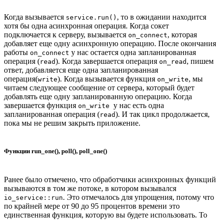
Когда вызывается
, то в ожидании находится
service.run()
хотя бы одна асинхронная операция. Когда сокет
подключается к серверу, вызывается
, которая
on_connect
добавляет еще одну асинхронную операцию. После окончания
работы
у нас остается одна запланированная
on_connect
операция (
). Когда завершается операция
, пишем
read
on_read
ответ, добавляется еще одна запланированная
операция(
). Когда вызывается функция
, мы
write
on_write
читаем следующее сообщение от сервера, который будет
добавлять еще одну запланированную операцию. Когда
завершается функция
у нас есть одна
on_write
запланированная операция (
). И так цикл продолжается,
read
пока мы не решим закрыть приложение.
Функции run_one(), poll(), poll_one()
Ранее было отмечено, что обработчики асинхронных функций
вызываются в том же потоке, в котором вызывался
. Это отмечалось для упрощения, потому что
io_service::run
по крайней мере от 90 до 95 процентов времени это
единственная функция, которую вы будете использовать. То