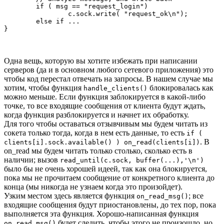
	if ( msg == "request_login")

		c.sock.write( "request_ok\n");

	else if ...

Одна вещь, которую вы хотите избежать при написании
серверов (да и в основном любого сетевого приложения) это
чтобы код перестал отвечать на запросы. В нашем случае мы
хотим, чтобы функция
блокировалась как
handle_clients()
можно меньше. Если функция заблокируется в какой-либо
точке, то все входящие сообщения от клиента будут ждать,
когда функция разблокируется и начнет их обработку.
Для того чтобы оставаться отзывчивым мы будем читать из
сокета только тогда, когда в нем есть данные, то есть
if (
. В
clients[i].sock.available() ) on_read(clients[i])
on_read мы будем читать только столько, сколько есть в
наличии; вызов
read_until(c.sock, buffer(...),'\n')
было бы не очень хорошей идеей, так как она блокируется,
пока мы не прочитаем сообщение от конкретного клиента до
конца (мы никогда не узнаем когда это произойдет).
Узким местом здесь является функция
; все
on_read_msg()
входящие сообщения будут приостановлены, до тех пор, пока
выполняется эта функция. Хорошо-написанная функция
будет следить, чтобы этого не произошло, но
on_read_msg()