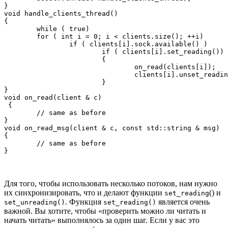
}

void handle_clients_thread() 

{

	while ( true)

	for ( int i = 0; i < clients.size(); ++i)

		if ( clients[i].sock.available() ) 

			if ( clients[i].set_reading()) 

			{

				on_read(clients[i]); 

				clients[i].unset_reading();

			}

}

void on_read(client & c)

 {

	// same as before

}

void on_read_msg(client & c, const std::string & msg) 

{

	// same as before

Для того, чтобы использовать несколько потоков, нам нужно
их синхронизировать, что и делают функции
() и
set_reading
. Функция
является очень
set_unreading()
set_reading()
важной. Вы хотите, чтобы «проверить можно ли читать и
начать читать» выполнялось за один шаг. Если у вас это