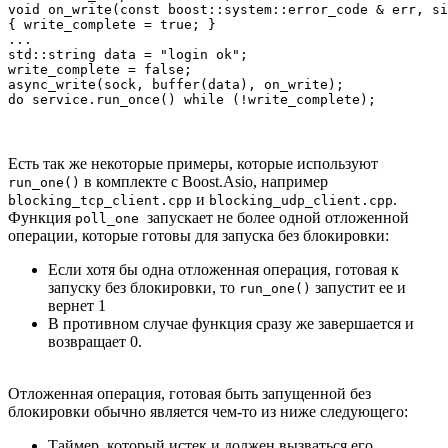
void on_write(const boost::system::error_code & err, si
{ write_complete = true; }

...

std::string data = "login ok";

write_complete = false;

async_write(sock, buffer(data), on_write);

Есть так же некоторые примеры, которые используют
в комплекте с Boost.Asio, например
run_one()
и
.
blocking_tcp_client.cpp
blocking_udp_client.cpp
Функция
запускает не более одной отложенной
poll_one
операции, которые готовы для запуска без блокировки:
Если хотя бы одна отложенная операция, готовая к
запуску без блокировки, то
запустит ее и
run_one()
вернет 1
В противном случае функция сразу же завершается и
возвращает 0.
Отложенная операция, готовая быть запущенной без
блокировки обычно является чем-то из ниже следующего:
Таймер, который истек и должен вызваться его