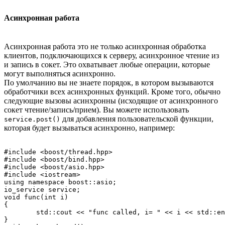
Асинхронная работа
Асинхронная работа это не только асинхронная обработка
клиентов, подключающихся к серверу, асинхронное чтение из
и запись в сокет. Это охватывает любые операции, которые
могут выполняться асинхронно.
По умолчанию вы не знаете порядок, в котором вызываются
обработчики всех асинхронных функций. Кроме того, обычно
следующие вызовы асинхронны (исходящие от асинхронного
сокет чтение/запись/прием). Вы можете использовать
для добавления пользовательской функции,
service.post()
которая будет вызываться асинхронно, например:
#include <boost/thread.hpp>

#include <boost/bind.hpp>

#include <boost/asio.hpp>

#include <iostream>

using namespace boost::asio;

io_service service;

void func(int i) 

{

	std::cout << "func called, i= " << i << std::endl;

}
