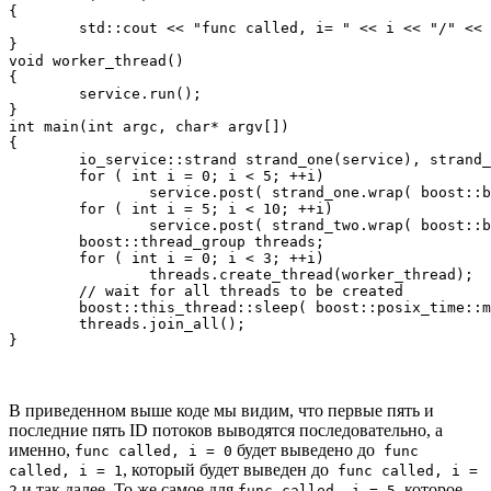
{

	std::cout << "func called, i= " << i << "/" << boost::this_thread::get_id() << std::endl;

}

void worker_thread() 

{

	service.run();

}

int main(int argc, char* argv[])

{

	io_service::strand strand_one(service), strand_two(service);

	for ( int i = 0; i < 5; ++i)

		service.post( strand_one.wrap( boost::bind(func, i)));

	for ( int i = 5; i < 10; ++i)

		service.post( strand_two.wrap( boost::bind(func, i)));

	boost::thread_group threads;

	for ( int i = 0; i < 3; ++i)

		threads.create_thread(worker_thread);

	// wait for all threads to be created

	boost::this_thread::sleep( boost::posix_time::millisec(500));

	threads.join_all();

В приведенном выше коде мы видим, что первые пять и
последние пять ID потоков выводятся последовательно, а
именно,
будет выведено до
func called, i = 0
func
, который будет выведен до
called, i = 1
func called, i =
и так далее. То же самое для
, которое
2
func called, i = 5