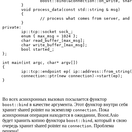
		boost::bind(&connection::on_write, shared_from_this(), _1, _2));

	}

	void process_data(const std::string & msg) 

	{

		// process what comes from server, and then perform another write

	}

private:

	ip::tcp::socket sock_;

	enum { max_msg = 1024 };

	char read_buffer_[max_msg];

	char write_buffer_[max_msg];

	bool started_;

};

int main(int argc, char* argv[]) 

{

	ip::tcp::endpoint ep( ip::address::from_string("127.0.0.1"), 8001);

	connection::ptr(new connection)->start(ep);

Во всех асинхронных вызовах посылается функтор
в качестве аргумента. Этот функтор внутри себя
boost::bind
хранит shared pointer на экземпляр
. Пока
connection
асинхронная операция находится в ожидании, Boost.Asio
будет хранить копию функтора
, который в свою
boost::bind
очередь хранит shared pointer на
. Проблема
connection
решена!