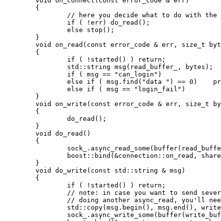
	void on_connect(const error_code & err) 

	{

		// here you decide what to do with the connection: read or write

		if ( !err) do_read();

		else stop();

	}

	void on_read(const error_code & err, size_t bytes) 

	{

		if ( !started() ) return;

		std::string msg(read_buffer_, bytes);

		if ( msg == "can_login")               do_write("access_data");

		else if ( msg.find("data ") == 0)    process_data(msg);

		else if ( msg == "login_fail")         stop();

	}

	void on_write(const error_code & err, size_t bytes) 

	{

		do_read();

	}

	void do_read() 

	{

		sock_.async_read_some(buffer(read_buffer_), 

		boost::bind(&connection::on_read, shared_from_this(), _1, _2));

	}

	void do_write(const std::string & msg) 

	{

		if ( !started() ) return;

		// note: in case you want to send several messages before 

		// doing another async_read, you'll need several write buffers!

		std::copy(msg.begin(), msg.end(), write_buffer_);

		sock_.async_write_some(buffer(write_buffer_, msg.size()), 
