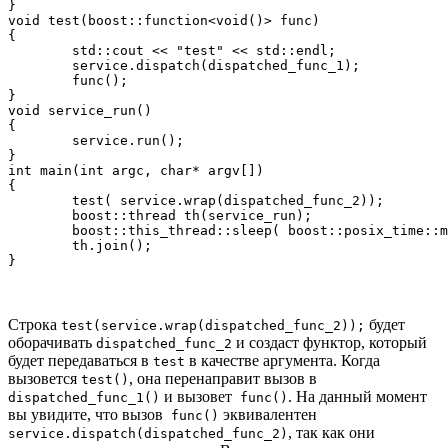
}

void test(boost::function<void()> func) 

{

	std::cout << "test" << std::endl;

	service.dispatch(dispatched_func_1);

	func();

}

void service_run() 

{

	service.run();

}

int main(int argc, char* argv[]) 

{

	test( service.wrap(dispatched_func_2));

	boost::thread th(service_run);

	boost::this_thread::sleep( boost::posix_time::millisec(500));

	th.join();

Строка
будет
test(service.wrap(dispatched_func_2));
оборачивать
и создаст функтор, который
dispatched_func_2
будет передаваться в
в качестве аргумента. Когда
test
вызовется
, она перенаправит вызов в
test()
и вызовет
. На данный момент
dispatched_func_1()
func()
вы увидите, что вызов
эквивалентен
func()
, так как они
service.dispatch(dispatched_func_2)