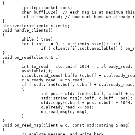
{

	ip::tcp::socket sock;

	char buff[1024]; // each msg is at maximum this size

	int already_read; // how much have we already read?

};

std::vector<client> clients;

void handle_clients() 

{

	while ( true)

	for ( int i = 0; i < clients.size(); ++i)

		if ( clients[i].sock.available() ) on_read(clients[i]);

}

void on_read(client & c) 

{

	int to_read = std::min( 1024 - c.already_read, c.sock.

	available());

	c.sock.read_some( buffer(c.buff + c.already_read, to_read));

	c.already_read += to_read;

	if ( std::find(c.buff, c.buff + c.already_read, '\n') < c.buff + c.already_read) 

	{

		int pos = std::find(c.buff, c.buff + c.already_read, '\n') - c.buff;

		std::string msg(c.buff, c.buff + pos);

		std::copy(c.buff + pos, c.buff + 1024, c.buff);

		c.already_read -= pos;

		on_read_msg(c, msg);

	}

}

void on_read_msg(client & c, const std::string & msg) 

{

	// analyze message, and write back
