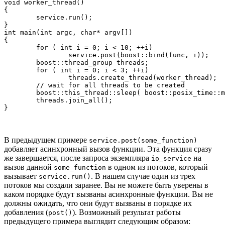
void worker_thread() 

{

	service.run();

}

int main(int argc, char* argv[]) 

{

	for ( int i = 0; i < 10; ++i)

		service.post(boost::bind(func, i));

	boost::thread_group threads;

	for ( int i = 0; i < 3; ++i)

		threads.create_thread(worker_thread);

	// wait for all threads to be created

	boost::this_thread::sleep( boost::posix_time::millisec(500));

	threads.join_all();

В предыдущем примере
service.post(some_function)
добавляет асинхронный вызов функции. Эта функция сразу
же завершается, после запроса экземпляра
на
io_service
вызов данной
в одном из потоков, который
some_function
вызывает
. В нашем случае один из трех
service.run()
потоков мы создали заранее. Вы не можете быть уверены в
каком порядке будут вызваны асинхронные функции. Вы не
должны ожидать, что они будут вызваны в порядке их
добавления (
). Возможный результат работы
post()
предыдущего примера выглядит следующим образом: