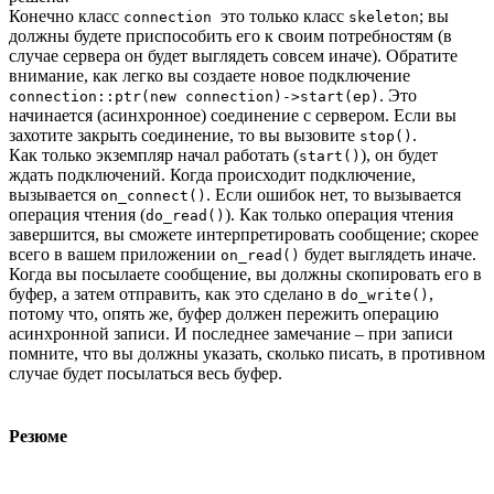
Конечно класс
это только класс
; вы
connection
skeleton
должны будете приспособить его к своим потребностям (в
случае сервера он будет выглядеть совсем иначе). Обратите
внимание, как легко вы создаете новое подключение
. Это
connection::ptr(new connection)->start(ep)
начинается (асинхронное) соединение с сервером. Если вы
захотите закрыть соединение, то вы вызовите
.
stop()
Как только экземпляр начал работать (
), он будет
start()
ждать подключений. Когда происходит подключение,
вызывается
. Если ошибок нет, то вызывается
on_connect()
операция чтения (
). Как только операция чтения
do_read()
завершится, вы сможете интерпретировать сообщение; скорее
всего в вашем приложении
будет выглядеть иначе.
on_read()
Когда вы посылаете сообщение, вы должны скопировать его в
буфер, а затем отправить, как это сделано в
,
do_write()
потому что, опять же, буфер должен пережить операцию
асинхронной записи. И последнее замечание – при записи
помните, что вы должны указать, сколько писать, в противном
случае будет посылаться весь буфер.
Резюме