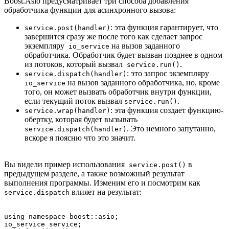
Boost.Asio предусматривает три способа добавления
обработчика функции для асинхронного вызова:
: эта функция гарантирует, что
service.post(handler)
завершится сразу же после того как сделает запрос
экземпляру
на вызов заданного
io_service
обработчика. Обработчик будет вызван позднее в одном
из потоков, который вызвал
.
service.run()
: это запрос экземпляру
service.dispatch(handler)
на вызов заданного обработчика, но, кроме
io_service
того, он может вызвать обработчик внутри функции,
если текущий поток вызвал
.
service.run()
: эта функция создает функцию-
service.wrap(handler)
обертку, которая будет вызывать
. Это немного запутанно,
service.dispatch(handler)
вскоре я поясню что это значит.
Вы видели пример использования
в
service.post()
предыдущем разделе, а также возможный результат
выполнения программы. Изменим его и посмотрим как
влияет на результат:
service.dispatch
using namespace boost::asio;

io_service service;
