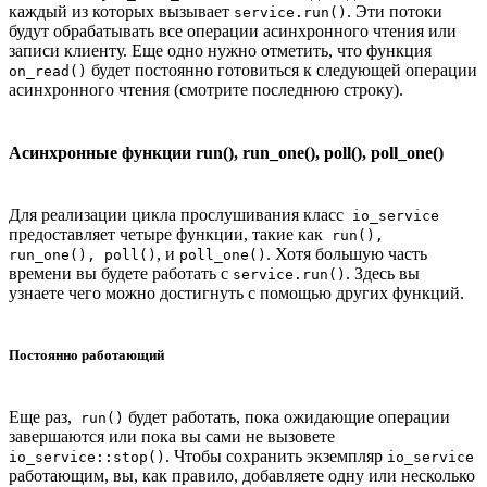
каждый из которых вызывает
. Эти потоки
service.run()
будут обрабатывать все операции асинхронного чтения или
записи клиенту. Еще одно нужно отметить, что функция
будет постоянно готовиться к следующей операции
on_read()
асинхронного чтения (смотрите последнюю строку).
Асинхронные функции run(), run_one(), poll(), poll_one()
Для реализации цикла прослушивания класс
io_service
предоставляет четыре функции, такие как
run(),
, и
. Хотя большую часть
run_one(), poll()
poll_one()
времени вы будете работать с
. Здесь вы
service.run()
узнаете чего можно достигнуть с помощью других функций.
Постоянно работающий
Еще раз,
будет работать, пока ожидающие операции
run()
завершаются или пока вы сами не вызовете
. Чтобы сохранить экземпляр
io_service::stop()
io_service
работающим, вы, как правило, добавляете одну или несколько