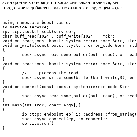
асинхронных операций и когда они заканчиваются, вы
продолжаете добавлять, как показано в следующем коде:
using namespace boost::asio;

io_service service;

ip::tcp::socket sock(service);

char buff_read[1024], buff_write[1024] = "ok";

void on_read(const boost::system::error_code &err, std:
void on_write(const boost::system::error_code &err, std
{

	sock.async_read_some(buffer(buff_read), on_read);

}

void on_read(const boost::system::error_code &err, std:
{

	// ... process the read ...

	sock.async_write_some(buffer(buff_write,3), on_write);

}

void on_connect(const boost::system::error_code &err) 

{

	sock.async_read_some(buffer(buff_read), on_read);

}

int main(int argc, char* argv[]) 

{

	ip::tcp::endpoint ep( ip::address::from_string("127.0.0.1"), 2001);

	sock.async_connect(ep, on_connect);

	service.run();
