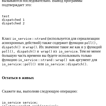
вызываются последовательно. Вывод программы
подтверждает это:
test

dispatched 1

Класс
(используется для сериализации
io_service::strand
асинхронных действий) также содержит функции
poll(),
и
. Их значение такое же как и у функций
dispatch()
wrap()
и
из
. Тем не менее
poll(), dispatch()
wrap()
io_service
большую часть времени вы будете использовать только
функцию
как аргумент для
io_service::strand::wrap()
или
.
io_service::poll()
io_service::dispatch()
Остаться в живых
Скажете вы, выполняя следующую операцию:
io_service service;
