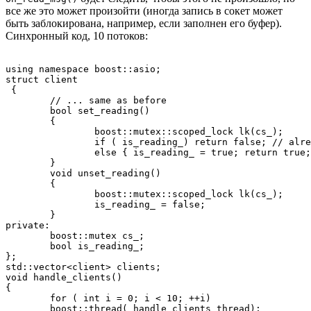
все же это может произойти (иногда запись в сокет может
быть заблокирована, например, если заполнен его буфер).
Синхронный код, 10 потоков:
using namespace boost::asio;

struct client

 {

	// ... same as before

	bool set_reading() 

	{

		boost::mutex::scoped_lock lk(cs_); 

		if ( is_reading_) return false; // already reading

		else { is_reading_ = true; return true; }

	}

	void unset_reading()

 	{

		boost::mutex::scoped_lock lk(cs_); 

		is_reading_ = false;

	}

private:

	boost::mutex cs_;

	bool is_reading_;

};

std::vector<client> clients;

void handle_clients() 

{

	for ( int i = 0; i < 10; ++i)

	boost::thread( handle_clients_thread);
