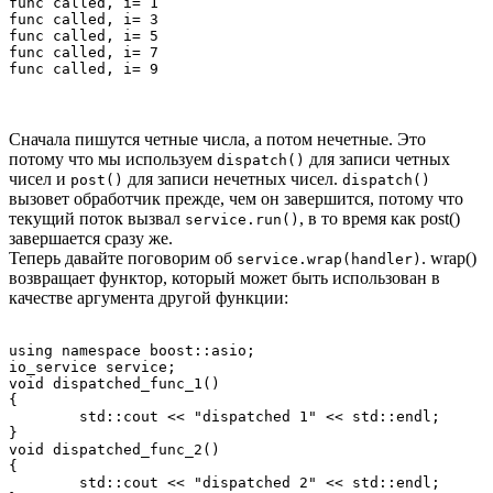
func called, i= 1

func called, i= 3

func called, i= 5

func called, i= 7

Сначала пишутся четные числа, а потом нечетные. Это
потому что мы используем
для записи четных
dispatch()
чисел и
для записи нечетных чисел.
post()
dispatch()
вызовет обработчик прежде, чем он завершится, потому что
текущий поток вызвал
, в то время как post()
service.run()
завершается сразу же.
Теперь давайте поговорим об
. wrap()
service.wrap(handler)
возвращает функтор, который может быть использован в
качестве аргумента другой функции:
using namespace boost::asio;

io_service service;

void dispatched_func_1() 

{

	std::cout << "dispatched 1" << std::endl;

}

void dispatched_func_2() 

{

	std::cout << "dispatched 2" << std::endl;
