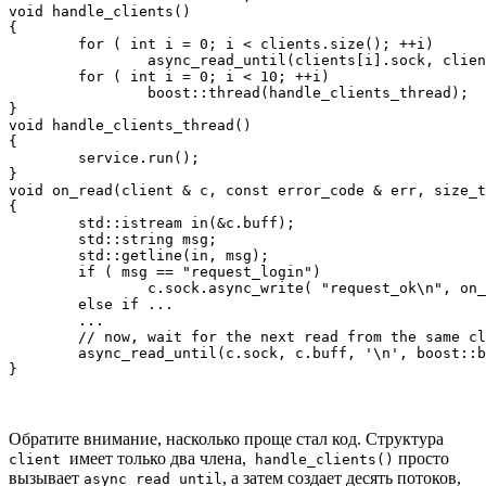
void handle_clients() 

{

	for ( int i = 0; i < clients.size(); ++i)

		async_read_until(clients[i].sock, clients[i].buff, '\n', boost::bind(on_read, clients[i], _1, _2));

	for ( int i = 0; i < 10; ++i)

		boost::thread(handle_clients_thread);

}

void handle_clients_thread() 

{

	service.run();

}

void on_read(client & c, const error_code & err, size_t
{

	std::istream in(&c.buff);

	std::string msg;

	std::getline(in, msg);

	if ( msg == "request_login")

		c.sock.async_write( "request_ok\n", on_write);

	else if ...

	...

	// now, wait for the next read from the same client

	async_read_until(c.sock, c.buff, '\n', boost::bind(on_read, c, _1, _2));

Обратите внимание, насколько проще стал код. Структура
имеет только два члена,
просто
client
handle_clients()
вызывает
, а затем создает десять потоков,
async_read_until