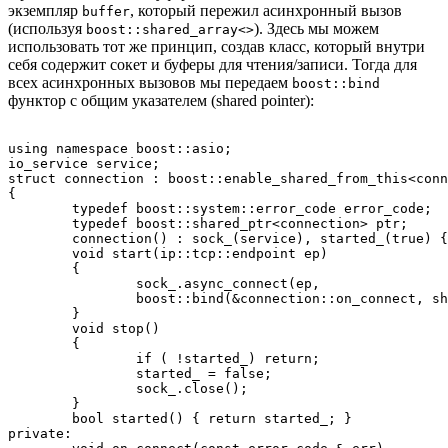
экземпляр
, который пережил асинхронный вызов
buffer
(используя
). Здесь мы можем
boost::shared_array<>
использовать тот же принцип, создав класс, который внутри
себя содержит сокет и буферы для чтения/записи. Тогда для
всех асинхронных вызовов мы передаем
boost::bind
функтор с общим указателем (shared pointer):
using namespace boost::asio;

io_service service;

struct connection : boost::enable_shared_from_this<conn
{

	typedef boost::system::error_code error_code;

	typedef boost::shared_ptr<connection> ptr;

	connection() : sock_(service), started_(true) {}

	void start(ip::tcp::endpoint ep) 

	{

		sock_.async_connect(ep, 

		boost::bind(&connection::on_connect, shared_from_this(), _1));

	}

	void stop() 

	{

		if ( !started_) return;

		started_ = false;

		sock_.close();

	}

	bool started() { return started_; }

private:
