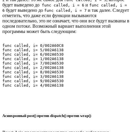
будет выведено до
и
func called, i = 6
func called, i =
будет выведено до
и так далее. Следует
6
func called, i = 7
отметить, что даже если функции вызываются
последовательно, это не означает, что они все будут вызваны в
одном потоке. Возможный вариант выполнения этой
программы может быть следующим:
func called, i= 0/002A60C8

func called, i= 5/002A6138

func called, i= 6/002A6530

func called, i= 1/002A6138

func called, i= 7/002A6530

func called, i= 2/002A6138

func called, i= 8/002A6530

func called, i= 3/002A6138

func called, i= 9/002A6530

Асинхронный post() против dispatch() против wrap()