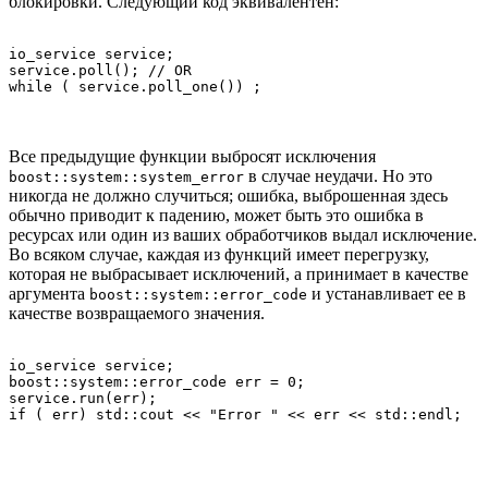
блокировки. Следующий код эквивалентен:
io_service service;

service.poll(); // OR

Все предыдущие функции выбросят исключения
в случае неудачи. Но это
boost::system::system_error
никогда не должно случиться; ошибка, выброшенная здесь
обычно приводит к падению, может быть это ошибка в
ресурсах или один из ваших обработчиков выдал исключение.
Во всяком случае, каждая из функций имеет перегрузку,
которая не выбрасывает исключений, а принимает в качестве
аргумента
и устанавливает ее в
boost::system::error_code
качестве возвращаемого значения.
io_service service;

boost::system::error_code err = 0;

service.run(err);
