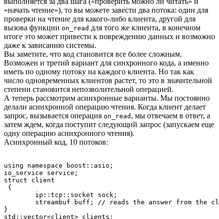
выполняется за два шага («проверить можно ли читать» и
«начать чтение»), то вы можете завести два потока: один для
проверки на чтение для какого-либо клиента, другой для
вызова функции
для того же клиента, в конечном
on_read
итоге это может привести к повреждению данных и возможно
даже к зависанию системы.
Вы заметите, что код становится все более сложным.
Возможен и третий вариант для синхронного кода, а именно
иметь по одному потоку на каждого клиента. Но так как
число одновременных клиентов растет, то это в значительной
степени становится непозволительной операцией.
А теперь рассмотрим асинхронные варианты. Мы постоянно
делали асинхронной операцию чтения. Когда клиент делает
запрос, вызывается операция
, мы отвечаем в ответ, а
on_read
затем ждем, когда поступит следующий запрос (запускаем еще
одну операцию асинхронного чтения).
Асинхронный код, 10 потоков:
using namespace boost::asio;

io_service service;

struct client

 {

	ip::tcp::socket sock;

	streambuf buff; // reads the answer from the client

}

std::vector<client> clients;
