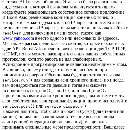
Сетевое API весьма обширно. Эта глава была реализована в
виде ссылки, к которой вы должны вернуться в то время,
когда будете реализовывать собственное сетевое приложение.
В Boost.Asio реализована концепция конечных точек, о
которых вы можете думать как об IP адресе и порте. Если вы
не знаете точного IP адреса, то вы можете использовать объект
для включения имени хоста, такого как
resolver
www.yahoo.com
вместо одного или нескольких IP адресов.
Мы так же рассмотрели классы сокетов, которые находятся в
ядре API. Boost.Asio предоставляет реализации для TCP, UDP,
и ICMP, но вы можете расширить его для ваших собственных
протоколов, хотя это работа не для слабонервных.
Асинхронное программирование является необходимым злом.
Вы видели, почему иногда это нужно, особенно при
написании серверов. Обычно вам будет достаточно вызова
для создания асинхронного цикла, но иногда
service.run()
вам понадобиться пойти дальше и тогда вы сможете
использовать
, или
.
run_one(), poll()
poll_one()
При использовании асинхронного подхода вы можете иметь
свои собственные асинхронные функции, просто используйте
или
.
service.post()
service.dispatch()
Наконец для того, чтобы оба и сокет и буфер (для чтения или
записи) оставались валидными в течение всего периода
асинхронной операции (до завершения), мы должны
принимать специальные меры предосторожности. Ваш класс