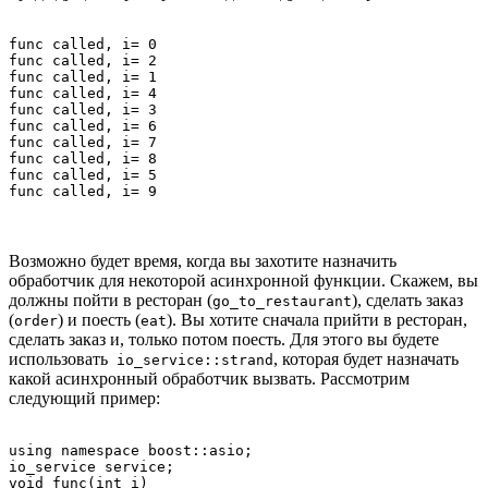
func called, i= 0

func called, i= 2

func called, i= 1

func called, i= 4

func called, i= 3

func called, i= 6

func called, i= 7

func called, i= 8

func called, i= 5

Возможно будет время, когда вы захотите назначить
обработчик для некоторой асинхронной функции. Скажем, вы
должны пойти в ресторан (
), сделать заказ
go_to_restaurant
(
) и поесть (
). Вы хотите сначала прийти в ресторан,
order
eat
сделать заказ и, только потом поесть. Для этого вы будете
использовать
, которая будет назначать
io_service::strand
какой асинхронный обработчик вызвать. Рассмотрим
следующий пример:
using namespace boost::asio;

io_service service;

void func(int i) 
