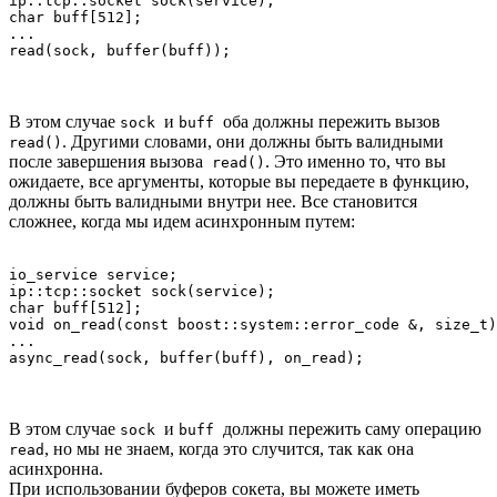
ip::tcp::socket sock(service);

char buff[512];

...

В этом случае
и
оба должны пережить вызов
sock
buff
. Другими словами, они должны быть валидными
read()
после завершения вызова
. Это именно то, что вы
read()
ожидаете, все аргументы, которые вы передаете в функцию,
должны быть валидными внутри нее. Все становится
сложнее, когда мы идем асинхронным путем:
io_service service;

ip::tcp::socket sock(service);

char buff[512];

void on_read(const boost::system::error_code &, size_t)
...

В этом случае
и
должны пережить саму операцию
sock
buff
, но мы не знаем, когда это случится, так как она
read
асинхронна.
При использовании буферов сокета, вы можете иметь