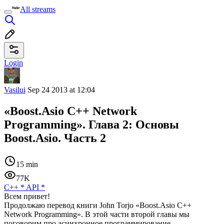
All streams
Login
Vasilui
Sep 24 2013 at 12:04
«Boost.Asio C++ Network
Programming». Глава 2: Основы
Boost.Asio. Часть 2
15 min
77K
C++
*
API
*
Всем привет!
Продолжаю перевод книги John Torjo «Boost.Asio C++
Network Programming». В этой части второй главы мы
поговорим про асинхронное программирование.