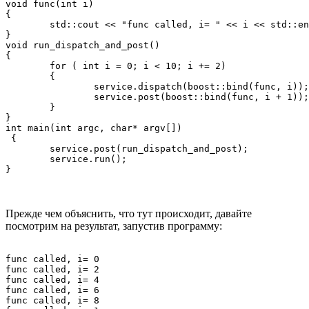
void func(int i) 

{

	std::cout << "func called, i= " << i << std::endl;

}

void run_dispatch_and_post() 

{

	for ( int i = 0; i < 10; i += 2) 

	{

		service.dispatch(boost::bind(func, i));

		service.post(boost::bind(func, i + 1));

	}

}

int main(int argc, char* argv[])

 {

	service.post(run_dispatch_and_post);

	service.run();

Прежде чем объяснить, что тут происходит, давайте
посмотрим на результат, запустив программу:
func called, i= 0

func called, i= 2

func called, i= 4

func called, i= 6

func called, i= 8
