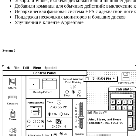
Ускорили Finder, включая дисковый кэш и minifinder для 
Добавили команды для обычных действий: выключение ко
Иерархическая файловая система HFS с адекватной логи
Поддержка нескольких мониторов и больших дисков
Улучшения в клиенте AppleShare
System 6