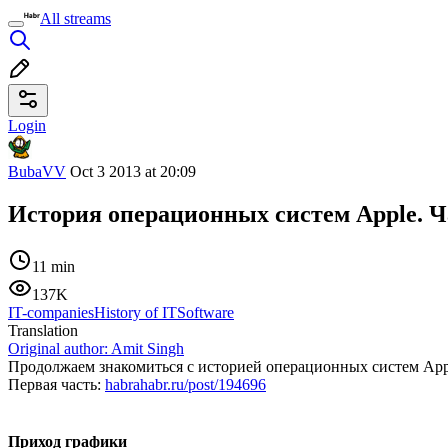
All streams
Login
BubaVV
Oct 3 2013 at 20:09
История операционных систем Apple. Ча
11 min
137K
IT-companies
History of IT
Software
Translation
Original author:
Amit Singh
Продолжаем знакомиться с историей операционных систем Apple
Первая часть:
habrahabr.ru/post/194696
Приход графики