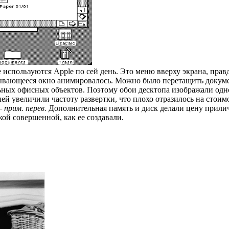
 используются Apple по сей день. Это меню вверху экрана, прав
рывающееся окно анимировалось. Можно было перетащить докумен
ьных офисных объектов. Поэтому обои десктопа изображали одн
лей увеличили частоту развертки, что плохо отразилось на стои
прим. перев.
Дополнительная память и диск делали цену прилич
кой совершенной, как ее создавали.