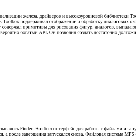
иализации железа, драйверов и высокоуровневой библиотеки To
. Toolbox поддерживал отображение и обработку диалоговых око
aw содержал примитивы для рисования фигур, диалогов, выпадаю
невероятно богатый API. Он позволил создать достаточно долго
зывалось Finder. Это был интерфейс для работы с файлами и за
ся, а после завершения запускался снова. Файловая система MFS 