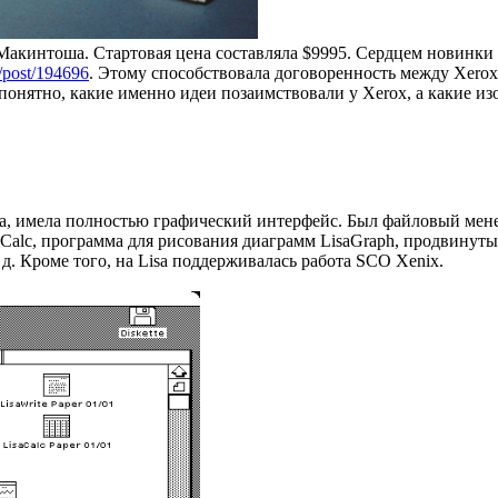
до Макинтоша. Стартовая цена составляла $9995. Сердцем новинк
/post/194696
. Этому способствовала договоренность между Xerox
понятно, какие именно идеи позаимствовали у Xerox, а какие и
ера, имела полностью графический интерфейс. Был файловый мен
lc, программа для рисования диаграмм LisaGraph, продвинутый р
 д. Кроме того, на Lisa поддерживалась работа SCO Xenix.