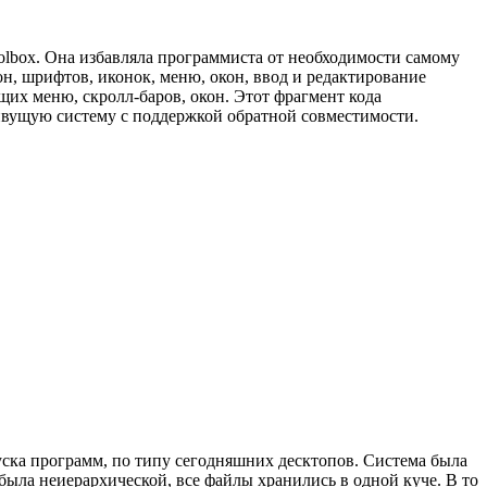
olbox. Она избавляла программиста от необходимости самому
н, шрифтов, иконок, меню, окон, ввод и редактирование
щих меню, скролл-баров, окон. Этот фрагмент кода
живущую систему с поддержкой обратной совместимости.
пуска программ, по типу сегодняшних десктопов. Система была
была неиерархической, все файлы хранились в одной куче. В то