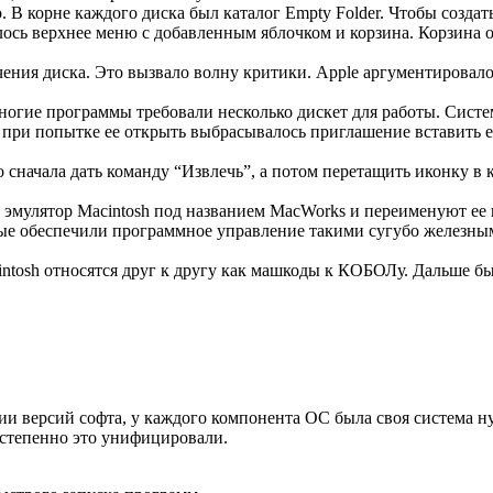
В корне каждого диска был каталог Empty Folder. Чтобы создать
алось верхнее меню с добавленным яблочком и корзина. Корзина 
ечения диска. Это вызвало волну критики. Apple аргументировал
многие программы требовали несколько дискет для работы. Сист
а при попытке ее открыть выбрасывалось приглашение вставить е
 сначала дать команду “Извлечь”, а потом перетащить иконку в 
 эмулятор Macintosh под названием MacWorks и переименуют ее 
ые обеспечили программное управление такими сугубо железным
intosh относятся друг к другу как машкоды к КОБОЛу. Дальше 
ции версий софта, у каждого компонента ОС была своя система 
. Постепенно это унифицировали.