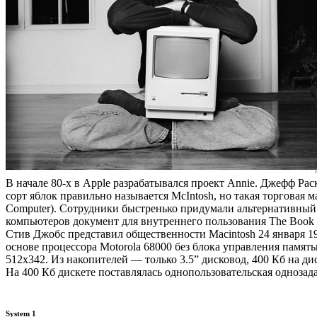
В начале 80-х в Apple разрабатывался проект Annie. Джефф Рас
сорт яблок правильно называется McIntosh, но такая торговая
Computer). Сотрудники быстренько придумали альтернативный 
компьютеров документ для внутреннего пользования The Book o
Стив Джобс представил общественности Macintosh 24 января 19
основе процессора Motorola 68000 без блока управления памя
512х342. Из накопителей — только 3.5” дисковод, 400 Кб на дис
На 400 Кб дискете поставлялась однопользовательская однозада
System 1