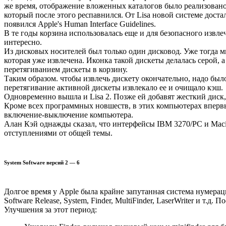
же время, отображение вложенных каталогов было реализовано. 
который после этого респавнился. От Lisa новой системе дост
появился Apple's Human Interface Guidelines.
В те годы корзина использовалась еще и для безопасного извл
интересно.
Из дисковых носителей был только один дисковод. Уже тогда 
которая уже извлечена. Иконка такой дискеты делалась серой, 
перетягиванием дискеты в корзину.
Таким образом. чтобы извлечь дискету окончательно, надо было
перетягивание активной дискеты извлекало ее и очищало кэш.
Одновременно вышла и Lisa 2. Позже ей добавят жесткий диск,
Кроме всех программных новшеств, в этих компьютерах вперв
включение-выключение компьютера.
Алан Кэй однажды сказал, что интерфейсы IBM 3270/PC и Mac
отступлениями от общей темы.
System Software версий 2 — 6
Долгое время у Apple была крайне запутанная система нумера
Software Release, System, Finder, MultiFinder, LaserWriter и т.д
Улучшения за этот период: