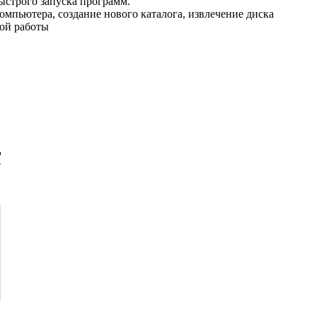
быстрого запуска программ.
мпьютера, создание нового каталога, извлечение диска
кой работы