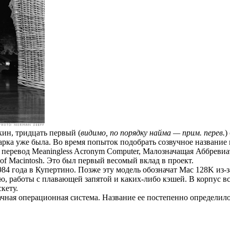
кин, тридцать первый (
видимо, по порядку найма — прим. перев.
)
 марка уже была. Во время попыток подобрать созвучное названи
перевод Meaningless Acronym Computer, Малозначащая Аббревиа
f Macintosh. Это был первый весомый вклад в проект.
84 года в Купертино. Позже эту модель обозначат Mac 128K из-
тью, работы с плавающей запятой и каких-либо кэшей. В корпус
кету.
чная операционная система. Название ее постепенно определилос