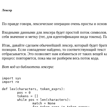
Лексер
По правде говоря, лексические операции очень просты и осно
Входными данными для лексера будет простой поток символов.
себя значение и метку (тег, для идентификации вида токена). П
Итак, давайте сделаем обычнейший лексер, который будет брать
позиции. Если совпадение найдено, то соответствующий текст и
отбрасывается. Это позволяет нам избавиться от таких вещей 
процесс повторяется, пока мы не разберем весь поток кода.
Вот код из библиотеки лексера:
import sys

import re

def lex(characters, token_exprs):

	pos = 0

	tokens = []

	while pos < len(characters):

		match = None

		for token_expr in token_exprs:
