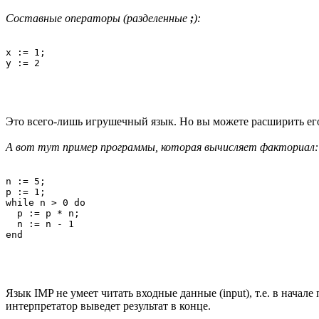
Составные операторы (разделенные
;
):
x := 1; 

Это всего-лишь игрушечный язык. Но вы можете расширить его 
А вот тут пример программы, которая вычисляет факториал:
n := 5;

p := 1;

while n > 0 do

  p := p * n;

  n := n - 1

Язык IMP не умеет читать входные данные (input), т.е. в нача
интерпретатор выведет результат в конце.