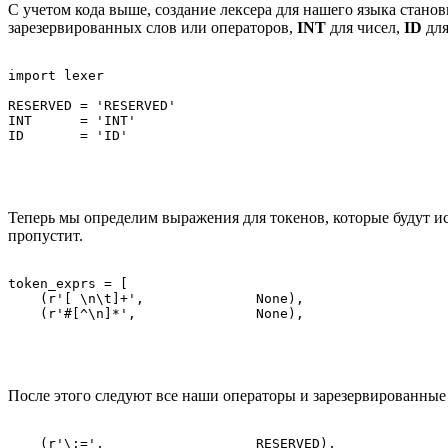
С учетом кода выше, создание лексера для нашего языка станов
зарезервированных слов или операторов,
INT
для чисел,
ID
для
import lexer

RESERVED = 'RESERVED'

INT      = 'INT'

Теперь мы определим выражения для токенов, которые будут ис
пропустит.
token_exprs = [

    (r'[ \n\t]+',              None),

После этого следуют все наши операторы и зарезервированные 
    (r'\:=',                   RESERVED),
