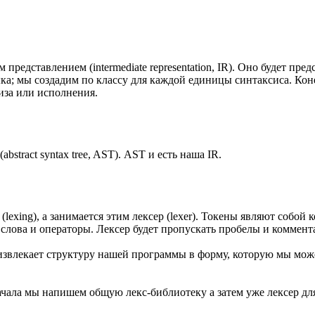
редставлением (intermediate representation, IR). Оно будет пр
ыка; мы создадим по классу для каждой единицы синтаксиса. Кон
иза или исполнения.
bstract syntax tree, AST). AST и есть наша IR.
lexing), а занимается этим лексер (lexer). Токены являют собо
слова и операторы. Лексер будет пропускать пробелы и коммент
извлекает структуру нашей программы в форму, которую мы мож
начала мы напишем общую лекс-библиотеку а затем уже лексер д