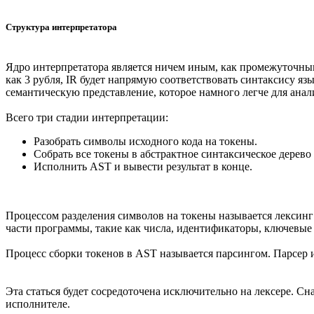
Структура интерпретатора
Ядро интерпретатора является ничем иным, как промежуточным п
как 3 рубля, IR будет напрямую соответствовать синтаксису яз
семантическую представление, которое намного легче для анал
Всего три стадии интерпретации:
Разобрать символы исходного кода на токены.
Собрать все токены в абстрактное синтаксическое дерево (a
Исполнить AST и вывести результат в конце.
Процессом разделения символов на токены называется лексинг (
части программы, такие как числа, идентификаторы, ключевые 
Процесс сборки токенов в AST называется парсингом. Парсер 
Эта статься будет сосредоточена исключительно на лексере. С
исполнителе.