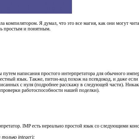
а компилятором. Я думал, что это все магия, как они могут чит
ень простым и понятным.
оты путем написания простого интерпретатора для обычного имп
стный язык. Также, питон-код похож на псевдокод, и даже если в
исанных с нуля (подробнее расскажу в следующей части). Никак
 проверки работоспособности нашей поделки).
ерпретатор. IMP есть нереально простой язык со следующими кон
только integer):