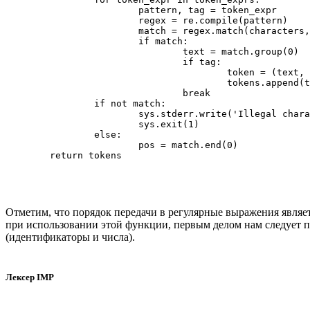
			pattern, tag = token_expr

			regex = re.compile(pattern)

			match = regex.match(characters, pos)

			if match:

				text = match.group(0)

				if tag:

					token = (text, tag)

					tokens.append(token)

				break

		if not match:

			sys.stderr.write('Illegal character: %s\n' % characters[pos])

			sys.exit(1)

		else:

			pos = match.end(0)

Отметим, что порядок передачи в регулярные выражения являет
при использовании этой функции, первым делом нам следует 
(идентификаторы и числа).
Лексер IMP