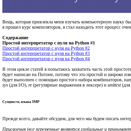
Вещь, которая привлекла меня изучать компьютерную науку был
я прошел курс компиляторов, я стал находить этот процесс оч
Содержание
Простой интерпретатор с нуля на Python #1
Простой интерпретатор с нуля на Python #2
Простой интерпретатор с нуля на Python #3
Простой интерпретатор с нуля на Python #4
В этом цикле статей я попытаюсь захватить часть этой прост
будет написан на Питоне, потому что это простой и широко изве
будет выполнен с помощью простого набора комбинаторов, нап
sys
(для I/O),
re
(регулярные выражения в лексере) и
unittest
(для
Сущность языка IMP
Прежде всего, давайте обсудим, для чего мы будем писать инт
Присвоения (все переменные являются глобальные и принимают 