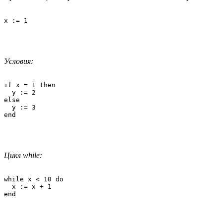
x := 1
Условия:
if x = 1 then 

  y := 2 

else 

  y := 3

Цикл while:
while x < 10 do 

  x := x + 1
