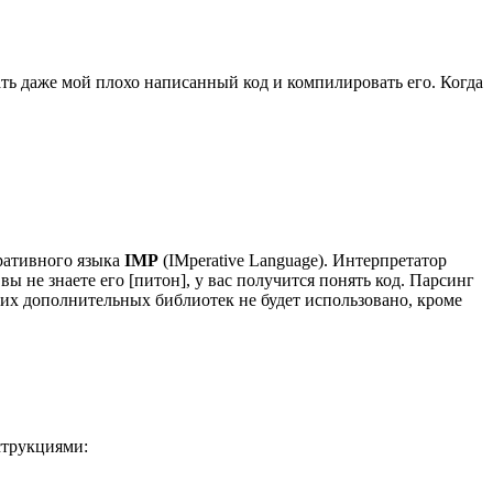
ать даже мой плохо написанный код и компилировать его. Когда
еративного языка
IMP
(IMperative Language). Интерпретатор
ы не знаете его [питон], у вас получится понять код. Парсинг
их дополнительных библиотек не будет использовано, кроме
струкциями: