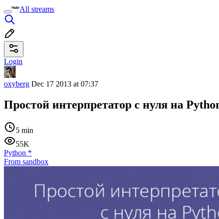
All streams
Login
oxyberg
Dec 17 2013 at 07:37
Простой интерпретатор с нуля на Python
5 min
55K
Python
*
From sandbox