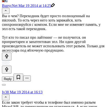
BupycNet
Mar 19 2014 at 14:25
Вы о чем? Переходник будет просто полноценный на
microusb. То есть через него хоть заряжайся, хоть
синхронизируйся с компом. Если мне не изменяет память, у
эпл есть такой переходник.
Тут кто то писал про лайтнинг — не получится. он
проприетарен и запатентован эпл. Ни один другой
производитель не может использовать этот разъем. Только для
аксессуара под яблочную продукцию.
Reply
Iv38
Mar 19 2014 at 16:13
Если закон требует чтобы в телефоне был именно разъем
MicroUSB, то переходником не отделаешься. А если закон