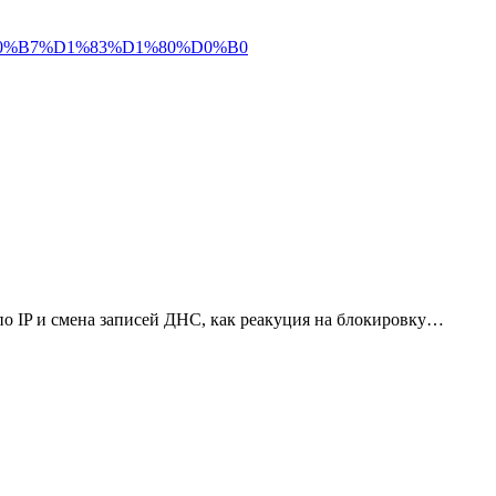
D0%B7%D1%83%D1%80%D0%B0
 по IP и смена записей ДНС, как реакуция на блокировку…