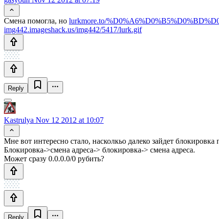
Смена помогла, но
lurkmore.to/%D0%A6%D0%B5%D0%BD%
img442.imageshack.us/img442/5417/lurk.gif
Reply
Kastrulya
Nov 12 2012 at 10:07
Мне вот интересно стало, насколкьо далеко зайдет блокировка
Блокировка->смена адреса-> блокировка-> смена адреса.
Может сразу 0.0.0.0/0 рубить?
Reply