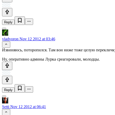
Reply
vladvoron
Nov 12 2012 at 03:46
Извиняюсь, поторопился. Там вон ниже тоже целую переклич
Ну, оперативно админы Лурка среагировали, молодцы.
Reply
Setti
Nov 12 2012 at 06:41