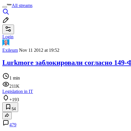
All streams
Login
Exileum
Nov 11 2012 at 19:52
Lurkmore заблокировали согласно 149-
1 min
211K
Legislation in IT
+193
54
479