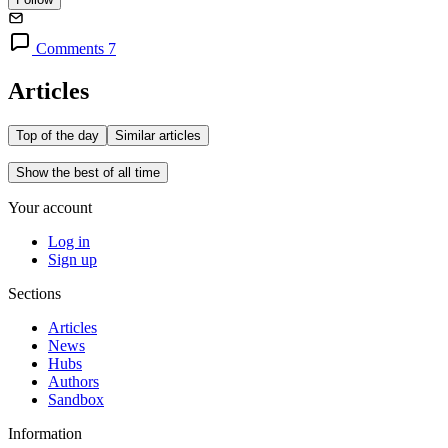
Comments 7
Articles
Top of the day
Similar articles
Show the best of all time
Your account
Log in
Sign up
Sections
Articles
News
Hubs
Authors
Sandbox
Information