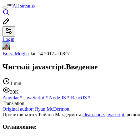
All streams
Login
BoryaMogila
Jan 14 2017 at 08:51
Чистый javascript.Введение
1 min
30K
Angular
*
JavaScript
*
Node.JS
*
ReactJS
*
Translation
Original author:
Ryan McDermott
Прочитав книгу Райана Макдермота
clean-code-javascript
, решил
Оглавление: