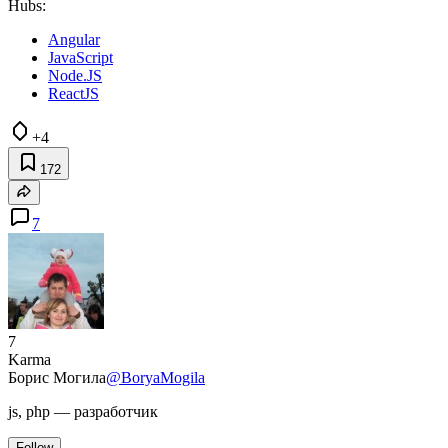
Hubs:
Angular
JavaScript
Node.JS
ReactJS
+4
172
7
7
Karma
Борис Могила
@BoryaMogila
js, php — разработчик
Follow