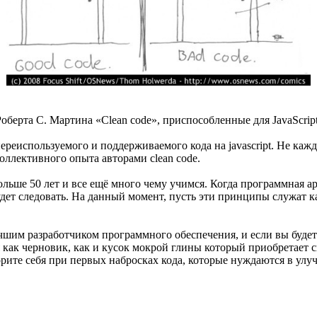
ерта С. Мартина «Clean code», приспособленные для JavaScript
переиспользуемого и поддерживаемого кода на javascript. Не ка
оллективного опыта авторами clean code.
ше 50 лет и все ещё много чему учимся. Когда программная архи
удет следовать. На данный момент, пусть эти принципы служат 
учшим разработчиком программного обеспечения, и если вы будет
я как черновик, как и кусок мокрой глины который приобретает
орите себя при первых набросках кода, которые нуждаются в улу