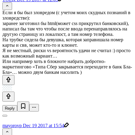
Если я бы был зловредом (с учетом моих скудных познаний в
зловредстве):
заранее заготовил бы html(может css прикрутил банковский),
написал бы там что чтобы после ввода перенаправлялось на
другую страницу из локалхост, а там номер телефона.
На трубке сидела бы девушка, которая заправишала номер
карты и свв, может кто-то и клюнет.
Я не местный, риски vs вероятность удачи не считал :) просто
как возможный вариант…
Или например хоть в блокноте набрать добротно-
маркетингово «Типа Сбер закрывается переходите в банк Бла-
Бла»… можно двум банкам насолить )
Reply
mayorovp
Dec 19 2017 at 15:54