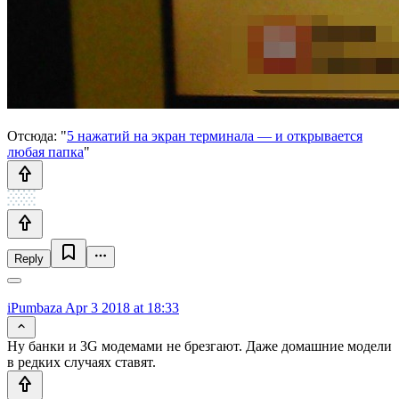
Отсюда: "
5 нажатий на экран терминала — и открывается
любая папка
"
Reply
iPumbaza
Apr 3 2018 at 18:33
Ну банки и 3G модемами не брезгают. Даже домашние модели
в редких случаях ставят.