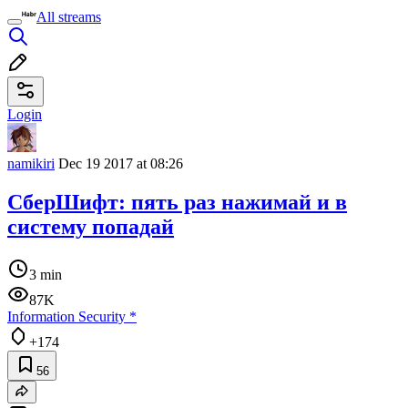
All streams
Login
namikiri
Dec 19 2017 at 08:26
СберШифт: пять раз нажимай и в
систему попадай
3 min
87K
Information Security
*
+174
56