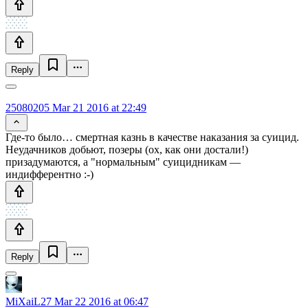
Reply
25080205
Mar 21 2016 at 22:49
Где-то было… смертная казнь в качестве наказания за суицид.
Неудачников добьют, позеры (ох, как они достали!)
призадумаются, а "нормальным" суицидникам —
индифферентно :-)
Reply
MiXaiL27
Mar 22 2016 at 06:47