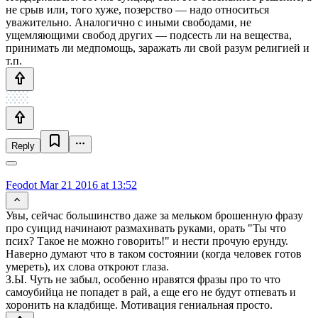
не срыв или, того хуже, позерство — надо относиться
уважительно. Аналогично с иными свободами, не
ущемляющими свобод других — подсесть ли на вещества,
принимать ли медпомощь, заражать ли свой разум религией и
т.п.
Reply
Feodot
Mar 21 2016 at 13:52
Увы, сейчас большинство даже за мельком брошенную фразу
про суицид начинают размахивать руками, орать "Ты что
псих? Такое не можно говорить!" и нести прочую ерунду.
Наверно думают что в таком состоянии (когда человек готов
умереть), их слова откроют глаза.
З.Ы. Чуть не забыл, особенно нравятся фразы про то что
самоубийца не попадет в рай, а еще его не будут отпевать и
хоронить на кладбище. Мотивация гениальная просто.