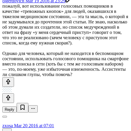
olgerdovich
Mar 19 2016 at 23:29
пожалуй, вот использование голосовых помощников в
качестве «тревожных кнопок» для людей, оказавшихся в
тяжелом медицинском состоянии, — эта та мысль, о которой я
не задумывался до прочтения этой статьи. Не знаю, насколько
об этом думали их создатели, но список медучреждений в
ответ на фразу «у меня сердечный приступ» говорит о том,
что это не реализовано (зачем человеку с приступом этот
список, когда ему нужная скорая?).
Однако для человека, который не находится в беспомощном
состоянии, использовать голосового помощника на смартфоне
вместо поиска в сети (хоть бы с тем же голосовым набором)
— это, по-моему, уже избыточная изнеженность. Ассистенты
ли слишком глупы, чтобы помочь?
Reply
zxosa
Mar 20 2016 at 07:01