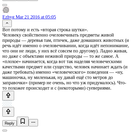
Ezhyg
Mar 21 2016 at 05:05
Вот потому и есть «вторая строка шутки».
Человеку свойственно очеловечивать предметы живой
природы — деревья там, птичек, даже домашних животных (и
речь идёт именно о очеловечивании, когда идёт непонимание,
что они не люди, у них всё совсем по другому). Ладно живая,
но даже с объектами неживой природы — то же самое. А
«плохое» начинается, когда вот так наделяя человеческими
качествами предмет или существо, человек начинает ждать (и
даже требовать) именно «человеческого» поведения — «ну,
машиночка, ну миленькая, ну давай ещё сто метров до
заправочки» (пример не очень, но что уж придумалось). Что-
то похожее происходит и с (некоторыми) суевериями.
Reply