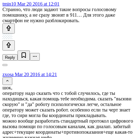
tmin10
Mar 20 2016 at 12:01
Странно, что люди задают такие вопросы голосовому
помошнику, а не сразу звонят в 911… Для этого даже
смартфон не нужно разблокировать.
Reply
zxosa
Mar 20 2016 at 14:21
шок,
оператору надо сказать что с тобой случилось, где ты
находишься, какая помощь тебе необходима. сказать "вызови
скорую" и "да" роботу психологически легче, остальное
оператору может сказать робот. особенно если ты черт знает
где, то сири могла бы координаты прикладывать.
можно вообще разработать стандартный протокол цифрового
вызова помощи по голосовым каналам, как диалап. забитый
адрес+текущие координаты+противопоказания+еще какая-то
жизненно важная инфа.