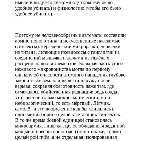
имели в виду его анатомию (чтобы ему было
удобнее убивать) и физиологию (чтобы его было
удобнее убивать).
Поэтому не человекообразные автоматы составили
армию нового типа, а искусственные насекомые
(синсекты): керамические микрорачки, червячки
из титана, летающие псевдососы с ганглиями из
соединений мышьяка и жалами из тяжёлых
расщепляющихся элементов. Большая часть этого
неживого микровоинства могла по первому
сигналу об опасности атомного нападения глубоко
закопаться в землю и вылезти наружу после
взрыва, сохраняя боеготовность даже там, где
отмечалось убийственная радиация: ведь солдат
этот был не только микроскопический, но и
небиологический, то есть мёртвый. Лётчик,
самолёт и его вооружение как бы сливались в
одно миниатюрное целое в летающих синсектах.
В то же время боевой единицей становилась
микроармия, лишь как целое обладавшая заданной
мощью и боеспособностью (точно так же, только
целый рой пчёл, а не отдельная изолированная