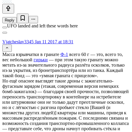
Reply
UFO landed and left these words here
Vjatcheslav3345
Jan 11 2017 at 18:31
Масса взрывчатки в гранате
Ф-1
всего 60 г — это, всего то,
вес небольшой
гирьки
— при этом такую гранату можно
метать из-за значительного радиуса разлёта осколков, только
из-за укрытия, из бронетранспортёра или из танка. Каждый
такой боид — это «умная граната с прицелом».
Но ещё опаснее выглядят такие дроны с зажигательно-
фугасным зарядом (этакая, современная версия немецких
бомб-зажигалок) — благодаря своей прочности, позволяющей
переносить транспортировку в контейнере на истребителе
или штурмовике они не только дадут преотличные осколки,
но и с лёгкостью с разгона пробьют стекло [Вашей (и
множества других людей)] квартиры или машины, приведя к
массовым распределённым пожарам. С последними связана и
возможность создания транспортно-промышленного коллапса
— представьте себе, что дроны начнут пробивать стёкла и