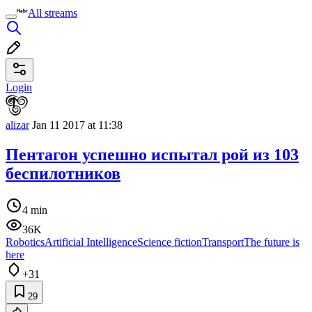
All streams
Login
alizar
Jan 11 2017 at 11:38
Пентагон успешно испытал рой из 103
беспилотников
4 min
36K
Robotics
Artificial Intelligence
Science fiction
Transport
The future is
here
+31
29