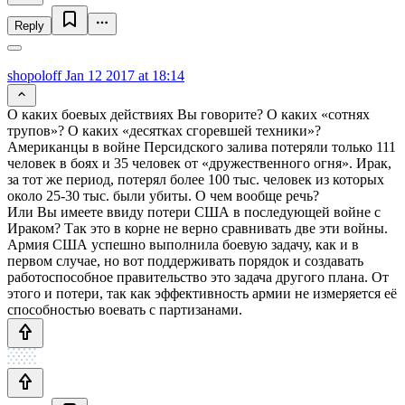
Reply
shopoloff
Jan 12 2017 at 18:14
О каких боевых действиях Вы говорите? О каких «сотнях
трупов»? О каких «десятках сгоревшей техники»?
Американцы в войне Персидского залива потеряли только 111
человек в боях и 35 человек от «дружественного огня». Ирак,
за тот же период, потерял более 100 тыс. человек из которых
около 25-30 тыс. были убиты. О чем вообще речь?
Или Вы имеете ввиду потери США в последующей войне с
Ираком? Так это в корне не верно сравнивать две эти войны.
Армия США успешно выполнила боевую задачу, как и в
первом случае, но вот поддерживать порядок и создавать
работоспособное правительство это задача другого плана. От
этого и потери, так как эффективность армии не измеряется её
способностью воевать с партизанами.