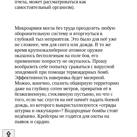
пчела, может рассматриваться как
самостоятельный организм).
Микроармия могла без труда преодолеть любую
оборонительную систему и вторгнуться в
глубокий тыл неприятеля. Это было для неё уже
не сложнее, чем для снега или дождя. В то же
время крупнокалиберное атомное оружие
оказалось бесполезным на поле боя, его
применение попросту не окупалось. Прошу
вообразить себе попытку сражаться с вирусной
эпидемией при помощи термоядерных бомб.
Эффективность наверняка будет мизерной.
Можно, конечно, спалить обширную территорию
даже на глубину сотен метров, превратив её в
безжизненную, стеклянную пустыню, но что с
того, если час спустя на неё начнёт падать боевой
дождь, из которого выкристаллизуются «отряды
штурма и оккупации»? Водородные бомбы стоят
недёшево. Крейсеры не годятся для охоты на
пьявок и сардин.