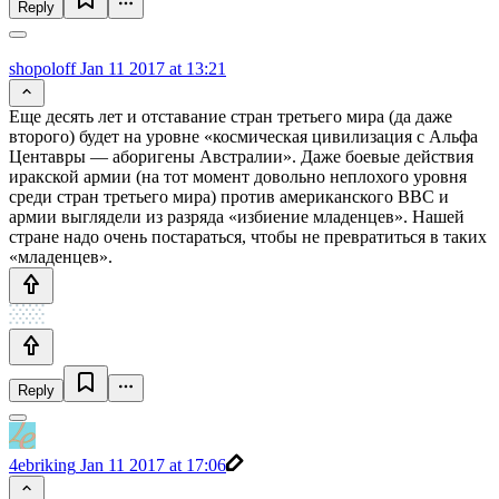
Reply
shopoloff
Jan 11 2017 at 13:21
Еще десять лет и отставание стран третьего мира (да даже
второго) будет на уровне «космическая цивилизация с Альфа
Центавры — аборигены Австралии». Даже боевые действия
иракской армии (на тот момент довольно неплохого уровня
среди стран третьего мира) против американского ВВС и
армии выглядели из разряда «избиение младенцев». Нашей
стране надо очень постараться, чтобы не превратиться в таких
«младенцев».
Reply
4ebriking
Jan 11 2017 at 17:06