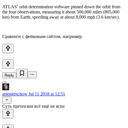
ATLAS’ orbit determination software pinned down the orbit from
the four observations, measuring it about 500,000 miles (805,000
km) from Earth, speeding away at about 8,000 mph (3.6 km/sec).
Сравните с фейковым сайтом, например.
Reply
artemerschow
Jul 11 2018 at 12:51
Суть претензии всё ещё не ясна