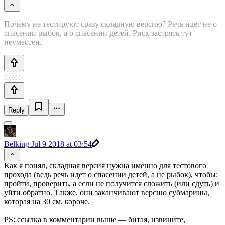
Почему не тестируют сразу складную версию? Речь идёт не о
спасении рыбок, а о спасении детей. Риск застрять тут
неуместен.
Reply
Belking
Jul 9 2018 at 03:54
Как я понял, складная версия нужна именно для тестового
прохода (ведь речь идет о спасении детей, а не рыбок), чтобы:
пройти, проверить, а если не получится сложить (или сдуть) и
уйти обратно. Также, они заканчивают версию субмарины,
которая на 30 см. короче.
PS: ссылка в комментарии выше — битая, извините,