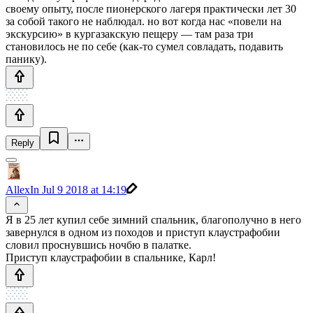
своему опыту, после пионерского лагеря практически лет 30
за собой такого не наблюдал. но вот когда нас «повели на
экскурсию» в кургазакскую пещеру — там раза три
становилось не по себе (как-то сумел совладать, подавить
панику).
Reply
AllexIn
Jul 9 2018 at 14:19
Я в 25 лет купил себе зимний спальник, благополучно в него
завернулся в одном из походов и приступ клаустрафобии
словил проснувшись ночбю в палатке.
Приступ клаустрафобии в спальнике, Карл!