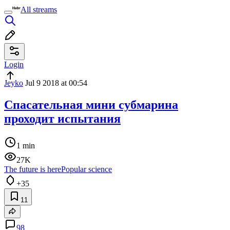
All streams
Login
Jeyko
Jul 9 2018 at 00:54
Спасательная мини субмарина
проходит испытания
1 min
27K
The future is here
Popular science
+35
11
98