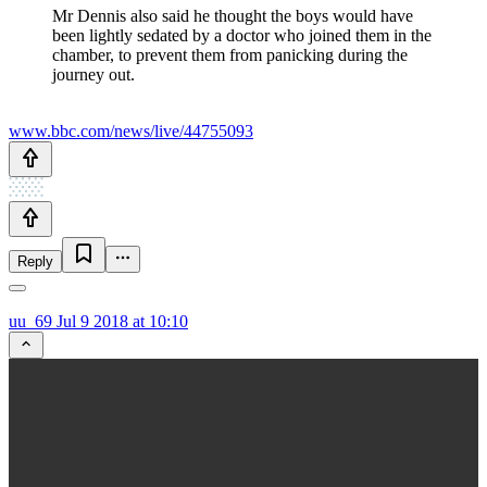
Mr Dennis also said he thought the boys would have
been lightly sedated by a doctor who joined them in the
chamber, to prevent them from panicking during the
journey out.
www.bbc.com/news/live/44755093
Reply
uu_69
Jul 9 2018 at 10:10