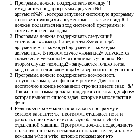
Программа должна поддерживать команду "!
имя_системной_программы аргумент№1…
аргумент№N", которая запускает системную программу
с соответствующими аргументами — так же ввод JCL
должен подаваться на вход системной программы и
тоже самое с ее выводом
Программа должна поддерживать следующий
синтаксис: «команда1 аргументы && команда2
аргументы» и «команда1 аргументы || команда2
аргументы». В первом случае «команда2» запускается
только если «команда1» выполнилась успешно. Во
втором случае «команда2» запускается только тогда,
когда выполнение «команда1» завершилось не успешно
Программа должна поддерживать возможность
запускать команды в фоновом режиме. Для этого
достаточно в конце командной строчки ввести знак "&".
Так же программа должна поддерживать команду «jobs»,
которая выводит список задач, которые выполняются в
фоне
Реализовать возможность запускать программу в
сетевом варианте: т.е. программа открывает порт и
работать с ней можно используя обычный telnet с
отдалённой машины. Программа должна поддерживать
подключение сразу нескольких пользователей, а так же
команды who и write, которые показывают кто