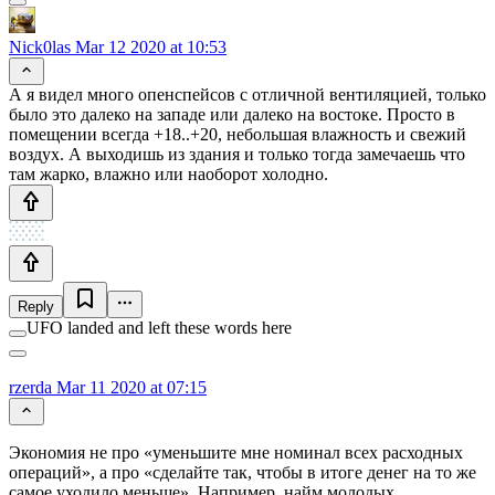
Nick0las
Mar 12 2020 at 10:53
А я видел много опенспейсов с отличной вентиляцией, только
было это далеко на западе или далеко на востоке. Просто в
помещении всегда +18..+20, небольшая влажность и свежий
воздух. А выходишь из здания и только тогда замечаешь что
там жарко, влажно или наоборот холодно.
Reply
UFO landed and left these words here
rzerda
Mar 11 2020 at 07:15
Экономия не про «уменьшите мне номинал всех расходных
операций», а про «сделайте так, чтобы в итоге денег на то же
самое уходило меньше». Например, найм молодых