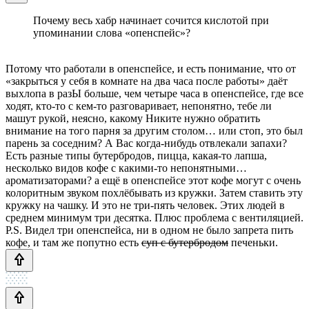
Почему весь хабр начинает сочится кислотой при
упоминании слова «опенспейс»?
Потому что работали в опенспейсе, и есть понимание, что от
«закрыться у себя в комнате на два часа после работы» даёт
выхлопа в разЫ больше, чем четыре часа в опенспейсе, где все
ходят, кто-то с кем-то разговаривает, непонятно, тебе ли
машут рукой, неясно, какому Никите нужно обратить
внимание на того парня за другим столом… или стоп, это был
парень за соседним? А Вас когда-нибудь отвлекали запахи?
Есть разные типы бутербродов, пицца, какая-то лапша,
несколько видов кофе с какими-то непонятными…
ароматизаторами? а ещё в опенспейсе этот кофе могут с очень
колоритным звуком похлёбывать из кружки. Затем ставить эту
кружку на чашку. И это не три-пять человек. Этих людей в
среднем минимум три десятка. Плюс проблема с вентиляцией.
P.S. Видел три опенспейса, ни в одном не было запрета пить
кофе, и там же попутно есть
суп с бутербродом
печеньки.