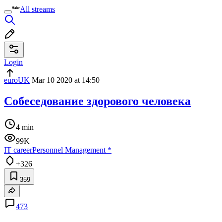
All streams
Login
euroUK
Mar 10 2020 at 14:50
Собеседование здорового человека
4 min
99K
IT career
Personnel Management
*
+326
359
473